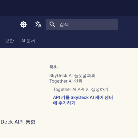
검색 초기화
English
보안
AI 문서
العربية
Dansk
목차
Deutsch
SkyDeck AI 플랫폼과의
Together AI 연동
Español
Together AI API 키 생성하기
Français
API 키를 SkyDeck AI 제어 센터
에 추가하기
Italiano
日本語
Deck AI와 통합
한국어