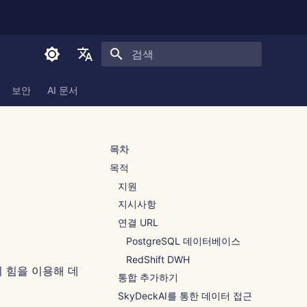
검색 초기화
English
보안
AI 문서
العربية
Dansk
목차
Deutsch
목적
Español
지원
지시사항
Français
연결 URL
Italiano
PostgreSQL 데이터베이스
日本語
RedShift DWH
 힘을 이용해 데
통합 추가하기
한국어
SkyDeckAI를 통한 데이터 접근