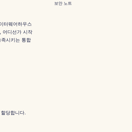
Português
보안 노트
Tiếng Việt
简体中文
t 데이터웨어하우스
, 어디선가 시작
繁體中文
충족시키는 통합
을 할당합니다.