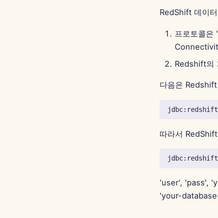
RedShift 
프로토콜은 'po
Connect
Redshift
다음은 Redshi
따라서 RedShi
'user', 'pass'
'your-data