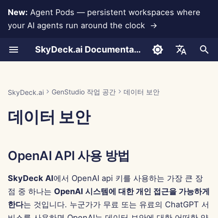
New:
Agent Pods — persistent workspaces where
your AI agents run around the clock →
검
SkyDeck.ai Documentation
색
페어 프로그래머
Run AI Agents Around the
관리자 및 소유자 도구
LLM 및 데이터베이스
자신만의 도구 개발
이용 약관
Jan 30th, 2026
SkyDeck.ai 보안 관행
LLM 평가 보고서
사용 방법
사용 방법
사용 방법
사용 방법
사용 방법
사용 방법
계정 설정
무료 체험
Anthropic 통합
Rememberizer 통합
도구를 위한 JSON 형식
초
English
Clock
기
SQL 어시스턴트
설정 가이드
앱 통합
개인정보 보호정책
Jan 23rd, 2026
버그 바운티 프로그램
SkyDeck.ai LLM 준비 문서
예시 – 파이썬 스크립트 
예시 – 쿼리 디버깅
예시 – NDA 조항
예시 – 프로그래밍 소개
예시 – 직원 유지
예시 – 겨울 원더랜드
통합 설정
크레딧 구매
데이터베이스 통합
슬랙 통합
LLM 도구를 위한 JSON 
العربية
GenStudio 작업 공간
데이터 보안
SkyDeck.ai
Operate an Agent Together
화
Dansk
데이터 보안
법적 계약 검토
청구
MCP Servers
쿠키 공지
Jan 16th, 2026
보안 설정
요금제 및 업그레이드
Gemini Integration
예시: 텍스트 기반 UI 생성
Deploy Agents to Your
Deutsch
Whole Team
무엇이든 가르쳐 주세요
Jan 9th, 2026
팀 구성
모델 사용 가격
Groq 통합
스마트 도구를 위한 JSON
Español
식
OpenAI API 사용 방법
Français
전략 컨설턴트
Jan 2nd, 2026
도구 큐레이션
HuggingFace 통합
Italiano
SkyDeck AI
에서 OpenAI api 키를 사용하는 가장 큰 장
이미지 생성기
Dec 26th, 2025
회원 관리
Mistral 통합
점 중 하나는
OpenAI 시스템에 대한 개인 접근을 가능하게
日本語
한다
는 것입니다. 누군가가 무료 또는 유료의 ChatGPT 서
Dec 19th, 2025
OpenAI 통합
한국어
비스를 사용하면 OpenAI는 데이터 보안에 대한 어떠한 약