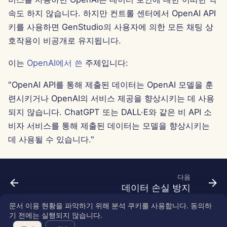
Português
속도 하지 않습니다. 하지만 컨트롤 센터에서 OpenAI API
Dec 12th, 2025
Perplexity 통합
키를 사용하면 GenStudio의 사용자에 의한 모든 채팅 상
Tiếng Việt
Dec 5th, 2025
Together AI 통합
호작용이 비공개로 유지됩니다.
简体中文
이는
OpenAI에서 쓴
주제입니다:
Nov 28th, 2025
Vertex AI 통합
繁體中文
"OpenAI API를 통해 제출된 데이터는 OpenAI 모델을 훈
Nov 21st, 2025
xAI Integration
련시키거나 OpenAI의 서비스 제공을 향상시키는 데 사용
되지 않습니다. ChatGPT 또는 DALL·E와 같은 비 API 소
Nov 14th, 2025
비자 서비스를 통해 제출된 데이터는 모델을 향상시키는
데 사용될 수 있습니다."
2025년 10월 31일
2025년 9월 5일
다음
데이터 손실 방지
2025년 8월 29일
문서 이용 현황을 파악하기 위해 분석 쿠키를 사용합니다. 동의하
2025년 8월 22일
기 전에는 실행되지 않습니다.
Copyright © 2026 SkyDeck AI Inc.