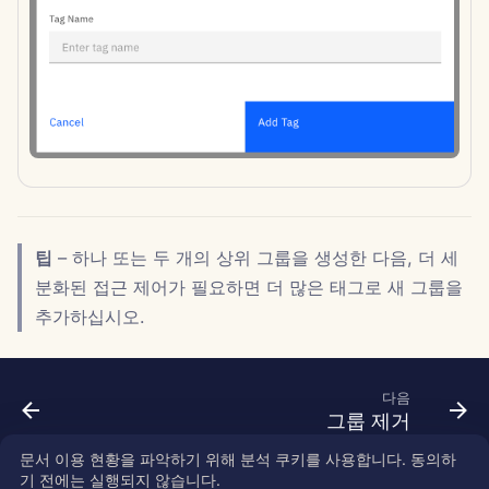
Português
도구
Dec 12th, 2025
Perplexity 통합
Tiếng Việt
데이터 보안
Dec 5th, 2025
Together AI 통합
简体中文
Nov 28th, 2025
Vertex AI 통합
繁體中文
Nov 21st, 2025
xAI Integration
Nov 14th, 2025
팁
– 하나 또는 두 개의 상위 그룹을 생성한 다음, 더 세
분화된 접근 제어가 필요하면 더 많은 태그로 새 그룹을
2025년 10월 31일
추가하십시오.
2025년 9월 5일
다음
2025년 8월 29일
그룹 제거
문서 이용 현황을 파악하기 위해 분석 쿠키를 사용합니다. 동의하
2025년 8월 22일
기 전에는 실행되지 않습니다.
Copyright © 2026 SkyDeck AI Inc.