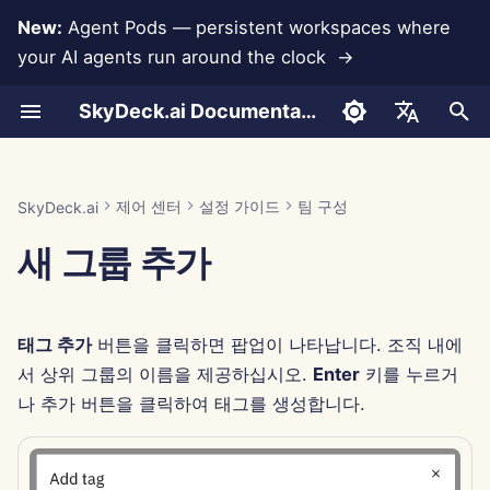
New:
Agent Pods — persistent workspaces where
your AI agents run around the clock →
검
SkyDeck.ai Documentation
색
대화
Run AI Agents Around the
통합 지원
인증 (SSO)
시스템 도구
회원 추가
무료 체험
LLM 및 데이터베이스
자신만의 도구 개발
이용 약관
Jan 30th, 2026
SkyDeck.ai 보안 관행
LLM 평가 보고서
페어 프로그래머
데이터 손실 방지
Anthropic 통합
Rememberizer 통합
도구를 위한 JSON 형식
초
English
Clock
기
문서 업로드
태그 할당
파일 가져오기
크레딧 구매
앱 통합
개인정보 보호정책
Jan 23rd, 2026
버그 바운티 프로그램
SkyDeck.ai LLM 준비 문서
SQL 어시스턴트
데이터베이스 통합
슬랙 통합
LLM 도구를 위한 JSON 
العربية
제어 센터
설정 가이드
팀 구성
SkyDeck.ai
Operate an Agent Together
화
Dansk
새 그룹 추가
공유 및 협업
회원 초대
요금제 및 업그레이드
MCP Servers
쿠키 공지
Jan 16th, 2026
법적 계약 검토
Gemini Integration
예시: 텍스트 기반 UI 생성
Deploy Agents to Your
Deutsch
Whole Team
슬랙 동기화
회원 편집
모델 사용 가격
Jan 9th, 2026
무엇이든 가르쳐 주세요
Groq 통합
스마트 도구를 위한 JSON
Español
식
태그 추가
버튼을 클릭하면 팝업이 나타납니다. 조직 내에
Français
공개 스냅샷
Jan 2nd, 2026
전략 컨설턴트
HuggingFace 통합
서 상위 그룹의 이름을 제공하십시오.
Enter
키를 누르거
Italiano
나 추가 버튼을 클릭하여 태그를 생성합니다.
웹 브라우징
Dec 26th, 2025
이미지 생성기
Mistral 통합
日本語
Pods
Dec 19th, 2025
OpenAI 통합
한국어