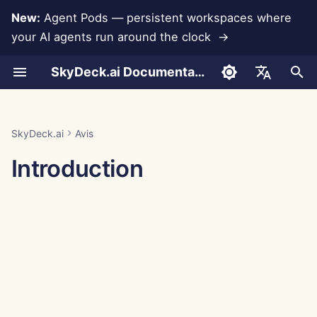
New:
Agent Pods — persistent workspaces where
your AI agents run around the clock →
I
SkyDeck.ai Documentation
n
Conversations
Run AI Agents Around the
Outils Admin & Propriétaire
LLMs et bases de
Développez vos propres
Jan 30th, 2026
Pratiques de sécurité
Rapport d'évaluation LLM
Programmeur de paire
Prévention de la perte d
Configurer le compte
Essai gratuit
Intégration Anthropic
Intégration Rememberize
Format JSON pour les
i
English
Clock
données
outils
SkyDeck.ai
données
outils
t
Téléchargement de
Guide de configuration
Jan 23rd, 2026
Documentation prête pour
Assistant SQL
Configurer les
Acheter des crédits
Intégration de base de
Intégration Slack
العربية
SkyDeck.ai
Avis
documents
Operate an Agent Together
Intégrations
Programme de récompense
LLM de SkyDeck.ai
intégrations
données
Format JSON pour les
i
Dansk
Introduction
d'applications
de bugs
outils LLM
Facturation
Jan 16th, 2026
Révision d'accord légal
Plans et mises à niveau
a
Partage et collaboration
Deploy Agents to Your
Configurer la sécurité
Gemini Integration
Deutsch
Whole Team
MCP Servers
Exemple : Générateur
Jan 9th, 2026
Apprends-moi n'importe
Prix d'utilisation des
l
Español
d'interface utilisateur ba
Synchronisation Slack
quoi
Organiser les équipes
modèles
Intégration Groq
i
sur du texte
Français
Jan 2nd, 2026
s
Instantanés publics
Consultant stratégique
Curater des outils
Intégration HuggingFace
Italiano
Format JSON pour les
Dec 26th, 2025
a
日本語
outils intelligents
Navigation Web
Générateur d'images
Gérer les membres
Intégration Mistral
t
Dec 19th, 2025
한국어