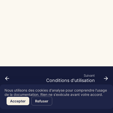
Pods
Intégration OpenAI
i
Português
Dec 12th, 2025
o
Outils
Intégration Perplexity
Tiếng Việt
Dec 5th, 2025
n
简体中文
Sécurité des données
Intégration Together AI
d
Nov 28th, 2025
繁體中文
Intégration Vertex AI
e
Nov 21st, 2025
l
xAI Integration
Nov 14th, 2025
a
r
31 oct. 2025
Suivant
e
Conditions d'utilisation
5 sept. 2025
c
Nous utilisons des cookies d'analyse pour comprendre l'usage
29 août 2025
h
de la documentation. Rien ne s'exécute avant votre accord.
Copyright © 2026 SkyDeck AI Inc.
Accepter
Refuser
e
22 août 2025
r