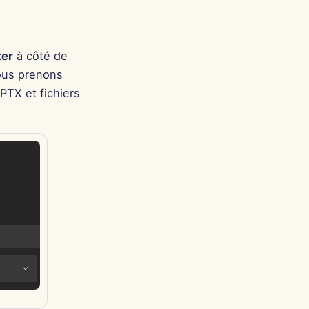
Português
Tiếng Việt
简体中文
ter
à côté de
ous prenons
繁體中文
PTX et fichiers