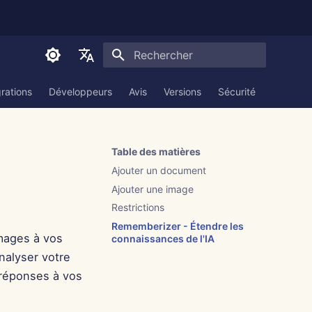
Initialisation de la recherche
English
grations
Développeurs
Avis
Versions
Sécurité
Documen
العربية
Dansk
Table des matières
Deutsch
Ajouter un document
Español
Ajouter une image
Restrictions
Français
Rememberizer - Étendre les
mages à vos
Italiano
connaissances de l'IA
nalyser votre
日本語
 réponses à vos
한국어