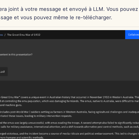
ra joint à votre message et envoyé à LLM. Vous pouvez vo
sage et vous pouvez même le re-télécharger.