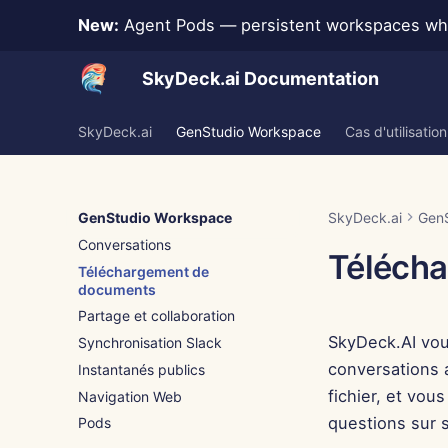
New:
Agent Pods — persistent workspaces whe
SkyDeck.ai Documentation
SkyDeck.ai
GenStudio Workspace
Cas d'utilisation
GenStudio Workspace
SkyDeck.ai
Gen
Conversations
Téléch
Téléchargement de
documents
Partage et collaboration
SkyDeck.AI vou
Synchronisation Slack
conversations 
Instantanés publics
fichier, et vou
Navigation Web
questions sur 
Pods