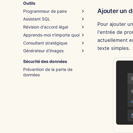
Outils
Ajouter un 
Programmeur de paire
Assistant SQL
Comment utiliser
Pour ajouter u
Révision d'accord légal
Exemple – Assistance script
Comment utiliser
l'entrée de pr
Python
Apprends-moi n'importe quoi
Exemple – Débogage de
Comment utiliser
actuellement e
requête
Consultant stratégique
Exemple – Clause NDA
Comment utiliser
texte simples.
Générateur d'images
Exemple – Introduction à la
Comment utiliser
programmation
Exemple – Rétention des
Comment utiliser
Sécurité des données
employés
Exemple – Paysage d'hiver
Prévention de la perte de
données