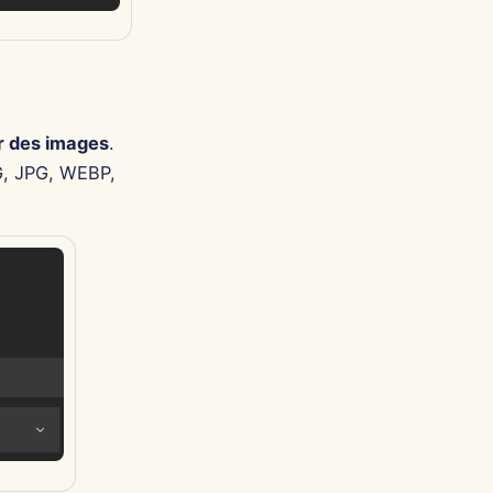
r des images
.
G, JPG, WEBP,