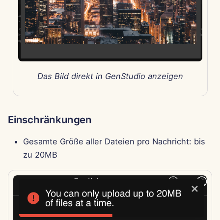
7. Feb 2025
31. Jan 2025
24. Jan 2025
17. Jan 2025
Das Bild direkt in GenStudio anzeigen
10. Jan 2025
Einschränkungen
3. Jan 2025
Gesamte Größe aller Dateien pro Nachricht: bis
27. Dez 2024
zu 20MB
20. Dez 2024
13. Dez 2024
6. Dez 2024