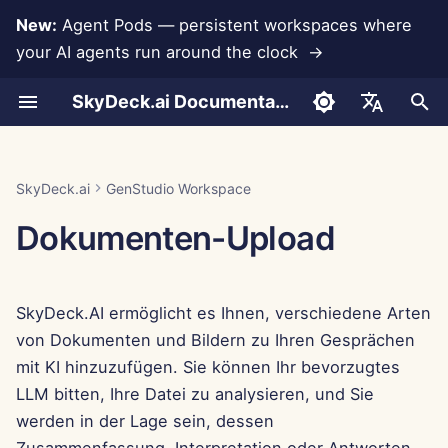
New:
Agent Pods — persistent workspaces where
your AI agents run around the clock →
S
SkyDeck.ai Documentation
u
Dokument hinzufügen
Pair Programmer
Datenverlustprävention
Run AI Agents Around the
Admin- &
LLMs und Datenbanken
Entwickeln Sie Ihre
Nutzungsbedingungen
Jan 30th, 2026
SkyDeck.ai
LLM-Evaluierungsbericht
Wie man es benutzt
Wie man es benutzt
Wie man es benutzt
Wie man es benutzt
Wie man es benutzt
Wie man es benutzt
Konto einrichten
Kostenlose Testversion
Anthropic-Integration
Rememberizer-Integratio
JSON-Format für
c
English
Clock
Eigentümerwerkzeuge
eigenen Werkzeuge
Sicherheitspraktiken
Werkzeuge
h
Fügen Sie ein Bild hinzu
SQL-Assistent
App-Integrationen
Datenschutzrichtlinie
Jan 23rd, 2026
SkyDeck.ai LLM-bereite
Beispiel – Python-Skript-
Beispiel – Abfrage-
Beispiel – NDA-Klausel
Beispiel – Einführung in d
Beispiel –
Beispiel –
Integrationen einrichten
Guthaben kaufen
Datenbankintegration
Slack-Integration
العربية
SkyDeck.ai
GenStudio Workspace
Operate an Agent Together
Einrichtungsanleitung
Bug-Bounty-Programm
Dokumentation
Hilfe
Debugging
Programmierung
Mitarbeiterbindung
Winterwunderland
JSON-Format für LLM-
e
Dansk
Dokumenten-Upload
Werkzeuge
Einschränkungen
Überprüfung von
MCP Servers
Cookie-Hinweis
Jan 16th, 2026
Sicherheit einrichten
Pläne und Upgrades
Gemini Integration
w
rechtlichen
Deploy Agents to Your
Abrechnung
Deutsch
Vereinbarungen
Whole Team
Beispiel: Textbasierten U
Rememberizer - KI-Wissen
Jan 9th, 2026
Teams organisieren
Preise für Modellnutzung
Groq-Integration
i
Español
Generator
erweitern
SkyDeck.AI ermöglicht es Ihnen, verschiedene Arten
r
Français
Lehre mich alles
Jan 2nd, 2026
Werkzeuge kuratieren
HuggingFace-Integration
von Dokumenten und Bildern zu Ihren Gesprächen
JSON-Format für
d
Italiano
mit KI hinzuzufügen. Sie können Ihr bevorzugtes
intelligente Werkzeuge
Strategieberater
Dec 26th, 2025
Mitglieder verwalten
Mistral-Integration
i
LLM bitten, Ihre Datei zu analysieren, und Sie
日本語
werden in der Lage sein, dessen
n
Bildgenerator
Dec 19th, 2025
OpenAI-Integration
한국어