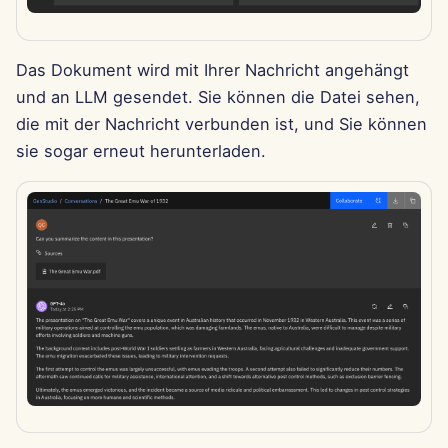
15. Aug 2025
Das Dokument wird mit Ihrer Nachricht angehängt
8. Aug 2025
und an LLM gesendet. Sie können die Datei sehen,
1. Aug 2025
die mit der Nachricht verbunden ist, und Sie können
sie sogar erneut herunterladen.
25. Jul 2025
18. Jul 2025
11. Jul 2025
4. Jul 2025
27. Jun 2025
20. Jun 2025