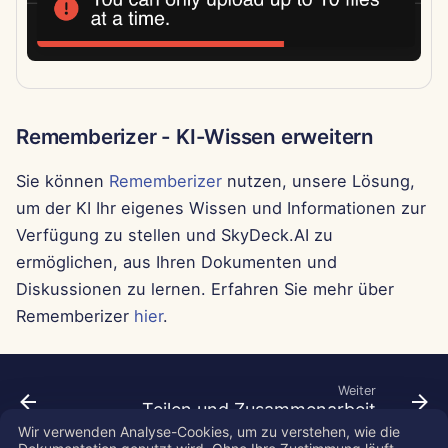
27. Sep 2024
20. Sep 2024
Rememberizer - KI-Wissen erweitern
13. Sep 2024
Sie können
Rememberizer
nutzen, unsere Lösung,
6. Sep 2024
um der KI Ihr eigenes Wissen und Informationen zur
23. Aug 2024
Verfügung zu stellen und SkyDeck.AI zu
ermöglichen, aus Ihren Dokumenten und
16. Aug 2024
Diskussionen zu lernen. Erfahren Sie mehr über
Rememberizer
hier
.
9. Aug 2024
2. Aug 2024
Weiter
Teilen und Zusammenarbeit
26. Jul 2024
Wir verwenden Analyse-Cookies, um zu verstehen, wie die