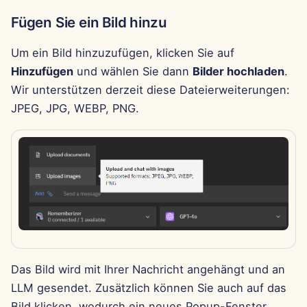
13. Jun 2025
Fügen Sie ein Bild hinzu
6. Jun 2025
Um ein Bild hinzuzufügen, klicken Sie auf
Hinzufügen
und wählen Sie dann
Bilder hochladen
.
30. Mai 2025
Wir unterstützen derzeit diese Dateierweiterungen:
JPEG, JPG, WEBP, PNG.
May 23rd, 2025
16. Mai 2025
9. Mai 2025
2. Mai 2025
25. Apr 2025
Das Bild wird mit Ihrer Nachricht angehängt und an
18. Apr 2025
LLM gesendet. Zusätzlich können Sie auch auf das
Bild klicken, wodurch ein neues Popup-Fenster