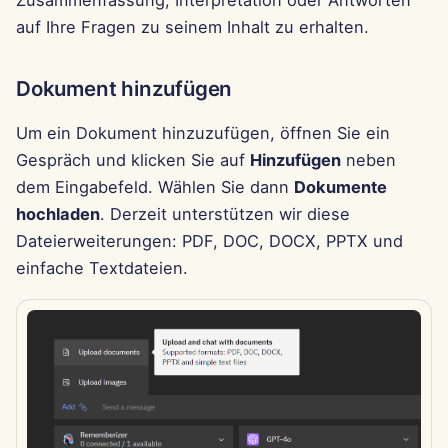
Zusammenfassung, Interpretation oder Antworten
i
Português
auf Ihre Fragen zu seinem Inhalt zu erhalten.
Dec 12th, 2025
Perplexity-Integration
t
Tiếng Việt
Dec 5th, 2025
Together AI-Integration
Dokument hinzufügen
i
简体中文
a
Nov 28th, 2025
Vertex AI-Integration
Um ein Dokument hinzuzufügen, öffnen Sie ein
繁體中文
l
Gespräch und klicken Sie auf
Hinzufügen
neben
Nov 21st, 2025
xAI Integration
dem Eingabefeld. Wählen Sie dann
Dokumente
i
hochladen
. Derzeit unterstützen wir diese
Nov 14th, 2025
s
Dateierweiterungen: PDF, DOC, DOCX, PPTX und
i
einfache Textdateien.
31. Okt 2025
e
5. Sep 2025
r
29. Aug 2025
t
22. Aug 2025