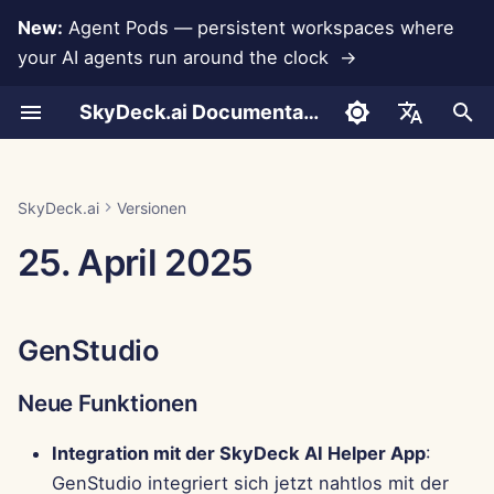
New:
Agent Pods — persistent workspaces where
your AI agents run around the clock →
S
SkyDeck.ai Documentation
u
Gespräche
Run AI Agents Around the
Admin- &
LLMs und Datenbanken
Entwickeln Sie Ihre
Nutzungsbedingungen
GenStudio
SkyDeck.ai
LLM-Evaluierungsbericht
Pair Programmer
Datenverlustprävention
Konto einrichten
Kostenlose Testversion
Anthropic-Integration
Rememberizer-Integratio
JSON-Format für
c
English
Clock
Eigentümerwerkzeuge
eigenen Werkzeuge
Sicherheitspraktiken
Werkzeuge
h
Dokumenten-Upload
App-Integrationen
Datenschutzrichtlinie
SkyDeck.ai LLM-bereite
Neue Funktionen
SQL-Assistent
Integrationen einrichten
Guthaben kaufen
Datenbankintegration
Slack-Integration
العربية
SkyDeck.ai
Versionen
Operate an Agent Together
Einrichtungsanleitung
Bug-Bounty-Programm
Dokumentation
JSON-Format für LLM-
e
Dansk
25. April 2025
Werkzeuge
Teilen und Zusammenarbeit
MCP Servers
Cookie-Hinweis
Verbesserungen
Überprüfung von
Sicherheit einrichten
Pläne und Upgrades
Gemini Integration
w
Deploy Agents to Your
Abrechnung
rechtlichen
Deutsch
Whole Team
Vereinbarungen
Beispiel: Textbasierten U
Slack-Synchronisierung
Fehlerbehebungen
Teams organisieren
Preise für Modellnutzung
Groq-Integration
i
Español
Generator
GenStudio
r
Français
Lehre mich alles
Öffentliche
Kontrollzentrum
Werkzeuge kuratieren
HuggingFace-Integration
JSON-Format für
d
Schnappschüsse
Neue Funktionen
Italiano
intelligente Werkzeuge
Strategieberater
Verbesserungen
Mitglieder verwalten
Mistral-Integration
i
日本語
Web-Browsing
Integration mit der SkyDeck AI Helper App
:
n
Bildgenerator
Fehlerbehebungen
OpenAI-Integration
GenStudio integriert sich jetzt nahtlos mit der
한국어