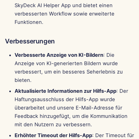
Pods
i
SkyDeck AI Helper App und bietet einen
Português
Perplexity-Integration
verbesserten Workflow sowie erweiterte
t
Werkzeuge
Tiếng Việt
Funktionen.
Together AI-Integration
i
简体中文
Datensicherheit
a
Vertex AI-Integration
Verbesserungen
繁體中文
l
Verbesserte Anzeige von KI-Bildern
: Die
xAI Integration
i
Anzeige von KI-generierten Bildern wurde
verbessert, um ein besseres Seherlebnis zu
s
bieten.
i
Aktualisierte Informationen zur Hilfs-App
: Der
e
Haftungsausschluss der Hilfs-App wurde
r
überarbeitet und unsere E-Mail-Adresse für
Feedback hinzugefügt, um die Kommunikation
t
mit den Nutzern zu verbessern.
Erhöhter Timeout der Hilfs-App
: Der Timeout für