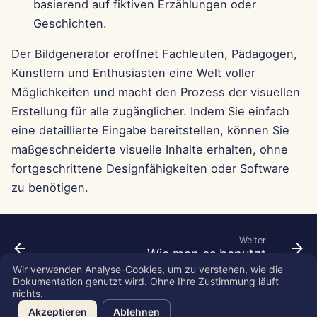
basierend auf fiktiven Erzählungen oder
13. Jun 2025
Geschichten.
6. Jun 2025
Der Bildgenerator eröffnet Fachleuten, Pädagogen,
Künstlern und Enthusiasten eine Welt voller
30. Mai 2025
Möglichkeiten und macht den Prozess der visuellen
Erstellung für alle zugänglicher. Indem Sie einfach
May 23rd, 2025
eine detaillierte Eingabe bereitstellen, können Sie
maßgeschneiderte visuelle Inhalte erhalten, ohne
16. Mai 2025
fortgeschrittene Designfähigkeiten oder Software
9. Mai 2025
zu benötigen.
2. Mai 2025
Weiter
Wie man es benutzt
25. Apr 2025
Wir verwenden Analyse-Cookies, um zu verstehen, wie die
Dokumentation genutzt wird. Ohne Ihre Zustimmung läuft
18. Apr 2025
nichts.
Copyright © 2026 SkyDeck AI Inc.
Akzeptieren
Ablehnen