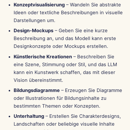
Konzeptvisualisierung
– Wandeln Sie abstrakte
15. Aug 2025
Ideen oder textliche Beschreibungen in visuelle
Darstellungen um.
8. Aug 2025
Design-Mockups
– Geben Sie eine kurze
1. Aug 2025
Beschreibung an, und das Modell kann erste
Designkonzepte oder Mockups erstellen.
25. Jul 2025
Künstlerische Kreationen
– Beschreiben Sie
18. Jul 2025
eine Szene, Stimmung oder Stil, und das LLM
kann ein Kunstwerk schaffen, das mit dieser
11. Jul 2025
Vision übereinstimmt.
Bildungsdiagramme
– Erzeugen Sie Diagramme
4. Jul 2025
oder Illustrationen für Bildungsinhalte zu
bestimmten Themen oder Konzepten.
27. Jun 2025
Unterhaltung
– Erstellen Sie Charakterdesigns,
20. Jun 2025
Landschaften oder beliebige visuelle Inhalte