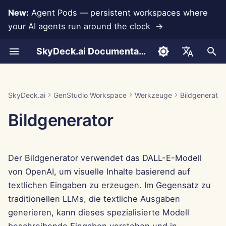
New:
Agent Pods — persistent workspaces where
your AI agents run around the clock →
S
SkyDeck.ai Documentation
u
Wie man es benutzt
Wie man es benutzt
Wie man es benutzt
Wie man es benutzt
Wie man es benutzt
Datenverlustprävention
Run AI Agents Around the
Admin- &
LLMs und Datenbanken
Entwickeln Sie Ihre
Nutzungsbedingungen
Jan 30th, 2026
SkyDeck.ai
LLM-Evaluierungsbericht
Konto einrichten
Kostenlose Testversion
Anthropic-Integration
Rememberizer-Integratio
JSON-Format für
c
English
Clock
Eigentümerwerkzeuge
eigenen Werkzeuge
Sicherheitspraktiken
Werkzeuge
h
Beispiel – Python-Skript-
Beispiel – Abfrage-
Beispiel – NDA-Klausel
Beispiel – Einführung in die
Beispiel –
App-Integrationen
Datenschutzrichtlinie
Jan 23rd, 2026
SkyDeck.ai LLM-bereite
Integrationen einrichten
Guthaben kaufen
Datenbankintegration
Slack-Integration
العربية
SkyDeck.ai
GenStudio Workspace
Werkzeuge
Bildgenerator
Hilfe
Debugging
Programmierung
Mitarbeiterbindung
Operate an Agent Together
Einrichtungsanleitung
Bug-Bounty-Programm
Dokumentation
JSON-Format für LLM-
e
Dansk
Bildgenerator
Werkzeuge
MCP Servers
Cookie-Hinweis
Jan 16th, 2026
Sicherheit einrichten
Pläne und Upgrades
Gemini Integration
w
Deploy Agents to Your
Abrechnung
Deutsch
Whole Team
Beispiel: Textbasierten U
Jan 9th, 2026
Teams organisieren
Preise für Modellnutzung
Groq-Integration
i
Español
Generator
Der Bildgenerator verwendet das DALL-E-Modell
r
Français
Jan 2nd, 2026
Werkzeuge kuratieren
HuggingFace-Integration
von OpenAI, um visuelle Inhalte basierend auf
JSON-Format für
d
Italiano
textlichen Eingaben zu erzeugen. Im Gegensatz zu
intelligente Werkzeuge
Dec 26th, 2025
Mitglieder verwalten
Mistral-Integration
i
traditionellen LLMs, die textliche Ausgaben
日本語
generieren, kann dieses spezialisierte Modell
n
Dec 19th, 2025
OpenAI-Integration
한국어