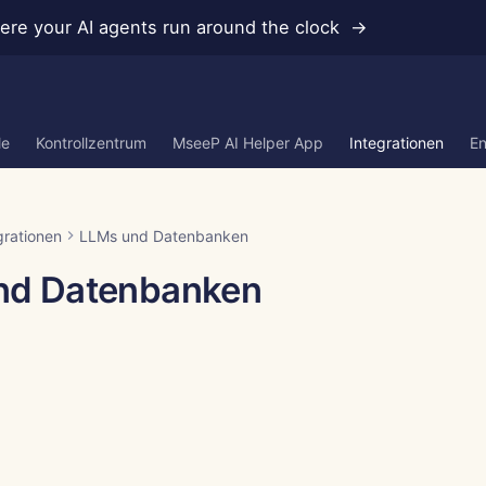
re your AI agents run around the clock →
le
Kontrollzentrum
MseeP AI Helper App
Integrationen
En
grationen
LLMs und Datenbanken
nd Datenbanken