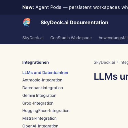
New:
Agent Pods — persistent workspaces whe
SkyDeck.ai Documentation
SkyDeck.ai
GenStudio Workspace
Anwendungsfäl
Integrationen
SkyDeck.ai
Inte
LLMs und Datenbanken
LLMs u
Anthropic-Integration
Datenbankintegration
Gemini Integration
Groq-Integration
HuggingFace-Integration
Mistral-Integration
OpenAI-Integration