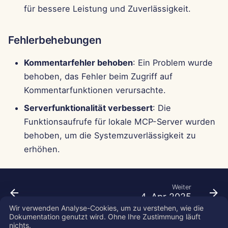
Pods
i
für bessere Leistung und Zuverlässigkeit.
Português
Perplexity-Integration
t
Werkzeuge
Tiếng Việt
Fehlerbehebungen
Together AI-Integration
i
简体中文
Datensicherheit
Kommentarfehler behoben
: Ein Problem wurde
a
Vertex AI-Integration
繁體中文
behoben, das Fehler beim Zugriff auf
l
Kommentarfunktionen verursachte.
xAI Integration
i
Serverfunktionalität verbessert
: Die
s
Funktionsaufrufe für lokale MCP-Server wurden
behoben, um die Systemzuverlässigkeit zu
i
erhöhen.
e
r
Weiter
t
4. Apr 2025
Wir verwenden Analyse-Cookies, um zu verstehen, wie die
Dokumentation genutzt wird. Ohne Ihre Zustimmung läuft
nichts.
Copyright © 2026 SkyDeck AI Inc.