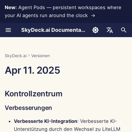
New:
Agent Pods — persistent workspaces where
your AI agents run around the clock →
S
SkyDeck.ai Documentation
u
Gespräche
Run AI Agents Around the
Admin- &
LLMs und Datenbanken
Entwickeln Sie Ihre
Nutzungsbedingungen
Kontrollzentrum
SkyDeck.ai
LLM-Evaluierungsbericht
Pair Programmer
Datenverlustprävention
Konto einrichten
Kostenlose Testversion
Anthropic-Integration
Rememberizer-Integratio
JSON-Format für
c
English
Clock
Eigentümerwerkzeuge
eigenen Werkzeuge
Sicherheitspraktiken
Werkzeuge
h
Dokumenten-Upload
App-Integrationen
Datenschutzrichtlinie
SkyDeck.ai LLM-bereite
Verbesserungen
SQL-Assistent
Integrationen einrichten
Guthaben kaufen
Datenbankintegration
Slack-Integration
العربية
SkyDeck.ai
Versionen
Operate an Agent Together
Einrichtungsanleitung
Bug-Bounty-Programm
Dokumentation
JSON-Format für LLM-
e
Dansk
Apr 11. 2025
Werkzeuge
Teilen und Zusammenarbeit
MCP Servers
Cookie-Hinweis
Fehlerbehebungen
Überprüfung von
Sicherheit einrichten
Pläne und Upgrades
Gemini Integration
w
Deploy Agents to Your
Abrechnung
rechtlichen
Deutsch
Whole Team
Vereinbarungen
Beispiel: Textbasierten U
Slack-Synchronisierung
Teams organisieren
Preise für Modellnutzung
Groq-Integration
i
Español
Generator
Kontrollzentrum
r
Français
Lehre mich alles
Öffentliche
Werkzeuge kuratieren
HuggingFace-Integration
JSON-Format für
d
Schnappschüsse
Verbesserungen
Italiano
intelligente Werkzeuge
Strategieberater
Mitglieder verwalten
Mistral-Integration
i
日本語
Web-Browsing
Verbesserte KI-Integration
: Verbesserte KI-
n
Bildgenerator
OpenAI-Integration
Unterstützung durch den Wechsel zu LiteLLM
한국어