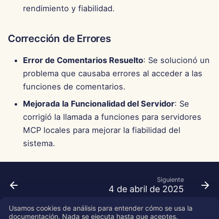
d
rendimiento y fiabilidad.
Português
Integración de OpenAI
Herramientas
o
Tiếng Việt
Corrección de Errores
Integración de Perplexity
Seguridad de Datos
b
简体中文
Error de Comentarios Resuelto
: Se solucionó un
ú
Integración de Together 
繁體中文
problema que causaba errores al acceder a las
s
funciones de comentarios.
Integración de Vertex AI
q
Mejorada la Funcionalidad del Servidor
: Se
xAI Integration
u
corrigió la llamada a funciones para servidores
MCP locales para mejorar la fiabilidad del
e
sistema.
d
a
Siguiente
4 de abril de 2025
Usamos cookies de análisis para entender cómo se usa la
documentación. Nada se ejecuta hasta que aceptes.
Copyright © 2026 SkyDeck AI Inc.