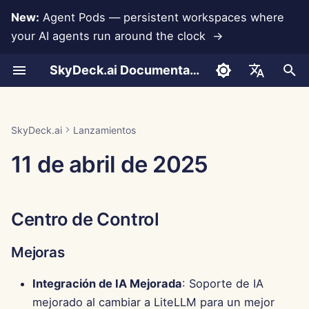
New:
Agent Pods — persistent workspaces where
your AI agents run around the clock →
I
SkyDeck.ai Documentation
n
Conversaciones
Run AI Agents Around the
Herramientas para
LLMs y Bases de Datos
Desarrolla Tus Propias
Términos de Uso
Centro de Control
Prácticas de Seguridad de
Informe de Evaluación de
Programador en Pareja
Prevención de Pérdida d
Configurar Cuenta
Prueba Gratuita
Integración de Anthropic
Integración de
Formato JSON para
i
English
Clock
Administradores y
Herramientas
SkyDeck.ai
LLM
Datos
Rememberizer
Herramientas
c
Propietarios
Carga de Documentos
Integraciones de
Política de Privacidad
Mejoras
Asistente SQL
Configurar Integraciones
Comprar Crédito
Integración de Base de
العربية
SkyDeck.ai
Lanzamientos
Operate an Agent Together
Aplicaciones
Programa de Recompensas
Documentación Lista para
Datos
Integración de Slack
Formato JSON para
i
Dansk
11 de abril de 2025
Guía de Configuración
por Errores
LLM de SkyDeck.ai
Herramientas LLM
Compartir y Colaborar
Aviso de Cookies
Corrección de Errores
Revisión de Acuerdos
Configurar Seguridad
Planes y Mejoras
a
Deploy Agents to Your
MCP Servers
Legales
Gemini Integration
Deutsch
Whole Team
Facturación
Ejemplo: Generador de U
Sincronización con Slack
Organizar Equipos
Precios de Uso del Mode
l
Español
Basado en Texto
Enséñame Cualquier
Integración de Groq
Centro de Control
i
Français
Cosa
Instantáneas Públicas
Curar Herramientas
Formato JSON para
z
Integración de
Mejoras
Italiano
Herramientas Inteligente
Consultor Estratégico
HuggingFace
Navegación Web
Gestionar Miembros
a
日本語
Integración de IA Mejorada
: Soporte de IA
n
Generador de Imágenes
Integración de Mistral
Pods
mejorado al cambiar a LiteLLM para un mejor
한국어