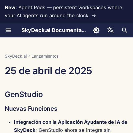
New:
Agent Pods — persistent workspaces where
your AI agents run around the clock →
I
SkyDeck.ai Documentation
n
Conversaciones
Run AI Agents Around the
Herramientas para
LLMs y Bases de Datos
Desarrolla Tus Propias
Términos de Uso
GenStudio
Prácticas de Seguridad de
Informe de Evaluación de
Programador en Pareja
Prevención de Pérdida d
Configurar Cuenta
Prueba Gratuita
Integración de Anthropic
Integración de
Formato JSON para
i
English
Clock
Administradores y
Herramientas
SkyDeck.ai
LLM
Datos
Rememberizer
Herramientas
c
Propietarios
Carga de Documentos
Integraciones de
Política de Privacidad
Nuevas Funciones
Asistente SQL
Configurar Integraciones
Comprar Crédito
Integración de Base de
العربية
SkyDeck.ai
Lanzamientos
Operate an Agent Together
Aplicaciones
Programa de Recompensas
Documentación Lista para
Datos
Integración de Slack
Formato JSON para
i
Dansk
25 de abril de 2025
Guía de Configuración
por Errores
LLM de SkyDeck.ai
Herramientas LLM
Compartir y Colaborar
Aviso de Cookies
Mejoras
Revisión de Acuerdos
Configurar Seguridad
Planes y Mejoras
a
Deploy Agents to Your
MCP Servers
Legales
Gemini Integration
Deutsch
Whole Team
Facturación
Ejemplo: Generador de U
Sincronización con Slack
Corrección de Errores
Organizar Equipos
Precios de Uso del Mode
l
Español
Basado en Texto
Enséñame Cualquier
Integración de Groq
GenStudio
i
Français
Cosa
Instantáneas Públicas
Centro de Control
Curar Herramientas
Formato JSON para
z
Integración de
Nuevas Funciones
Italiano
Herramientas Inteligente
Consultor Estratégico
HuggingFace
Navegación Web
Mejoras
Gestionar Miembros
a
日本語
Integración con la Aplicación Ayudante de IA de
n
Generador de Imágenes
Integración de Mistral
Pods
Corrección de Errores
SkyDeck
: GenStudio ahora se integra sin
한국어