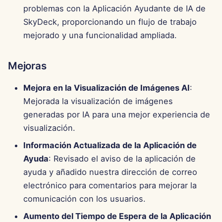
d
problemas con la Aplicación Ayudante de IA de
Português
Integración de OpenAI
Herramientas
SkyDeck, proporcionando un flujo de trabajo
o
Tiếng Việt
mejorado y una funcionalidad ampliada.
Integración de Perplexity
Seguridad de Datos
b
简体中文
ú
Integración de Together 
Mejoras
繁體中文
s
Mejora en la Visualización de Imágenes AI
:
Integración de Vertex AI
q
Mejorada la visualización de imágenes
xAI Integration
generadas por IA para una mejor experiencia de
u
visualización.
e
Información Actualizada de la Aplicación de
d
Ayuda
: Revisado el aviso de la aplicación de
a
ayuda y añadido nuestra dirección de correo
electrónico para comentarios para mejorar la
comunicación con los usuarios.
Aumento del Tiempo de Espera de la Aplicación