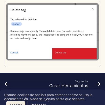
d
Português
Integración de OpenAI
Herramientas
Dec 12th, 2025
o
Tiếng Việt
Integración de Perplexity
Seguridad de Datos
Dec 5th, 2025
b
简体中文
ú
Integración de Together 
Nov 28th, 2025
繁體中文
s
Integración de Vertex AI
Nov 21st, 2025
q
xAI Integration
Nov 14th, 2025
u
e
31 de octubre de 2025
d
5 de septiembre de 2025
a
Siguiente
Curar Herramientas
29 de agosto de 2025
Usamos cookies de análisis para entender cómo se usa la
22 de agosto de 2025
documentación. Nada se ejecuta hasta que aceptes.
Copyright © 2026 SkyDeck AI Inc.
Aceptar
Rechazar