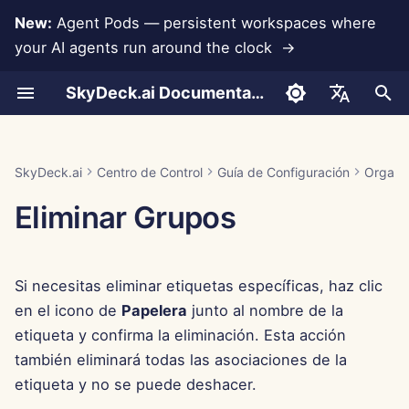
New:
Agent Pods — persistent workspaces where
your AI agents run around the clock →
I
SkyDeck.ai Documentation
n
Conversaciones
Run AI Agents Around the
Asistencia para
Autenticación (SSO)
Herramientas del Sistema
Agregar Miembros
Prueba Gratuita
LLMs y Bases de Datos
Desarrolla Tus Propias
Términos de Uso
Jan 30th, 2026
Prácticas de Seguridad de
Informe de Evaluación de
Programador en Pareja
Prevención de Pérdida d
Integración de Anthropic
Integración de
Formato JSON para
i
English
Clock
Integraciones
Herramientas
SkyDeck.ai
LLM
Datos
Rememberizer
Herramientas
c
Carga de Documentos
Asignar Etiquetas
Importar Archivo
Comprar Crédito
Integraciones de
Política de Privacidad
Jan 23rd, 2026
Asistente SQL
Integración de Base de
العربية
SkyDeck.ai
Centro de Control
Guía de Configuración
Organi
Operate an Agent Together
Aplicaciones
Programa de Recompensas
Documentación Lista para
Datos
Integración de Slack
Formato JSON para
i
Dansk
Eliminar Grupos
por Errores
LLM de SkyDeck.ai
Herramientas LLM
Compartir y Colaborar
Invitar Miembros
Planes y Mejoras
Aviso de Cookies
Jan 16th, 2026
Revisión de Acuerdos
a
Deploy Agents to Your
MCP Servers
Legales
Gemini Integration
Deutsch
Whole Team
Ejemplo: Generador de U
Sincronización con Slack
Editar Miembros
Precios de Uso del Modelo
Jan 9th, 2026
l
Español
Basado en Texto
Enséñame Cualquier
Integración de Groq
Si necesitas eliminar etiquetas específicas, haz clic
i
Français
Cosa
Instantáneas Públicas
Jan 2nd, 2026
en el icono de
Papelera
junto al nombre de la
Formato JSON para
z
Integración de
Italiano
etiqueta y confirma la eliminación. Esta acción
Herramientas Inteligente
Consultor Estratégico
HuggingFace
Navegación Web
Dec 26th, 2025
a
también eliminará todas las asociaciones de la
日本語
etiqueta y no se puede deshacer.
n
Generador de Imágenes
Integración de Mistral
Pods
Dec 19th, 2025
한국어