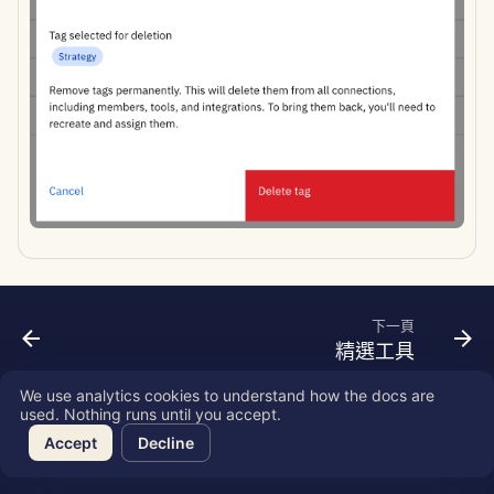
Português
工具
Dec 12th, 2025
Perplexity 整合
Tiếng Việt
數據安全
Dec 5th, 2025
Together AI 整合
简体中文
Nov 28th, 2025
Vertex AI 整合
繁體中文
Nov 21st, 2025
xAI Integration
Nov 14th, 2025
2025年10月31日
下一頁
精選工具
2025年9月5日
We use analytics cookies to understand how the docs are
2025年8月29日
used. Nothing runs until you accept.
Copyright © 2026 SkyDeck AI Inc.
Accept
Decline
2025年8月22日