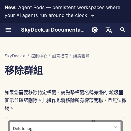
New:
Agent Pods — persistent workspaces where
your AI agents run around the clock →
正
SkyDeck.ai Documentation
在
對話
Run AI Agents Around the
整合協助
身份驗證 (SSO)
系統工具
新增成員
免費試用
LLMs 和數據庫
開發自己的工具
使用條款
Jan 30th, 2026
SkyDeck.ai 安全實踐
LLM 評估報告
配對程式設計師
數據丟失防護
Anthropic 整合
Rememberizer 整合
工具的 JSON 格式
初
English
Clock
始
文件上傳
分配標籤
導入文件
購買信用
應用程式整合
隱私政策
Jan 23rd, 2026
漏洞獎勵計劃
SkyDeck.ai LLM 準備文檔
SQL 助手
數據庫整合
Slack 整合
LLM 工具的 JSON 格式
العربية
SkyDeck.ai
控制中心
設置指南
組織團隊
Operate an Agent Together
化
Dansk
移除群組
共享與協作
邀請成員
計劃與升級
MCP Servers
Cookie 通知
Jan 16th, 2026
法律協議審查
Gemini Integration
範例：基於文本的 UI 生成
搜
Deploy Agents to Your
Deutsch
Whole Team
Slack 同步
編輯成員
模型使用價格
Jan 9th, 2026
教我任何事
Groq 整合
智能工具的 JSON 格式
尋
Español
如果您需要移除特定標籤，請點擊標籤名稱旁邊的
垃圾桶
引
Français
公共快照
Jan 2nd, 2026
策略顧問
HuggingFace 整合
圖示並確認刪除。此操作也將移除所有標籤關聯，且無法撤
擎
Italiano
銷。
網頁瀏覽
Dec 26th, 2025
圖像生成器
Mistral 整合
日本語
Pods
Dec 19th, 2025
OpenAI 整合
한국어