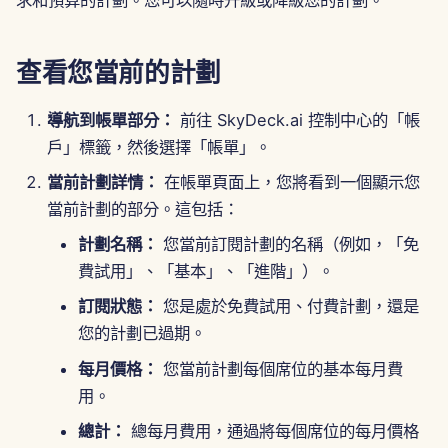
求和預算的計劃。您可以隨時升級或降級您的計劃。
Português
工具
Dec 12th, 2025
Perplexity 整合
Tiếng Việt
查看您當前的計劃
數據安全
Dec 5th, 2025
Together AI 整合
简体中文
導航到帳單部分：
前往 SkyDeck.ai 控制中心的「帳
Nov 28th, 2025
Vertex AI 整合
繁體中文
戶」標籤，然後選擇「帳單」。
Nov 21st, 2025
xAI Integration
當前計劃詳情：
在帳單頁面上，您將看到一個顯示您
當前計劃的部分。這包括：
Nov 14th, 2025
計劃名稱：
您當前訂閱計劃的名稱（例如，「免
費試用」、「基本」、「進階」）。
2025年10月31日
訂閱狀態：
您是處於免費試用、付費計劃，還是
2025年9月5日
您的計劃已過期。
每月價格：
您當前計劃每個席位的基本每月費
2025年8月29日
用。
2025年8月22日
總計：
總每月費用，通過將每個席位的每月價格