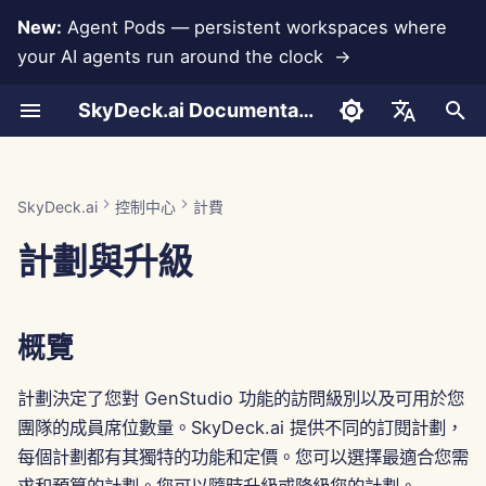
New:
Agent Pods — persistent workspaces where
your AI agents run around the clock →
正
SkyDeck.ai Documentation
在
對話
Run AI Agents Around the
設置帳戶
概覽
LLMs 和數據庫
開發自己的工具
使用條款
Jan 30th, 2026
SkyDeck.ai 安全實踐
LLM 評估報告
配對程式設計師
數據丟失防護
整合協助
身份驗證 (SSO)
新增群組
系統工具
新增成員
Anthropic 整合
Rememberizer 整合
工具的 JSON 格式
初
English
Clock
始
文件上傳
設置整合
查看您當前的計劃
應用程式整合
隱私政策
Jan 23rd, 2026
漏洞獎勵計劃
SkyDeck.ai LLM 準備文檔
SQL 助手
移除群組
分配標籤
導入文件
數據庫整合
Slack 整合
LLM 工具的 JSON 格式
العربية
SkyDeck.ai
控制中心
計費
Operate an Agent Together
化
Dansk
計劃與升級
共享與協作
設置安全性
升級或更改您的計劃
MCP Servers
Cookie 通知
Jan 16th, 2026
法律協議審查
邀請成員
Gemini Integration
範例：基於文本的 UI 生成
搜
Deploy Agents to Your
Deutsch
Whole Team
Slack 同步
組織團隊
重要注意事項
Jan 9th, 2026
教我任何事
編輯成員
Groq 整合
智能工具的 JSON 格式
尋
Español
概覽
引
Français
公共快照
策劃工具
發票和收據
Jan 2nd, 2026
策略顧問
HuggingFace 整合
擎
Italiano
計劃決定了您對 GenStudio 功能的訪問級別以及可用於您
網頁瀏覽
管理成員
Dec 26th, 2025
圖像生成器
Mistral 整合
團隊的成員席位數量。SkyDeck.ai 提供不同的訂閱計劃，
日本語
每個計劃都有其獨特的功能和定價。您可以選擇最適合您需
Pods
Dec 19th, 2025
OpenAI 整合
한국어