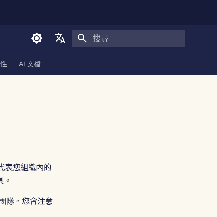
正在初始化搜尋引擎
English
全性
AI 文檔
العربية
Dansk
Deutsch
Español
Français
Italiano
）代表您組織內的
具。
日本語
한국어
團隊。您會注意