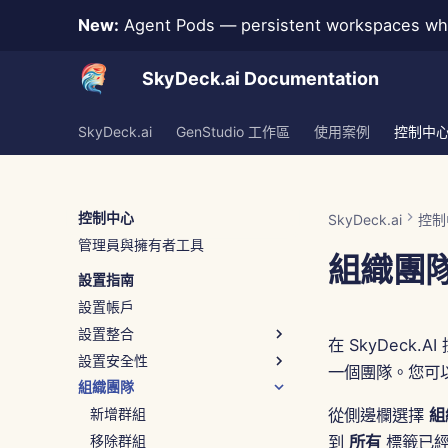
New:
Agent Pods — persistent workspaces whe
SkyDeck.ai Documentation
SkyDeck.ai
GenStudio 工作區
使用案例
控制中
控制中心
SkyDeck.ai
控制
管理員與擁有者工具
組織團
設置指南
設置帳戶
設置整合
在 SkyDec
設置安全性
整合協助
一個團隊。您可
組織團隊
身份驗證 (SSO)
新增群組
從側邊欄選擇
組
移除群組
到
所有
標籤已經