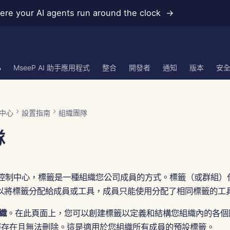
re your AI agents run around the clock →
心
MseeP AI 助手應用程式
整合
開發者
通知
版本
安
中心
設置指南
組織團隊
隊
k.AI 控制中心，標籤是一種組織您公司成員的方式。標籤（或群組
以將標籤分配給成員或工具，成員只能使用分配了相同標籤的工
織
。在此頁面上，您可以創建標籤以定義和結構您組織內的各個
存在且無法刪除。這是適用於您組織所有成員的預設標籤。