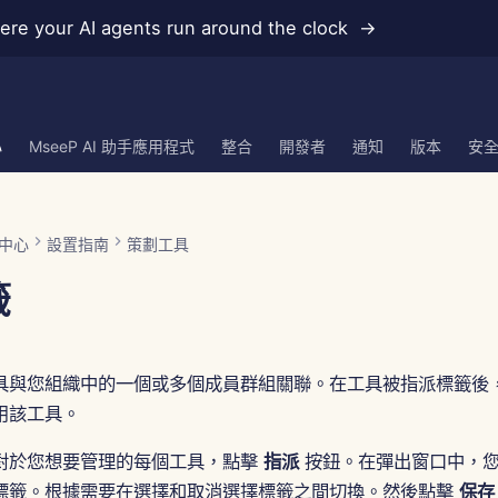
re your AI agents run around the clock →
心
MseeP AI 助手應用程式
整合
開發者
通知
版本
安
中心
設置指南
策劃工具
籤
具與您組織中的一個或多個成員群組關聯。在工具被指派標籤後
用該工具。
對於您想要管理的每個工具，點擊
指派
按鈕。在彈出窗口中，
標籤。根據需要在選擇和取消選擇標籤之間切換。然後點擊
保存