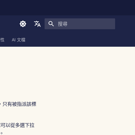
正在初始化搜尋引擎
English
全性
AI 文檔
العربية
Dansk
Deutsch
Español
Français
Italiano
，只有被指派該標
日本語
한국어
您可以從多選下拉
。