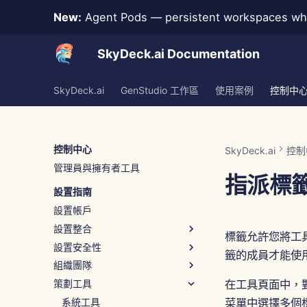
New:
Agent Pods — persistent workspaces whe
SkyDeck.ai Documentation
SkyDeck.ai
GenStudio 工作區
使用案例
控制中
控制中心
SkyDeck.ai
控制
管理員與擁有者工具
指派標
設置指南
設置帳戶
設置整合
標籤允許您將工
設置安全性
整合協助
籤的成員才能使
組織團隊
身份驗證 (SSO)
策劃工具
新增群組
在工具頁面中，
移除群組
系統工具
菜單中選擇多個