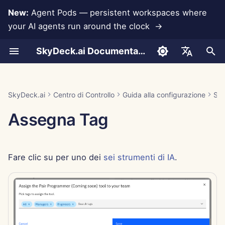
New:
Agent Pods — persistent workspaces where
your AI agents run around the clock →
I
SkyDeck.ai Documentation
n
Conversazioni
Eseguire gli agenti AI 24
Assistenza per
Autenticazione (SSO)
Aggiungere un nuovo
Aggiungere Membri
Free Trial
LLMs and Databases
Sviluppa i tuoi Strumenti
Termini di utilizzo
Jan 30th, 2026
SkyDeck.ai Security
LLM Evaluation Report
Pair Programmer
Prevenzione della perdit
Anthropic Integration
Rememberizer Integratio
Formato JSON per gli
i
English
ore su 24
l'integrazione
Gruppo
Practices
di dati
Strumenti
z
Document Upload
Importare file
Buy Credit
App Integrations
Informativa sulla privacy
Jan 23rd, 2026
SkyDeck.ai LLM Ready
SQL Assistant
Database Integration
Slack Integration
العربية
SkyDeck.ai
Centro di Controllo
Guida alla configurazione
Sel
Gestire un agente insieme
Rimuovere Gruppi
Bug Bounty Program
Documentation
Formato JSON per gli
i
Dansk
Assegna Tag
Strumenti LLM
Sharing and Collaboration
Invitare Membri
Plans and Upgrades
MCP Servers
Informativa sui cookie
Jan 16th, 2026
Legal Agreement Review
Gemini Integration
a
Distribuire gli agenti a tutto
Deutsch
il team
Example: Text-based UI
Slack Synchronization
Edit Members
Model Usage Prices
Jan 9th, 2026
Teach Me Anything
Groq Integration
l
Español
Generator
Fare clic su per uno dei
sei strumenti di IA
.
i
Français
Public Snapshots
Jan 2nd, 2026
Strategy Consultant
Integrazione HuggingFa
Formato JSON per gli
z
Italiano
Strumenti intelligenti
Navigazione Web
Dec 26th, 2025
Image Generator
Mistral Integration
z
日本語
a
Pods
Dec 19th, 2025
Integrazione OpenAI
한국어