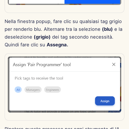
l
Português
Strumenti
Dec 12th, 2025
Perplexity Integration
a
Tiếng Việt
Nella finestra popup, fare clic su qualsiasi tag grigio
Sicurezza dei dati
Dec 5th, 2025
Together AI Integration
r
简体中文
per renderlo blu. Alternare tra la selezione
(blu)
e la
i
deselezione
(grigio)
dei tag secondo necessità.
Nov 28th, 2025
Vertex AI Integration
繁體中文
Quindi fare clic su
Assegna.
c
Nov 21st, 2025
xAI Integration
e
Nov 14th, 2025
r
c
Oct 31st, 2025
a
Sep 5th, 2025
Aug 29th, 2025
Aug 22nd, 2025