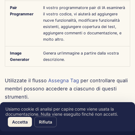
Aug 15th, 2025
Pair
Il vostro programmatore pair di IA esaminerà
Programmer
il vostro codice, vi aiuterà ad aggiungere
nuove funzionalità, modificare funzionalità
Aug 8th, 2025
esistenti, aggiungere copertura dei test,
aggiungere commenti o documentazione, e
Aug 1st, 2025
molto altro.
Jul 25th, 2025
Image
Genera un'immagine a partire dalla vostra
Generator
descrizione.
Jul 18th, 2025
Utilizzate il flusso
Assegna Tag
per controllare quali
Jul 11th, 2025
membri possono accedere a ciascuno di questi
Jul 4th, 2025
strumenti.
Usiamo cookie di analisi per capire come viene usata la
Jun 27th, 2025
documentazione. Nulla viene eseguito finché non accetti.
Copyright © 2026 SkyDeck AI Inc.
Accetta
Rifiuta
Jun 20th, 2025