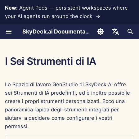
New:
Agent Pods — persistent workspaces where
your AI agents run around the clock →
I
SkyDeck.ai Documentation
n
Conversazioni
Eseguire gli agenti AI 24
Strumenti per
LLMs and Databases
Sviluppa i tuoi Strumenti
Termini di utilizzo
Jan 30th, 2026
SkyDeck.ai Security
LLM Evaluation Report
Pair Programmer
Prevenzione della perdit
Configurare l'account
Free Trial
Anthropic Integration
Rememberizer Integratio
Formato JSON per gli
i
English
ore su 24
amministratori e proprietari
Practices
di dati
Strumenti
z
Document Upload
App Integrations
Informativa sulla privacy
Jan 23rd, 2026
SkyDeck.ai LLM Ready
SQL Assistant
Configurare le
Buy Credit
Database Integration
Slack Integration
العربية
I Sei Strumenti di IA
Gestire un agente insieme
Guida alla
Bug Bounty Program
Documentation
integrazioni
Formato JSON per gli
i
Dansk
configurazione
Strumenti LLM
Sharing and Collaboration
MCP Servers
Informativa sui cookie
Jan 16th, 2026
Legal Agreement Review
Plans and Upgrades
Gemini Integration
a
Distribuire gli agenti a tutto
Configurare la sicurezza
Deutsch
Lo Spazio di lavoro GenStudio di SkyDeck AI offre
il team
Billing
Example: Text-based UI
Slack Synchronization
Jan 9th, 2026
Teach Me Anything
Model Usage Prices
Groq Integration
l
Español
sei Strumenti di IA predefiniti, ed è inoltre possibile
Generator
Organizzare i team
i
creare i propri strumenti personalizzati. Ecco una
Français
Public Snapshots
Jan 2nd, 2026
Strategy Consultant
Integrazione HuggingFa
panoramica rapida degli strumenti integrati per
Formato JSON per gli
z
Selezionare gli Strumenti
Italiano
Strumenti intelligenti
aiutarvi a decidere come configurare i vostri
Navigazione Web
Dec 26th, 2025
Image Generator
Mistral Integration
z
日本語
Gestire i Membri
permessi.
a
Pods
Dec 19th, 2025
Integrazione OpenAI
한국어