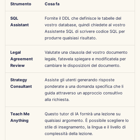
Strumento
Cosa fa
l
Português
Strumenti
Dec 12th, 2025
Perplexity Integration
a
SQL
Fornite il DDL che definisce le tabelle del
Tiếng Việt
Sicurezza dei dati
Dec 5th, 2025
Together AI Integration
Assistant
vostro database, quindi chiedete al vostro
r
简体中文
Assistente SQL di scrivere codice SQL per
i
produrre qualsiasi risultato.
Nov 28th, 2025
Vertex AI Integration
繁體中文
c
Legal
Valutate una clausola del vostro documento
Nov 21st, 2025
xAI Integration
Agreement
legale, fatevela spiegare e modificatela per
e
Review
cambiare le disposizioni del documento.
Nov 14th, 2025
r
Strategy
Assiste gli utenti generando risposte
c
Oct 31st, 2025
Consultant
ponderate a una domanda specifica che li
guida attraverso un approccio consultivo
a
alla richiesta.
Sep 5th, 2025
Teach Me
Questo tutor di IA fornirà una lezione su
Aug 29th, 2025
Anything
qualsiasi argomento. È possibile scegliere lo
stile di insegnamento, la lingua e il livello di
Aug 22nd, 2025
complessità della lezione.