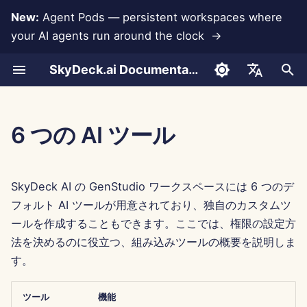
New:
Agent Pods — persistent workspaces where
your AI agents run around the clock →
検
SkyDeck.ai Documentation
索
会話
Run AI Agents Around the
管理者 & オーナーツール
LLM とデータベース
独自のツールを開発する
利用規約
Jan 30th, 2026
SkyDeck.ai セキュリティプ
LLM 評価レポート
ペアプログラマー
データ損失防止
アカウントの設定
無料トライアル
Anthropic 統合
Rememberizer 統合
ツールのための JSON 形
を
English
Clock
ラクティス
初
ドキュメントのアップロード
セットアップガイド
アプリ統合
プライバシーポリシー
Jan 23rd, 2026
SkyDeck.ai LLM 用意された
SQL アシスタント
統合の設定
クレジットの購入
データベース統合
Slack 統合
LLM ツールのための JSO
العربية
6 つの AI ツール
Operate an Agent Together
バグバウンティプログラム
ドキュメンテーション
形式
期
Dansk
共有とコラボレーション
請求
MCP Servers
クッキーノーティス
Jan 16th, 2026
法的契約レビュー
セキュリティの設定
プランとアップグレード
Gemini Integration
化
Deploy Agents to Your
例: テキストベースの UI 
Deutsch
SkyDeck AI の GenStudio ワークスペースには 6 つのデ
Whole Team
ェネレーター
Slack 同期
Jan 9th, 2026
何でも教えて
チームの整理
モデル使用料金
Groq 統合
Español
フォルト AI ツールが用意されており、独自のカスタムツ
ールを作成することもできます。ここでは、権限の設定方
Français
スマートツールのための
公開スナップショット
Jan 2nd, 2026
戦略コンサルタント
ツールのキュレーション
HuggingFace 統合
法を決めるのに役立つ、組み込みツールの概要を説明しま
JSON 形式
Italiano
す。
ウェブブラウジング
Dec 26th, 2025
画像生成器
メンバーの管理
Mistral 統合
日本語
Pods
Dec 19th, 2025
OpenAI 統合
ツール
機能
한국어