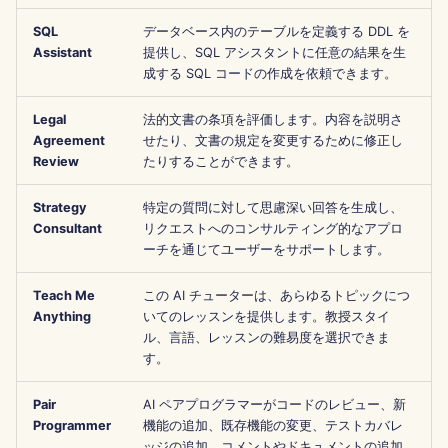
Português
ツール
Dec 12th, 2025
Perplexity 統合
SQL
データベース内のテーブルを定義する DDL を
Assistant
提供し、SQL アシスタントに任意の結果を生
Tiếng Việt
成する SQL コードの作成を依頼できます。
データセキュリティ
Dec 5th, 2025
Together AI 統合
简体中文
Legal
法的文書の条項を評価します。内容を説明さ
Nov 28th, 2025
Vertex AI 統合
繁體中文
Agreement
せたり、文書の規定を変更するために修正し
Review
たりすることができます。
Nov 21st, 2025
xAI Integration
Strategy
特定の質問に対して思慮深い回答を生成し、
Nov 14th, 2025
Consultant
リクエストへのコンサルティング的なアプロ
ーチを通じてユーザーをサポートします。
2025年10月31日
Teach Me
この AI チューターは、あらゆるトピックにつ
Anything
いてのレッスンを提供します。教授スタイ
2025年9月5日
ル、言語、レッスンの難易度を選択できま
す。
2025年8月29日
Pair
AI ペアプログラマーがコードのレビュー、新
2025年8月22日
Programmer
機能の追加、既存機能の変更、テストカバレ
ッジの追加、コメントやドキュメントの追加