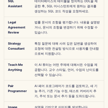
SQL
데이터베이스의 테이블을 정의하는 DDL을 제
Português
Assistant
공한 후, SQL 어시스턴트에게 원하는 결과를
도구
Dec 12th, 2025
Perplexity 통합
생성하는 SQL 코드 작성을 요청하세요.
Tiếng Việt
데이터 보안
Dec 5th, 2025
Together AI 통합
Legal
법률 문서의 조항을 평가합니다. 내용을 설명받
简体中文
Agreement
거나, 문서의 조항을 변경하기 위해 수정할 수
Nov 28th, 2025
Vertex AI 통합
繁體中文
Review
있습니다.
Nov 21st, 2025
xAI Integration
Strategy
특정 질문에 대해 사려 깊은 답변을 생성하여
Consultant
요청에 대한 컨설팅 방식으로 사용자를 안내함
으로써 지원합니다.
Nov 14th, 2025
Teach Me
이 AI 튜터는 어떤 주제에 대해서든 수업을 제
2025년 10월 31일
Anything
공합니다. 교수 스타일, 언어, 수업의 난이도를
선택할 수 있습니다.
2025년 9월 5일
Pair
AI 페어 프로그래머가 코드를 검토하고, 새 기
2025년 8월 29일
Programmer
능 추가, 기존 기능 수정, 테스트 커버리지 추
가, 주석 또는 문서 추가 등을 도와드립니다.
2025년 8월 22일
Image
설명을 기반으로 이미지를 생성합니다.