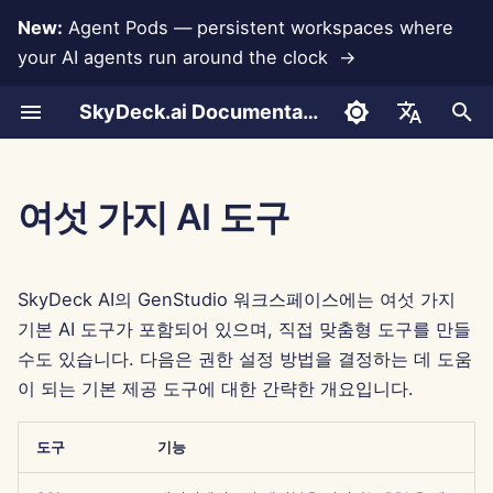
New:
Agent Pods — persistent workspaces where
your AI agents run around the clock →
검
SkyDeck.ai Documentation
색
대화
Run AI Agents Around the
관리자 및 소유자 도구
LLM 및 데이터베이스
자신만의 도구 개발
이용 약관
Jan 30th, 2026
SkyDeck.ai 보안 관행
LLM 평가 보고서
페어 프로그래머
데이터 손실 방지
계정 설정
무료 체험
Anthropic 통합
Rememberizer 통합
도구를 위한 JSON 형식
초
English
Clock
기
문서 업로드
설정 가이드
앱 통합
개인정보 보호정책
Jan 23rd, 2026
버그 바운티 프로그램
SkyDeck.ai LLM 준비 문서
SQL 어시스턴트
통합 설정
크레딧 구매
데이터베이스 통합
슬랙 통합
LLM 도구를 위한 JSON 
العربية
여섯 가지 AI 도구
Operate an Agent Together
화
Dansk
공유 및 협업
청구
MCP Servers
쿠키 공지
Jan 16th, 2026
법적 계약 검토
보안 설정
요금제 및 업그레이드
Gemini Integration
예시: 텍스트 기반 UI 생성
Deploy Agents to Your
Deutsch
SkyDeck AI의 GenStudio 워크스페이스에는 여섯 가지
Whole Team
슬랙 동기화
Jan 9th, 2026
무엇이든 가르쳐 주세요
팀 구성
모델 사용 가격
Groq 통합
스마트 도구를 위한 JSON
Español
기본 AI 도구가 포함되어 있으며, 직접 맞춤형 도구를 만들
식
수도 있습니다. 다음은 권한 설정 방법을 결정하는 데 도움
Français
공개 스냅샷
Jan 2nd, 2026
전략 컨설턴트
도구 큐레이션
HuggingFace 통합
이 되는 기본 제공 도구에 대한 간략한 개요입니다.
Italiano
웹 브라우징
Dec 26th, 2025
이미지 생성기
회원 관리
Mistral 통합
日本語
도구
기능
Pods
Dec 19th, 2025
OpenAI 통합
한국어