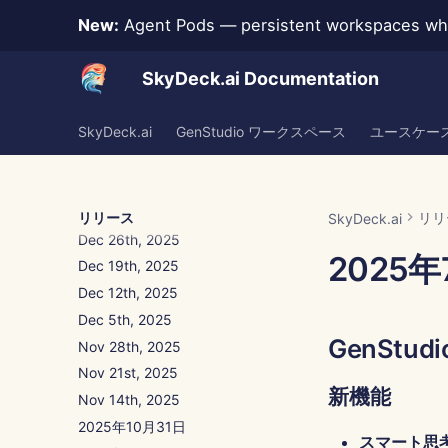
New:
Agent Pods — persistent workspaces whe
SkyDeck.ai Documentation
Jan 30th, 2026
SkyDeck.ai
GenStudio ワークスペース
ユースケー
Jan 23rd, 2026
Jan 16th, 2026
Jan 9th, 2026
Jan 2nd, 2026
リリース
リリ
SkyDeck.ai
Dec 26th, 2025
2025年
Dec 19th, 2025
Dec 12th, 2025
Dec 5th, 2025
GenStudi
Nov 28th, 2025
Nov 21st, 2025
新機能
Nov 14th, 2025
2025年10月31日
スマート思