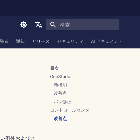
検索を初期化
English
発者
通知
リリース
セキュリティ
AI ドキュメンテーション
العربية
Dansk
目次
Deutsch
GenStudio
Español
新機能
改善点
Français
バグ修正
Italiano
コントロールセンター
日本語
改善点
한국어
しい例外およびス