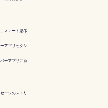
Português
Tiếng Việt
简体中文
繁體中文
に、スマート思考
パーアプリセクシ
ルパーアプリに新
ッセージのストリ