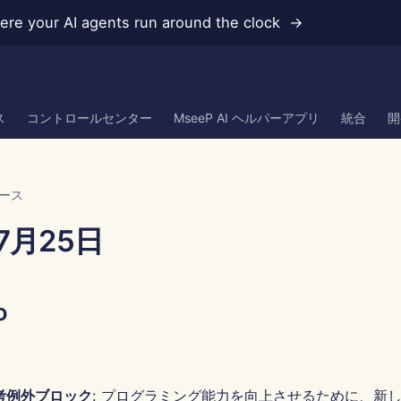
re your AI agents run around the clock →
ス
コントロールセンター
MseeP AI ヘルパーアプリ
統合
開
ース
7月25日
o
考例外ブロック
: プログラミング能力を向上させるために、新