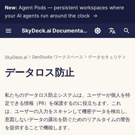
New:
Agent Pods — persistent workspaces where
your AI agents run around the clock →
検
SkyDeck.ai Documentation
索
ペアプログラマー
サポートされているエンティ
Run AI Agents Around the
管理者 & オーナーツール
LLM とデータベース
独自のツールを開発する
利用規約
Jan 30th, 2026
SkyDeck.ai セキュリティプ
LLM 評価レポート
使い方
使い方
使い方
使い方
使い方
使い方
アカウントの設定
無料トライアル
Anthropic 統合
Rememberizer 統合
ツールのための JSON 形
を
English
ティのリスト:
Clock
ラクティス
初
SQL アシスタント
セットアップガイド
アプリ統合
プライバシーポリシー
Jan 23rd, 2026
SkyDeck.ai LLM 用意された
例 – Python スクリプト
例 – クエリデバッグ
例 – NDA 条項
例 – プログラミング入門
例 – 従業員の定着
例 – 冬のワンダーランド
統合の設定
クレジットの購入
データベース統合
Slack 統合
LLM ツールのための JSO
العربية
GenStudio ワークスペース
データセキュリティ
SkyDeck.ai
Operate an Agent Together
バグバウンティプログラム
ドキュメンテーション
グローバルエンティティ:
形式
期
Dansk
データロス防止
法的契約レビュー
請求
MCP Servers
クッキーノーティス
Jan 16th, 2026
セキュリティの設定
プランとアップグレード
Gemini Integration
化
Deploy Agents to Your
国別のエンティティ:
例: テキストベースの UI 
Deutsch
Whole Team
ェネレーター
何でも教えて
Jan 9th, 2026
チームの整理
モデル使用料金
Groq 統合
Español
アメリカ:
私たちのデータロス防止システムは、ユーザーが個人を特
Français
スマートツールのための
戦略コンサルタント
Jan 2nd, 2026
ツールのキュレーション
HuggingFace 統合
定できる情報（PII）を保護するのに役立ちます。これ
JSON 形式
英国:
Italiano
は、ユーザーの入力をスキャンして機密データを検出し、
画像生成器
Dec 26th, 2025
メンバーの管理
Mistral 統合
意図しないデータの露出を防ぐためのリアルタイムの警告
日本語
スペイン:
を提供することで機能します。
Dec 19th, 2025
OpenAI 統合
한국어