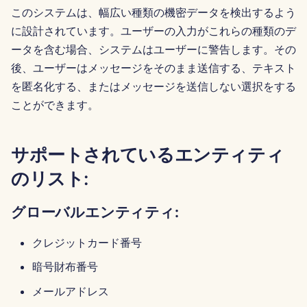
イタリア：
このシステムは、幅広い種類の機密データを検出するよう
Português
Dec 12th, 2025
Perplexity 統合
に設計されています。ユーザーの入力がこれらの種類のデ
シンガポール:
Tiếng Việt
ータを含む場合、システムはユーザーに警告します。その
Dec 5th, 2025
Together AI 統合
简体中文
後、ユーザーはメッセージをそのまま送信する、テキスト
オーストラリア:
を匿名化する、またはメッセージを送信しない選択をする
Nov 28th, 2025
Vertex AI 統合
繁體中文
ことができます。
Nov 21st, 2025
xAI Integration
サポートされているエンティティ
Nov 14th, 2025
のリスト:
2025年10月31日
グローバルエンティティ:
2025年9月5日
クレジットカード番号
2025年8月29日
暗号財布番号
2025年8月22日
メールアドレス