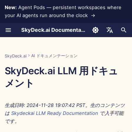
New:
Agent Pods — persistent workspaces where
your AI agents run around the clock →
検
SkyDeck.ai Documentation
索
会話
Run AI Agents Around the
管理者 & オーナーツール
LLM とデータベース
独自のツールを開発する
利用規約
Jan 30th, 2026
SkyDeck.ai セキュリティプ
ペアプログラマー
データ損失防止
アカウントの設定
無料トライアル
Anthropic 統合
Rememberizer 統合
ツールのための JSON 形
を
English
Clock
ラクティス
初
ドキュメントのアップロード
セットアップガイド
アプリ統合
プライバシーポリシー
Jan 23rd, 2026
SQL アシスタント
統合の設定
クレジットの購入
データベース統合
Slack 統合
LLM ツールのための JSO
العربية
AI ドキュメンテーション
SkyDeck.ai
Operate an Agent Together
バグバウンティプログラム
形式
期
Dansk
SkyDeck.ai LLM 用ドキュ
共有とコラボレーション
請求
MCP Servers
クッキーノーティス
Jan 16th, 2026
法的契約レビュー
セキュリティの設定
プランとアップグレード
Gemini Integration
化
Deploy Agents to Your
例: テキストベースの UI 
Deutsch
メント
Whole Team
ェネレーター
Slack 同期
Jan 9th, 2026
何でも教えて
チームの整理
モデル使用料金
Groq 統合
Español
Français
スマートツールのための
公開スナップショット
Jan 2nd, 2026
戦略コンサルタント
ツールのキュレーション
HuggingFace 統合
JSON 形式
生成日時: 2024-11-28 19:07:42 PST。生のコンテンツ
Italiano
ウェブブラウジング
Dec 26th, 2025
画像生成器
メンバーの管理
Mistral 統合
は
Skydeckai LLM Ready Documentation
で入手可能
日本語
です。
Pods
Dec 19th, 2025
OpenAI 統合
한국어