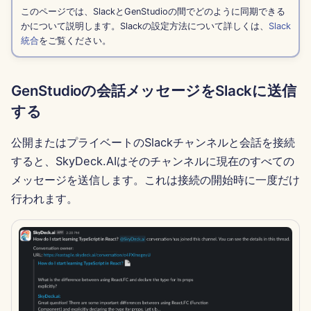
このページでは、SlackとGenStudioの間でどのように同期できる
Português
Dec 12th, 2025
Perplexity 統合
かについて説明します。Slackの設定方法について詳しくは、
Slack
統合
をご覧ください。
Tiếng Việt
Dec 5th, 2025
Together AI 統合
简体中文
GenStudioの会話メッセージをSlackに送信
Nov 28th, 2025
Vertex AI 統合
繁體中文
する
Nov 21st, 2025
xAI Integration
公開またはプライベートのSlackチャンネルと会話を接続
Nov 14th, 2025
すると、SkyDeck.AIはそのチャンネルに現在のすべての
メッセージを送信します。これは接続の開始時に一度だけ
2025年10月31日
行われます。
2025年9月5日
2025年8月29日
2025年8月22日