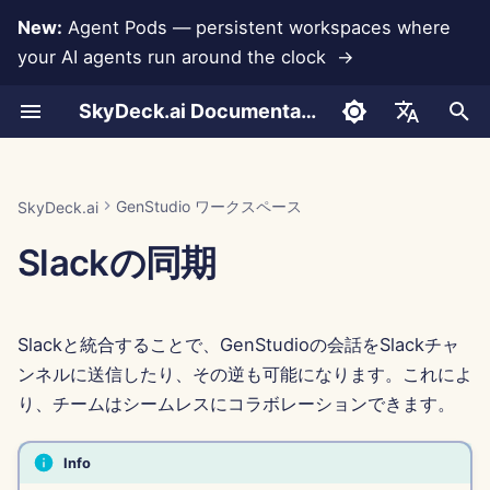
New:
Agent Pods — persistent workspaces where
your AI agents run around the clock →
検
SkyDeck.ai Documentation
索
GenStudioの会話メッセージ
ペアプログラマー
データ損失防止
Run AI Agents Around the
管理者 & オーナーツール
LLM とデータベース
独自のツールを開発する
利用規約
Jan 30th, 2026
SkyDeck.ai セキュリティプ
LLM 評価レポート
使い方
使い方
使い方
使い方
使い方
使い方
アカウントの設定
無料トライアル
Anthropic 統合
Rememberizer 統合
ツールのための JSON 形
を
English
をSlackに送信する
Clock
ラクティス
初
SQL アシスタント
セットアップガイド
アプリ統合
プライバシーポリシー
Jan 23rd, 2026
SkyDeck.ai LLM 用意された
例 – Python スクリプト
例 – クエリデバッグ
例 – NDA 条項
例 – プログラミング入門
例 – 従業員の定着
例 – 冬のワンダーランド
統合の設定
クレジットの購入
データベース統合
Slack 統合
LLM ツールのための JSO
العربية
GenStudio ワークスペース
SkyDeck.ai
GenStudioの会話にSlackメ
Operate an Agent Together
バグバウンティプログラム
ドキュメンテーション
形式
期
Dansk
Slackの同期
ッセージを送信する
法的契約レビュー
請求
MCP Servers
クッキーノーティス
Jan 16th, 2026
セキュリティの設定
プランとアップグレード
Gemini Integration
化
Deploy Agents to Your
例: テキストベースの UI 
Deutsch
フォーマット
Whole Team
ェネレーター
何でも教えて
Jan 9th, 2026
チームの整理
モデル使用料金
Groq 統合
Español
Slackと統合することで、GenStudioの会話をSlackチャ
Français
スマートツールのための
戦略コンサルタント
Jan 2nd, 2026
ツールのキュレーション
HuggingFace 統合
ンネルに送信したり、その逆も可能になります。これによ
JSON 形式
Italiano
り、チームはシームレスにコラボレーションできます。
画像生成器
Dec 26th, 2025
メンバーの管理
Mistral 統合
日本語
Info
Dec 19th, 2025
OpenAI 統合
한국어