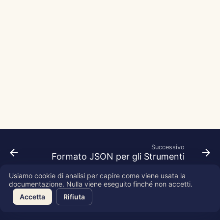
l
Português
Strumenti
Dec 12th, 2025
Perplexity Integration
a
Tiếng Việt
Sicurezza dei dati
Dec 5th, 2025
Together AI Integration
r
简体中文
i
Nov 28th, 2025
Vertex AI Integration
繁體中文
c
Nov 21st, 2025
xAI Integration
e
Nov 14th, 2025
r
c
Oct 31st, 2025
Successivo
a
Formato JSON per gli Strumenti
Sep 5th, 2025
Usiamo cookie di analisi per capire come viene usata la
Aug 29th, 2025
documentazione. Nulla viene eseguito finché non accetti.
Copyright © 2026 SkyDeck AI Inc.
Accetta
Rifiuta
Aug 22nd, 2025