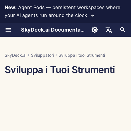
New:
Agent Pods — persistent workspaces where
your AI agents run around the clock →
I
SkyDeck.ai Documentation
n
Conversazioni
Eseguire gli agenti AI 24
Strumenti per
LLMs and Databases
Termini di utilizzo
Jan 30th, 2026
SkyDeck.ai Security
LLM Evaluation Report
Pair Programmer
Prevenzione della perdit
Configurare l'account
Free Trial
Anthropic Integration
Rememberizer Integratio
i
English
ore su 24
amministratori e proprietari
Practices
di dati
z
Document Upload
App Integrations
Informativa sulla privacy
Jan 23rd, 2026
SkyDeck.ai LLM Ready
SQL Assistant
Configurare le
Buy Credit
Database Integration
Slack Integration
العربية
SkyDeck.ai
Sviluppatori
Sviluppa i tuoi Strumenti
Gestire un agente insieme
Guida alla
Bug Bounty Program
Documentation
integrazioni
i
Dansk
Sviluppa i Tuoi Strumenti
configurazione
Sharing and Collaboration
MCP Servers
Informativa sui cookie
Jan 16th, 2026
Legal Agreement Review
Plans and Upgrades
Gemini Integration
a
Distribuire gli agenti a tutto
Configurare la sicurezza
Deutsch
il team
Billing
Slack Synchronization
Jan 9th, 2026
Teach Me Anything
Model Usage Prices
Groq Integration
l
Español
Organizzare i team
i
Français
Public Snapshots
Jan 2nd, 2026
Strategy Consultant
Integrazione HuggingFa
z
Selezionare gli Strumenti
Italiano
Navigazione Web
Dec 26th, 2025
Image Generator
Mistral Integration
z
日本語
Gestire i Membri
a
Pods
Dec 19th, 2025
Integrazione OpenAI
한국어