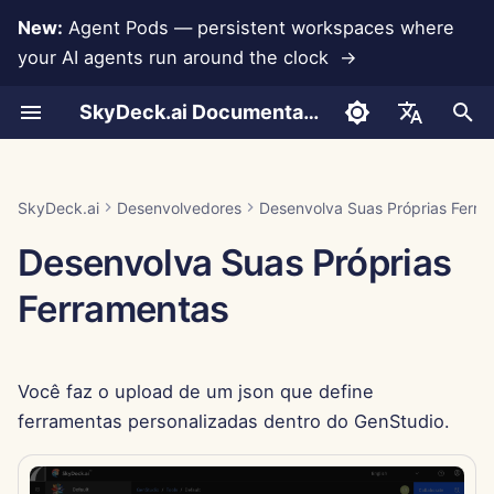
New:
Agent Pods — persistent workspaces where
your AI agents run around the clock →
I
SkyDeck.ai Documentation
n
Conversas
Run AI Agents Around the
Ferramentas de Admin e
LLMs e Bancos de
Termos de Uso
Jan 30th, 2026
Práticas de Segurança do
Relatório de Avaliação de
Programador em Par
Prevenção de Perda de
Configurar Conta
Teste Gratuito
Integração com Anthropi
Integração com
i
English
Clock
Proprietário
Dados
SkyDeck.ai
LLM
Dados
Rememberizer
c
Upload de Documentos
Política de Privacidade
Jan 23rd, 2026
Assistente SQL
Configurar Integrações
Comprar Crédito
Integração com Banco d
العربية
SkyDeck.ai
Desenvolvedores
Desenvolva Suas Próprias Ferra
Operate an Agent Together
Guia de Configuração
Integrações de
Programa de Bug Bounty
Documentação Pronta para
Dados
Integração com Slack
i
Dansk
Desenvolva Suas Próprias
Aplicativos
LLM do SkyDeck.ai
Compartilhamento e
Aviso de Cookies
Jan 16th, 2026
Revisão de Acordo Legal
Configurar Segurança
Planos e Atualizações
a
Colaboração
Deploy Agents to Your
Cobrança
Gemini Integration
Deutsch
Ferramentas
Whole Team
MCP Servers
Jan 9th, 2026
Me Ensine Qualquer
Organizar Equipes
Preços de Uso do Model
l
Español
Sincronização com Slack
Coisa
Integração com Groq
i
Français
Jan 2nd, 2026
Selecionar Ferramentas
Você faz o upload de um json que define
z
Instantâneas Públicas
Consultor de Estratégia
Integração com
Italiano
HuggingFace
Dec 26th, 2025
Gerenciar Membros
ferramentas personalizadas dentro do GenStudio.
a
日本語
Navegação na Web
Gerador de Imagens
n
Integração com Mistral
Dec 19th, 2025
한국어