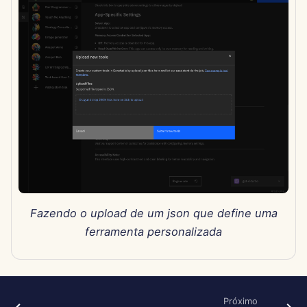
Pods
d
Português
Integração com OpenAI
Dec 12th, 2025
o
Ferramentas
Tiếng Việt
Integração com Perplexi
Dec 5th, 2025
a
简体中文
Segurança de Dados
p
Integração com Togethe
Nov 28th, 2025
繁體中文
AI
e
Nov 21st, 2025
s
Integração com Vertex A
Nov 14th, 2025
q
xAI Integration
u
31 de Outubro de 2025
i
Fazendo o upload de um json que define uma
5 de Setembro de 2025
ferramenta personalizada
s
29 de Agosto de 2025
a
22 de Agosto de 2025
Próximo