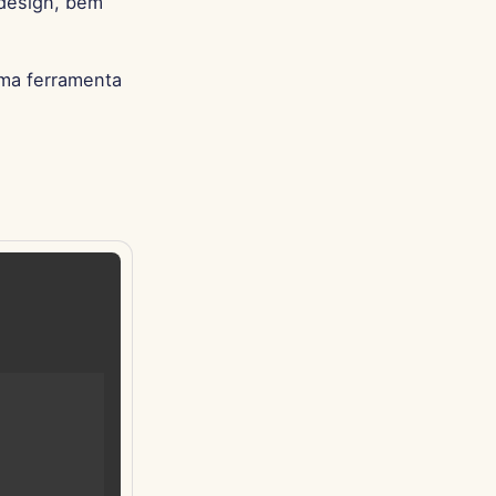
 design, bem
Português
Tiếng Việt
ma ferramenta
简体中文
繁體中文