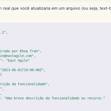
n real que você atualizaria em um arquivo (ou seja, text
0.1"
,
{
,
pirado por Khoa Tran"
,
min@eastagile.com"
,
n"
:
"East Agile"
"2023-06-01T10:00:00Z"
,
[
crição da Funcionalidade"
,
t"
,
"
,
"
:
"Uma breve descrição da funcionalidade ou recurso."