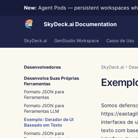
New:
Agent Pods — persistent workspaces whe
SkyDeck.ai Documentation
SkyDeck.ai
GenStudio Workspace
Casos de Uso
Desenvolvedores
SkyDeck.ai
Des
Desenvolva Suas Próprias
Exemplo
Ferramentas
Formato JSON para
Ferramentas
Somos defensor
Formato JSON para
Ferramentas LLM
https://eastagi
Exemplo: Gerador de UI
interfaces de 
Baseado em Texto
texto com base
Formato JSON para