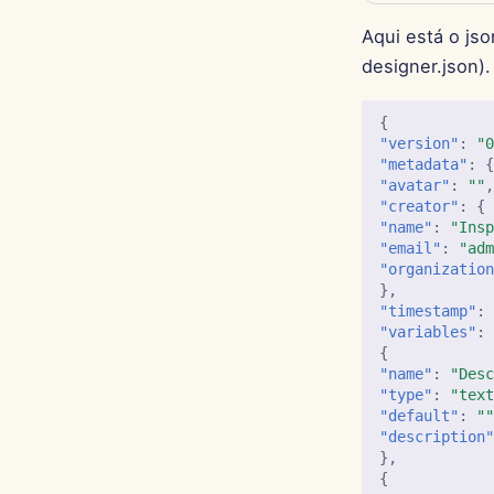
Aqui está o jso
designer.json).
{
"version"
:
"
"metadata"
:
"avatar"
:
""
"creator"
:
{
"name"
:
"Ins
"email"
:
"ad
"organizatio
},
"timestamp"
:
"variables"
:
{
"name"
:
"Des
"type"
:
"tex
"default"
:
"
"description
},
{