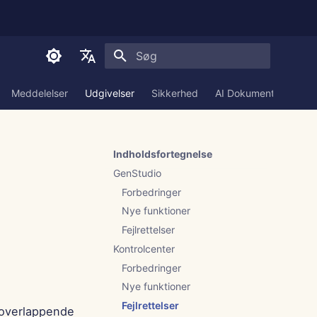
Start søgning
English
Meddelelser
Udgivelser
Sikkerhed
AI Dokumentation
العربية
Dansk
Indholdsfortegnelse
Deutsch
GenStudio
Español
Forbedringer
Nye funktioner
Français
Fejlrettelser
Italiano
Kontrolcenter
日本語
Forbedringer
Nye funktioner
한국어
Fejlrettelser
e overlappende