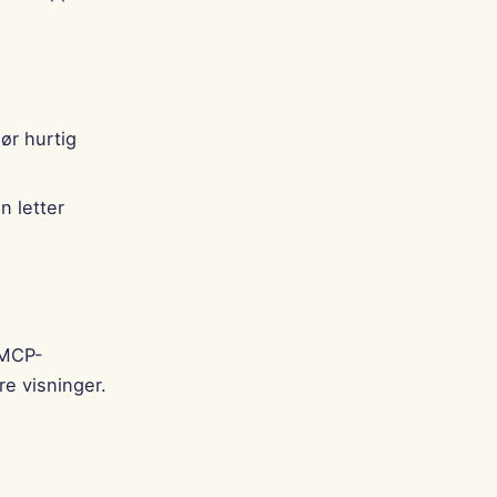
Português
Tiếng Việt
简体中文
繁體中文
gør hurtig
n letter
 MCP-
re visninger.