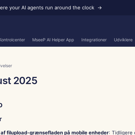
re your AI agents run around the clock →
Kontrolcenter
MseeP AI Helper App
Integrationer
Udviklere
velser
ust 2025
o
r
 af filupload-grænsefladen på mobile enheder
: Tidliger