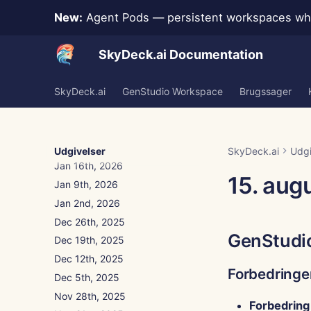
New:
Agent Pods — persistent workspaces whe
SkyDeck.ai Documentation
SkyDeck.ai
GenStudio Workspace
Brugssager
Jan 30th, 2026
Jan 23rd, 2026
Udgivelser
SkyDeck.ai
Udgi
Jan 16th, 2026
15. aug
Jan 9th, 2026
Jan 2nd, 2026
Dec 26th, 2025
GenStudi
Dec 19th, 2025
Dec 12th, 2025
Forbedringe
Dec 5th, 2025
Nov 28th, 2025
Forbedring