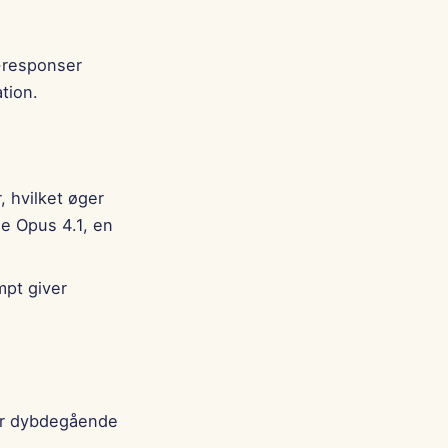
I-responser
tion.
, hvilket øger
ude Opus 4.1, en
mpt giver
 for dybdegående