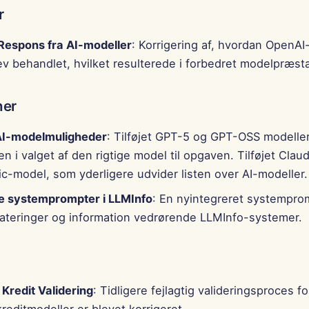
r
Respons fra AI-modeller
: Korrigering af, hvordan OpenA
lev behandlet, hvilket resulterede i forbedret modelpræsta
ner
AI-modelmuligheder
: Tilføjet GPT-5 og GPT-OSS modeller
eten i valget af den rigtige model til opgaven. Tilføjet Cla
c-model, som yderligere udvider listen over AI-modeller.
 systemprompter i LLMInfo
: En nyintegreret systempro
dateringer og information vedrørende LLMInfo-systemer.
 Kredit Validering
: Tidligere fejlagtig valideringsproces
reditmodeller er blevet korrigeret.