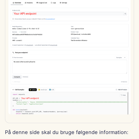
g
Português
Værktøjer
Dec 12th, 2025
Tiếng Việt
Datasikkerhed
Dec 5th, 2025
简体中文
Nov 28th, 2025
繁體中文
Nov 21st, 2025
Nov 14th, 2025
31. oktober 2025
5. september 2025
29. august 2025
22. august 2025
På denne side skal du bruge følgende information: