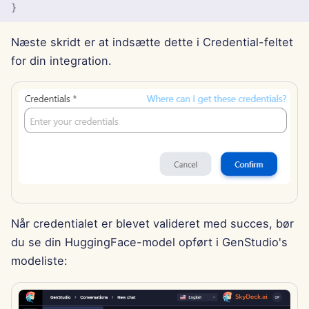
}
13. juni 2025
Næste skridt er at indsætte dette i Credential-feltet
6. juni 2025
for din integration.
30. maj 2025
23. maj 2025
16. maj 2025
9. maj 2025
2. maj 2025
Når credentialet er blevet valideret med succes, bør
du se din HuggingFace-model opført i GenStudio's
25. april 2025
modeliste:
18. april 2025