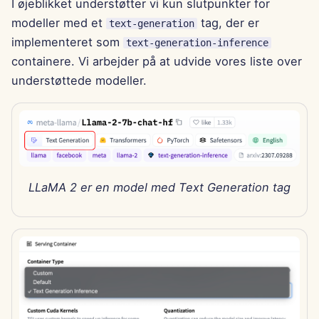
I øjeblikket understøtter vi kun slutpunkter for
modeller med et
tag, der er
text-generation
29. november 2024
implementeret som
text-generation-inference
containere. Vi arbejder på at udvide vores liste over
22. november 2024
understøttede modeller.
15. november 2024
8. november 2024
1. november 2024
LLaMA 2 er en model med Text Generation tag
25. oktober 2024
18. oktober 2024
11. oktober 2024
4. oktober 2024