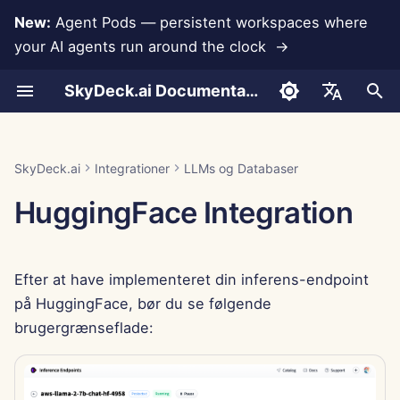
New:
Agent Pods — persistent workspaces where
your AI agents run around the clock →
S
SkyDeck.ai Documentation
t
Samtaler
Run AI Agents Around the
Admin & Ejer Værktøjer
Skalering af HuggingFace
Rememberizer Integration
Udvikl Dine Egen
Brugsbetingelser
Jan 30th, 2026
SkyDeck.ai
LLM Evaluering Rapport
Pair Programmer
Forebyggelse af Datatab
Opret Konto
Gratis Prøveperiode
JSON format for Værktøj
a
English
Clock
Endpoints til Zero
Værktøjer
Sikkerhedspraksis
r
Dokumentupload
Opsætningsguide
Slack Integration
Privatlivspolitik
Jan 23rd, 2026
SkyDeck.ai LLM Klar
SQL Assistent
Opsæt Integrationer
Køb Kredit
JSON Format for LLM
العربية
SkyDeck.ai
Integrationer
LLMs og Databaser
Operate an Agent Together
Understøttede modeller
Bug Bounty Program
Dokumentation
Værktøjer
t
Dansk
HuggingFace Integration
Deling og Samarbejde
Fakturering
Cookie Meddelelse
Jan 16th, 2026
Gennemgang af Juridisk
Opsæt Sikkerhed
Planer og Opgraderinger
s
Deploy Agents to Your
Aftale
Eksempel: Tekstbaseret 
Deutsch
Whole Team
Generator
Slack Synkronisering
Jan 9th, 2026
Organiser Teams
Modelbrugspriser
ø
Español
Lær Mig Alt
Efter at have implementeret din inferens-endpoint
g
Français
JSON Format for Smarte
Offentlige Snapshot
Jan 2nd, 2026
Kurater Værktøjer
på HuggingFace, bør du se følgende
Værktøjer
n
Strategikonsulent
Italiano
brugergrænseflade:
Web Browsing
Dec 26th, 2025
Administrer Medlemmer
i
日本語
Billedgenerator
n
Pods
Dec 19th, 2025
한국어