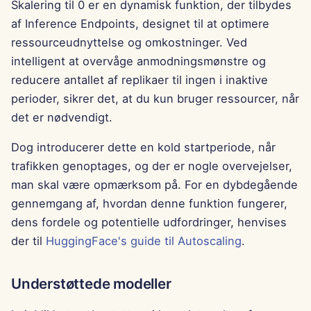
7. februar 2025
Skalering til 0 er en dynamisk funktion, der tilbydes
af Inference Endpoints, designet til at optimere
31. januar 2025
ressourceudnyttelse og omkostninger. Ved
intelligent at overvåge anmodningsmønstre og
24. januar 2025
reducere antallet af replikaer til ingen i inaktive
perioder, sikrer det, at du kun bruger ressourcer, når
17. januar 2025
det er nødvendigt.
10. januar 2025
Dog introducerer dette en kold startperiode, når
trafikken genoptages, og der er nogle overvejelser,
3. januar 2025
man skal være opmærksom på. For en dybdegående
gennemgang af, hvordan denne funktion fungerer,
27. december 2024
dens fordele og potentielle udfordringer, henvises
20. december 2024
der til
HuggingFace's guide til Autoscaling
.
13. december 2024
Understøttede modeller
6. december 2024