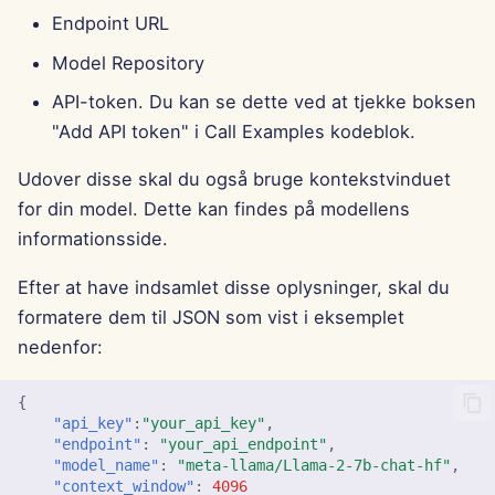
Endpoint URL
15. august 2025
Model Repository
8. august 2025
API-token. Du kan se dette ved at tjekke boksen
"Add API token" i Call Examples kodeblok.
1. august 2025
Udover disse skal du også bruge kontekstvinduet
25. juli 2025
for din model. Dette kan findes på modellens
informationsside.
18. juli 2025
Efter at have indsamlet disse oplysninger, skal du
11. juli 2025
formatere dem til JSON som vist i eksemplet
nedenfor:
4. juli 2025
{
27. juni 2025
"api_key"
:
"your_api_key"
,
"endpoint"
:
"your_api_endpoint"
,
20. juni 2025
"model_name"
:
"meta-llama/Llama-2-7b-chat-hf"
,
"context_window"
:
4096