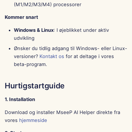
(M1/M2/M3/M4) processorer
12. juli 2024
Kommer snart
5. juli 2024
Windows & Linux
: I øjeblikket under aktiv
udvikling
28. juni 2024
Ønsker du tidlig adgang til Windows- eller Linux-
21. juni 2024
versioner?
Kontakt os
for at deltage i vores
beta-program.
12. november 2023
6. november 2023
Hurtigstartguide
30. oktober 2023
1. Installation
23. oktober 2023
Download og installer MseeP AI Helper direkte fra
vores
hjemmeside
16. oktober 2023