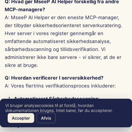
Q: Hvad gør MseeP AI Helper forskellig fra andre
MCP-managere?
A: MseeP AI Helper er den eneste MCP-manager,
der tilbyder sikkerhedsorienteret serverkuratering.
Hver server i vores register gennemgår en
omfattende automatiseret sikkerhedsanalyse,
sårbarhedsscanning og tillidsverifikation. Vi
administrerer ikke bare servere - vi sikrer, at de er
sikre at bruge.
Q: Hvordan verificerer I serversikkerhed?
A: Vores flertrins verifikationsproces inkluderer:
Automatiseret Sårbarhedsscanning
:
Vi bruger analysecookies til at forstå, hvordan
Afhængigheder og kodeanalyse
dokumentationen bruges. Intet kører, før du accepterer.
Statisk Kodeanalyse
: Sikkerheds bedste praksis
Accepter
Afvis
og potentielle trusler