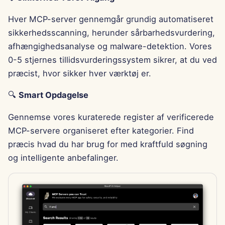
11. april 2025
Hver MCP-server gennemgår grundig automatiseret
4. april 2025
sikkerhedsscanning, herunder sårbarhedsvurdering,
afhængighedsanalyse og malware-detektion. Vores
28. marts 2025
0-5 stjernes tillidsvurderingssystem sikrer, at du ved
præcist, hvor sikker hver værktøj er.
21. marts 2025
🔍
Smart Opdagelse
14. marts 2025
Gennemse vores kuraterede register af verificerede
7. marts 2025
MCP-servere organiseret efter kategorier. Find
præcis hvad du har brug for med kraftfuld søgning
28. februar 2025
og intelligente anbefalinger.
21. februar 2025
14. februar 2025