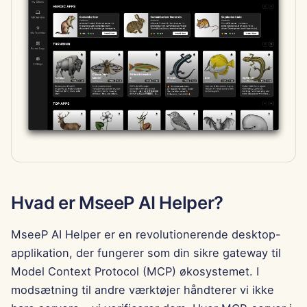
g
Português
Værktøjer
Dec 12th, 2025
Perplexity Integration
Tiếng Việt
Datasikkerhed
Dec 5th, 2025
Together AI Integration
简体中文
Nov 28th, 2025
Vertex AI Integration
繁體中文
Nov 21st, 2025
xAI Integration
Nov 14th, 2025
31. oktober 2025
Hvad er MseeP AI Helper?
5. september 2025
MseeP AI Helper er en revolutionerende desktop-
applikation, der fungerer som din sikre gateway til
29. august 2025
Model Context Protocol (MCP) økosystemet. I
modsætning til andre værktøjer håndterer vi ikke
22. august 2025