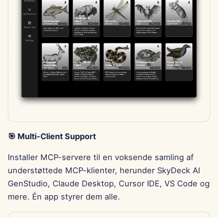
7. februar 2025
31. januar 2025
24. januar 2025
17. januar 2025
10. januar 2025
3. januar 2025
🎯 Multi-Client Support
27. december 2024
Installer MCP-servere til en voksende samling af
20. december 2024
understøttede MCP-klienter, herunder SkyDeck AI
GenStudio, Claude Desktop, Cursor IDE, VS Code og
13. december 2024
mere. Én app styrer dem alle.
6. december 2024