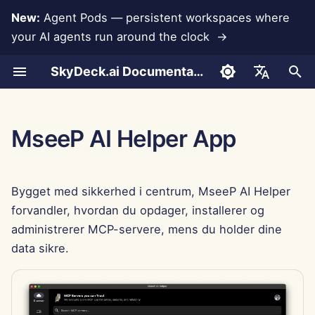
New:
Agent Pods — persistent workspaces where
your AI agents run around the clock →
S
SkyDeck.ai Documentation
t
Samtaler
Run AI Agents Around the
Admin & Ejer Værktøjer
Hvad er MseeP AI Helper?
LLMs og Databaser
Udvikl Dine Egen
Brugsbetingelser
Jan 30th, 2026
SkyDeck.ai
LLM Evaluering Rapport
Pair Programmer
Forebyggelse af Datatab
Opret Konto
Gratis Prøveperiode
Anthropic Integration
Rememberizer Integratio
JSON format for Værktøj
a
English
Clock
Værktøjer
Sikkerhedspraksis
r
Dokumentupload
Opsætningsguide
Hvad gør MseeP AI
App Integrationer
Privatlivspolitik
Jan 23rd, 2026
SkyDeck.ai LLM Klar
SQL Assistent
Opsæt Integrationer
Køb Kredit
Database Integration
Slack Integration
JSON Format for LLM
العربية
MseeP AI Helper App
Operate an Agent Together
speciel?
Bug Bounty Program
Dokumentation
Værktøjer
t
Dansk
Deling og Samarbejde
Fakturering
MCP Servers
Cookie Meddelelse
Jan 16th, 2026
Gennemgang af Juridisk
Opsæt Sikkerhed
Planer og Opgraderinger
Gemini Integration
s
Deploy Agents to Your
Understøttede platforme
Aftale
Eksempel: Tekstbaseret 
Deutsch
Bygget med sikkerhed i centrum, MseeP AI Helper
Whole Team
Generator
Slack Synkronisering
Jan 9th, 2026
Organiser Teams
Modelbrugspriser
Groq Integration
ø
Español
forvandler, hvordan du opdager, installerer og
Hurtigstartguide
Lær Mig Alt
g
administrerer MCP-servere, mens du holder dine
Français
JSON Format for Smarte
Offentlige Snapshot
Jan 2nd, 2026
Kurater Værktøjer
HuggingFace Integration
data sikre.
Værktøjer
n
Fejlfinding
Strategikonsulent
Italiano
Web Browsing
Dec 26th, 2025
Administrer Medlemmer
Mistral Integration
i
日本語
Ofte Stillede Spørgsmål
Billedgenerator
n
Pods
Dec 19th, 2025
OpenAI Integration
한국어