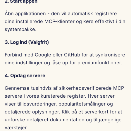
2. Start appen
18. september 2023
Åbn applikationen - den vil automatisk registrere
8. september 2023
dine installerede MCP-klienter og køre effektivt i din
systembakke.
3. Log ind (Valgfrit)
Forbind med Google eller GitHub for at synkronisere
dine indstillinger og låse op for premiumfunktioner.
4. Opdag servere
Gennemse tusindvis af sikkerhedsverificerede MCP-
servere i vores kuraterede register. Hver server
viser tillidsvurderinger, popularitetsmålinger og
detaljerede oplysninger. Klik på et serverkort for at
udforske detaljeret dokumentation og tilgængelige
værktøjer.