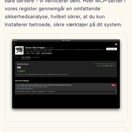
bare servere - vi verificerer dem. Hver MCP-server i
15. august 2025
vores register gennemgår en omfattende
sikkerhedsanalyse, hvilket sikrer, at du kun
8. august 2025
installerer betroede, sikre værktøjer på dit system.
1. august 2025
25. juli 2025
18. juli 2025
11. juli 2025
4. juli 2025
27. juni 2025
20. juni 2025