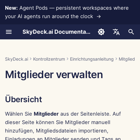
New:
Agent Pods — persistent workspaces where
your AI agents run around the clock →
S
SkyDeck.ai Documentation
u
Gespräche
Run AI Agents Around the
Integrationshilfe
Authentifizierung (SSO)
Neue Gruppe hinzufügen
Systemwerkzeuge
Kostenlose Testversion
LLMs und Datenbanken
Entwickeln Sie Ihre
Nutzungsbedingungen
Jan 30th, 2026
SkyDeck.ai
LLM-Evaluierungsbericht
Pair Programmer
Datenverlustprävention
Anthropic-Integration
Rememberizer-Integratio
JSON-Format für
c
English
Clock
eigenen Werkzeuge
Sicherheitspraktiken
Werkzeuge
h
Dokumenten-Upload
Gruppen entfernen
Tags zuweisen
Guthaben kaufen
App-Integrationen
Datenschutzrichtlinie
Jan 23rd, 2026
SkyDeck.ai LLM-bereite
SQL-Assistent
Datenbankintegration
Slack-Integration
العربية
SkyDeck.ai
Kontrollzentrum
Einrichtungsanleitung
Mitglieder
Operate an Agent Together
Bug-Bounty-Programm
Dokumentation
JSON-Format für LLM-
e
Dansk
Mitglieder verwalten
Werkzeuge
Teilen und Zusammenarbeit
Pläne und Upgrades
MCP Servers
Cookie-Hinweis
Jan 16th, 2026
Überprüfung von
Gemini Integration
w
Deploy Agents to Your
rechtlichen
Deutsch
Whole Team
Vereinbarungen
Beispiel: Textbasierten U
Slack-Synchronisierung
Preise für Modellnutzung
Jan 9th, 2026
Groq-Integration
i
Español
Generator
Übersicht
r
Français
Lehre mich alles
Öffentliche
Jan 2nd, 2026
HuggingFace-Integration
JSON-Format für
d
Schnappschüsse
Wählen Sie
Mitglieder
aus der Seitenleiste. Auf
Italiano
intelligente Werkzeuge
Strategieberater
Dec 26th, 2025
Mistral-Integration
dieser Seite können Sie Mitglieder manuell
i
日本語
Web-Browsing
hinzufügen, Mitgliedsdateien importieren,
n
Bildgenerator
Dec 19th, 2025
OpenAI-Integration
한국어
Einladungen an Mitglieder senden und Tags an