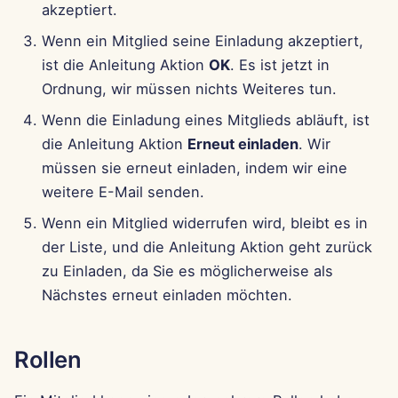
7. Feb 2025
akzeptiert.
Wenn ein Mitglied seine Einladung akzeptiert,
31. Jan 2025
ist die Anleitung Aktion
OK
. Es ist jetzt in
Ordnung, wir müssen nichts Weiteres tun.
24. Jan 2025
Wenn die Einladung eines Mitglieds abläuft, ist
17. Jan 2025
die Anleitung Aktion
Erneut einladen
. Wir
müssen sie erneut einladen, indem wir eine
10. Jan 2025
weitere E-Mail senden.
3. Jan 2025
Wenn ein Mitglied widerrufen wird, bleibt es in
der Liste, und die Anleitung Aktion geht zurück
27. Dez 2024
zu Einladen, da Sie es möglicherweise als
Nächstes erneut einladen möchten.
20. Dez 2024
13. Dez 2024
Rollen
6. Dez 2024