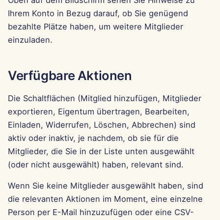
15. Aug 2025
Ihrem Konto in Bezug darauf, ob Sie genügend
bezahlte Plätze haben, um weitere Mitglieder
8. Aug 2025
einzuladen.
1. Aug 2025
Verfügbare Aktionen
25. Jul 2025
Die Schaltflächen (Mitglied hinzufügen, Mitglieder
18. Jul 2025
exportieren, Eigentum übertragen, Bearbeiten,
Einladen, Widerrufen, Löschen, Abbrechen) sind
11. Jul 2025
aktiv oder inaktiv, je nachdem, ob sie für die
Mitglieder, die Sie in der Liste unten ausgewählt
4. Jul 2025
(oder nicht ausgewählt) haben, relevant sind.
27. Jun 2025
Wenn Sie keine Mitglieder ausgewählt haben, sind
die relevanten Aktionen im Moment, eine einzelne
20. Jun 2025
Person per E-Mail hinzuzufügen oder eine CSV-