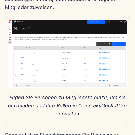
Pods
i
Mitglieder zuweisen.
Português
Dec 12th, 2025
Perplexity-Integration
t
Werkzeuge
Tiếng Việt
Dec 5th, 2025
Together AI-Integration
i
简体中文
Datensicherheit
a
Nov 28th, 2025
Vertex AI-Integration
繁體中文
l
Nov 21st, 2025
xAI Integration
i
Nov 14th, 2025
s
i
31. Okt 2025
e
Fügen Sie Personen zu Mitgliedern hinzu, um sie
5. Sep 2025
r
einzuladen und ihre Rollen in Ihrem SkyDeck AI zu
29. Aug 2025
t
verwalten
22. Aug 2025
Oben auf dem Bildschirm sehen Sie Hinweise zu