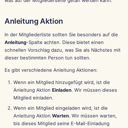
was auf der Mitgliederseite getan werden kann.
11. Apr 2025
4. Apr 2025
Anleitung Aktion
28. Mär 2025
In der Mitgliederliste sollten Sie besonders auf die
Anleitung
-Spalte achten. Diese bietet einen
21. Mär 2025
schnellen Vorschlag dazu, was Sie als Nächstes mit
dieser bestimmten Person tun sollten.
14. Mär 2025
Es gibt verschiedene Anleitung Aktionen:
7. Mär 2025
Wenn ein Mitglied hinzugefügt wird, ist die
28. Feb 2025
Anleitung Aktion
Einladen
. Wir müssen dieses
Mitglied einladen.
21. Feb 2025
Wenn ein Mitglied eingeladen wird, ist die
14. Feb 2025
Anleitung Aktion
Warten
. Wir müssen warten,
bis dieses Mitglied seine E-Mail-Einladung