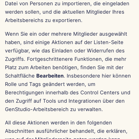
Datei von Personen zu importieren, die eingeladen
13. Jun 2025
werden sollen, und die aktuellen Mitglieder Ihres
Arbeitsbereichs zu exportieren.
6. Jun 2025
Wenn Sie ein oder mehrere Mitglieder ausgewählt
30. Mai 2025
haben, sind einige Aktionen auf der Listen-Seite
verfügbar, wie das Einladen oder Widerrufen des
May 23rd, 2025
Zugriffs. Fortgeschrittenere Funktionen, die mehr
16. Mai 2025
Platz zum Arbeiten benötigen, finden Sie mit der
Schaltfläche
Bearbeiten
. Insbesondere hier können
9. Mai 2025
Rolle und Tags geändert werden, um
Berechtigungen innerhalb des Control Centers und
2. Mai 2025
den Zugriff auf Tools und Integrationen über den
GenStudio-Arbeitsbereich zu verwalten.
25. Apr 2025
All diese Aktionen werden in den folgenden
18. Apr 2025
Abschnitten ausführlicher behandelt, die erklären,