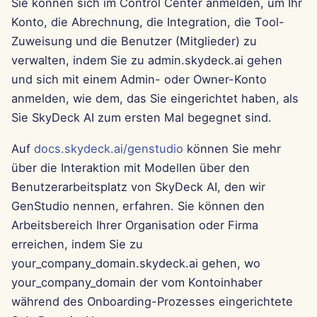
Sie können sich im Control Center anmelden, um Ihr
Pods
i
Português
Dec 12th, 2025
Perplexity-Integration
Konto, die Abrechnung, die Integration, die Tool-
t
Werkzeuge
Zuweisung und die Benutzer (Mitglieder) zu
Tiếng Việt
Dec 5th, 2025
Together AI-Integration
verwalten, indem Sie zu admin.skydeck.ai gehen
i
简体中文
Datensicherheit
und sich mit einem Admin- oder Owner-Konto
a
Nov 28th, 2025
Vertex AI-Integration
繁體中文
anmelden, wie dem, das Sie eingerichtet haben, als
l
Sie SkyDeck AI zum ersten Mal begegnet sind.
Nov 21st, 2025
xAI Integration
i
Auf
docs.skydeck.ai/genstudio
können Sie mehr
Nov 14th, 2025
s
über die Interaktion mit Modellen über den
Benutzerarbeitsplatz von SkyDeck AI, den wir
i
31. Okt 2025
GenStudio nennen, erfahren. Sie können den
e
Arbeitsbereich Ihrer Organisation oder Firma
5. Sep 2025
r
erreichen, indem Sie zu
your_company_domain.skydeck.ai gehen, wo
29. Aug 2025
t
your_company_domain der vom Kontoinhaber
22. Aug 2025
während des Onboarding-Prozesses eingerichtete