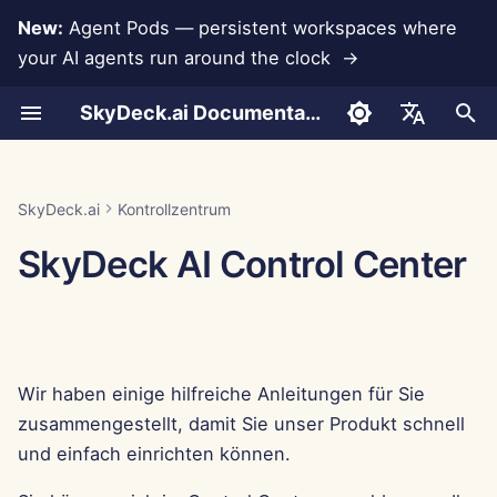
New:
Agent Pods — persistent workspaces where
your AI agents run around the clock →
S
SkyDeck.ai Documentation
u
Gespräche
Run AI Agents Around the
Konto einrichten
Kostenlose Testversion
LLMs und Datenbanken
Entwickeln Sie Ihre
Nutzungsbedingungen
Jan 30th, 2026
SkyDeck.ai
LLM-Evaluierungsbericht
Pair Programmer
Datenverlustprävention
Integrationshilfe
Authentifizierung (SSO)
Neue Gruppe hinzufügen
Systemwerkzeuge
Mitglieder hinzufügen
Anthropic-Integration
Rememberizer-Integratio
JSON-Format für
c
English
Clock
eigenen Werkzeuge
Sicherheitspraktiken
Werkzeuge
h
Dokumenten-Upload
Integrationen einrichten
Guthaben kaufen
App-Integrationen
Datenschutzrichtlinie
Jan 23rd, 2026
SkyDeck.ai LLM-bereite
SQL-Assistent
Gruppen entfernen
Tags zuweisen
Datei importieren
Datenbankintegration
Slack-Integration
العربية
SkyDeck.ai
Kontrollzentrum
Operate an Agent Together
Bug-Bounty-Programm
Dokumentation
JSON-Format für LLM-
e
Dansk
SkyDeck AI Control Center
Werkzeuge
Teilen und Zusammenarbeit
Sicherheit einrichten
Pläne und Upgrades
MCP Servers
Cookie-Hinweis
Jan 16th, 2026
Überprüfung von
Mitglieder einladen
Gemini Integration
w
Deploy Agents to Your
rechtlichen
Deutsch
Whole Team
Vereinbarungen
Beispiel: Textbasierten U
Slack-Synchronisierung
Teams organisieren
Preise für Modellnutzung
Jan 9th, 2026
Mitglieder bearbeiten
Groq-Integration
i
Español
Generator
r
Français
Lehre mich alles
Öffentliche
Werkzeuge kuratieren
Jan 2nd, 2026
HuggingFace-Integration
Wir haben einige hilfreiche Anleitungen für Sie
JSON-Format für
d
Schnappschüsse
Italiano
intelligente Werkzeuge
Strategieberater
Mitglieder verwalten
Dec 26th, 2025
Mistral-Integration
zusammengestellt, damit Sie unser Produkt schnell
i
日本語
Web-Browsing
und einfach einrichten können.
n
Bildgenerator
Dec 19th, 2025
OpenAI-Integration
한국어