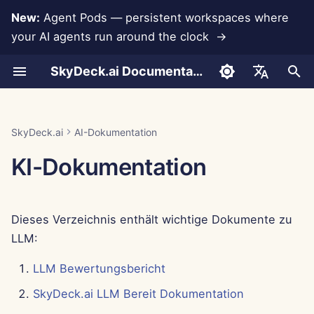
New:
Agent Pods — persistent workspaces where
your AI agents run around the clock →
S
SkyDeck.ai Documentation
u
Gespräche
Run AI Agents Around the
Admin- &
LLMs und Datenbanken
Entwickeln Sie Ihre
Nutzungsbedingungen
Jan 30th, 2026
SkyDeck.ai
Pair Programmer
Datenverlustprävention
Konto einrichten
Kostenlose Testversion
Anthropic-Integration
Rememberizer-Integratio
JSON-Format für
c
English
Clock
Eigentümerwerkzeuge
eigenen Werkzeuge
Sicherheitspraktiken
Werkzeuge
h
Dokumenten-Upload
App-Integrationen
Datenschutzrichtlinie
Jan 23rd, 2026
SQL-Assistent
Integrationen einrichten
Guthaben kaufen
Datenbankintegration
Slack-Integration
العربية
SkyDeck.ai
AI-Dokumentation
Operate an Agent Together
Einrichtungsanleitung
Bug-Bounty-Programm
JSON-Format für LLM-
e
Dansk
KI-Dokumentation
Werkzeuge
Teilen und Zusammenarbeit
MCP Servers
Cookie-Hinweis
Jan 16th, 2026
Überprüfung von
Sicherheit einrichten
Pläne und Upgrades
Gemini Integration
w
Deploy Agents to Your
Abrechnung
rechtlichen
Deutsch
Whole Team
Vereinbarungen
Beispiel: Textbasierten U
Slack-Synchronisierung
Jan 9th, 2026
Teams organisieren
Preise für Modellnutzung
Groq-Integration
i
Español
Generator
Dieses Verzeichnis enthält wichtige Dokumente zu
r
Français
Lehre mich alles
Öffentliche
Jan 2nd, 2026
Werkzeuge kuratieren
HuggingFace-Integration
LLM:
JSON-Format für
d
Schnappschüsse
Italiano
intelligente Werkzeuge
Strategieberater
Dec 26th, 2025
Mitglieder verwalten
Mistral-Integration
LLM Bewertungsbericht
i
日本語
Web-Browsing
SkyDeck.ai LLM Bereit Dokumentation
n
Bildgenerator
Dec 19th, 2025
OpenAI-Integration
한국어