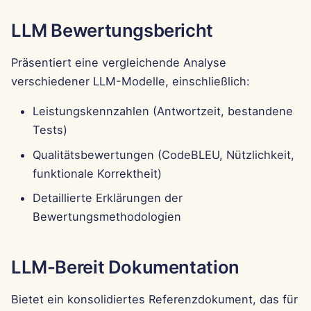
Pods
i
Português
Dec 12th, 2025
Perplexity-Integration
LLM Bewertungsbericht
t
Werkzeuge
Tiếng Việt
Dec 5th, 2025
Together AI-Integration
i
Präsentiert eine vergleichende Analyse
简体中文
Datensicherheit
verschiedener LLM-Modelle, einschließlich:
a
Nov 28th, 2025
Vertex AI-Integration
繁體中文
l
Leistungskennzahlen (Antwortzeit, bestandene
Nov 21st, 2025
xAI Integration
Tests)
i
Qualitätsbewertungen (CodeBLEU, Nützlichkeit,
Nov 14th, 2025
s
funktionale Korrektheit)
i
31. Okt 2025
Detaillierte Erklärungen der
e
Bewertungsmethodologien
5. Sep 2025
r
29. Aug 2025
t
LLM-Bereit Dokumentation
22. Aug 2025
Bietet ein konsolidiertes Referenzdokument, das für