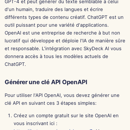
GPT-4 et peut générer du texte semblable à celui
Pods
i
Português
Dec 12th, 2025
d'un humain, traduire des langues et écrire
o
Outils
différents types de contenu créatif. ChatGPT est un
Tiếng Việt
Dec 5th, 2025
outil puissant pour une variété d'applications.
n
简体中文
Sécurité des données
OpenAI est une entreprise de recherche à but non
d
Nov 28th, 2025
繁體中文
lucratif qui développe et déploie l'IA de manière sûre
e
et responsable. L'intégration avec SkyDeck AI vous
Nov 21st, 2025
donnera accès à tous les modèles actuels de
l
ChatGPT.
Nov 14th, 2025
a
r
31 oct. 2025
Générer une clé API OpenAPI
e
5 sept. 2025
Pour utiliser l'API OpenAI, vous devez générer une
c
clé API en suivant ces 3 étapes simples:
29 août 2025
h
Créez un compte gratuit sur le site OpenAI en
e
22 août 2025
vous inscrivant ici :
r