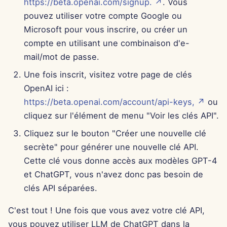
https://beta.openai.com/signup. ↗
. Vous
15 août 2025
pouvez utiliser votre compte Google ou
c
Microsoft pour vous inscrire, ou créer un
h
8 août 2025
compte en utilisant une combinaison d'e-
e
mail/mot de passe.
1er août 2025
Une fois inscrit, visitez votre page de clés
25 juil. 2025
OpenAI ici :
https://beta.openai.com/account/api-keys, ↗
ou
18 juil. 2025
cliquez sur l'élément de menu "Voir les clés API".
Cliquez sur le bouton "Créer une nouvelle clé
11 juil. 2025
secrète" pour générer une nouvelle clé API.
Cette clé vous donne accès aux modèles GPT-4
4 juil. 2025
et ChatGPT, vous n'avez donc pas besoin de
27 juin 2025
clés API séparées.
C'est tout ! Une fois que vous avez votre clé API,
20 juin 2025
vous pouvez utiliser LLM de ChatGPT dans la