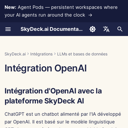
New:
Agent Pods — persistent workspaces where
your AI agents run around the clock →
I
SkyDeck.ai Documentation
n
Conversations
Run AI Agents Around the
Outils Admin & Propriétaire
Intégration d'OpenAI avec
Intégration Rememberizer
Développez vos propres
Conditions d'utilisation
Jan 30th, 2026
Pratiques de sécurité
Rapport d'évaluation LLM
Programmeur de paire
Prévention de la perte d
Configurer le compte
Essai gratuit
Format JSON pour les
i
English
Clock
la plateforme SkyDeck AI
outils
SkyDeck.ai
données
outils
t
Téléchargement de
Guide de configuration
Intégration Slack
Politique de confidentialité
Jan 23rd, 2026
Documentation prête pour
Assistant SQL
Configurer les
Acheter des crédits
العربية
SkyDeck.ai
Intégrations
LLMs et bases de données
documents
Operate an Agent Together
Programme de récompense
LLM de SkyDeck.ai
Générer une clé API
intégrations
Format JSON pour les
i
Dansk
Intégration OpenAI
de bugs
OpenAPI
outils LLM
Facturation
Avis sur les cookies
Jan 16th, 2026
Révision d'accord légal
Plans et mises à niveau
a
Partage et collaboration
Deploy Agents to Your
Configurer la sécurité
Deutsch
Whole Team
Ajouter la clé API au
Exemple : Générateur
Jan 9th, 2026
Apprends-moi n'importe
Prix d'utilisation des
l
Español
Centre de Contrôle
d'interface utilisateur ba
Synchronisation Slack
quoi
Organiser les équipes
modèles
Intégration d'OpenAI avec la
i
SkyDeck AI
sur du texte
Français
Jan 2nd, 2026
plateforme SkyDeck AI
s
Instantanés publics
Consultant stratégique
Curater des outils
Italiano
Format JSON pour les
Dec 26th, 2025
a
ChatGPT est un chatbot alimenté par l'IA développé
日本語
outils intelligents
Navigation Web
Générateur d'images
Gérer les membres
par OpenAI. Il est basé sur le modèle linguistique
t
Dec 19th, 2025
한국어