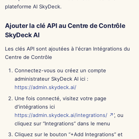
13 juin 2025
plateforme AI SkyDeck.
6 juin 2025
Ajouter la clé API au Centre de Contrôle
SkyDeck AI
30 mai 2025
Les clés API sont ajoutées à l'écran Intégrations du
23 mai 2025
Centre de Contrôle
16 mai 2025
Connectez-vous ou créez un compte
administrateur SkyDeck AI ici :
9 mai 2025
https://admin.skydeck.ai/
2 mai 2025
Une fois connecté, visitez votre page
d'intégrations ici
25 avr. 2025
https://admin.skydeck.ai/integrations/ ↗
’, ou
cliquez sur “Integrations” dans le menu
18 avr. 2025
Cliquez sur le bouton “+Add Integrations” et