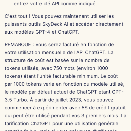
11 avr. 2025
entrez votre clé API comme indiqué.
C'est tout ! Vous pouvez maintenant utiliser les
4 avr. 2025
puissants outils SkyDeck AI et accéder directement
28 mars 2025
aux modèles GPT-4 et ChatGPT.
REMARQUE : Vous serez facturé en fonction de
21 mars 2025
votre utilisation mensuelle de l'API ChatGPT. La
14 mars 2025
structure de coût est basée sur le nombre de
tokens utilisés, avec 750 mots (environ 1000
7 mars 2025
tokens) étant l'unité facturable minimum. Le coût
par 1000 tokens varie en fonction du modèle utilisé,
28 févr. 2025
le modèle par défaut actuel de ChatGPT étant GPT-
3.5 Turbo. À partir de juillet 2023, vous pouvez
21 févr. 2025
commencer à expérimenter avec 5$ de crédit gratuit
qui peut être utilisé pendant vos 3 premiers mois. La
14 févr. 2025
tarification ChatGPT pour une utilisation générale