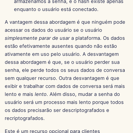
armazenamos a senha, e o hash existe apenas
13 de Junho de 2025
enquanto o usuário está conectado.
6 de Junho de 2025
A vantagem dessa abordagem é que ninguém pode
acessar os dados do usuário se o usuário
30 de Maio de 2025
simplesmente parar de usar
a plataforma. Os dados
estão efetivamente ausentes quando não estão
23 de Maio de 2025
ativamente em uso pelo usuário. A desvantagem
dessa abordagem é que, se o usuário perder sua
16 de Maio de 2025
senha, ele perde todos os seus dados de conversa
9 de Maio de 2025
sem qualquer recurso. Outra desvantagem é que
exibir e trabalhar com dados de conversa será mais
2 de Maio de 2025
lento e mais
lento
. Além disso, mudar a senha do
usuário será um processo mais lento porque todos
25 de Abril de 2025
os dados precisarão ser descriptografados e
recriptografados.
18 de Abril de 2025
Este é um recurso opcional para clientes