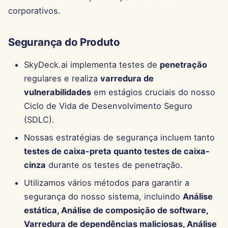
11 de Abril de 2025
corporativos.
4 de Abril de 2025
Segurança do Produto
28 de Março de 2025
SkyDeck.ai implementa testes de
penetração
regulares e realiza
varredura de
21 de Março de 2025
vulnerabilidades
em estágios cruciais do nosso
14 de Março de 2025
Ciclo de Vida de Desenvolvimento Seguro
(SDLC).
7 de Março de 2025
Nossas estratégias de segurança incluem tanto
testes de caixa-preta quanto testes de caixa-
28 de Fevereiro de 2025
cinza
durante os testes de penetração.
21 de Fevereiro de 2025
Utilizamos vários métodos para garantir a
segurança do nosso sistema, incluindo
Análise
14 de Fevereiro de 2025
estática, Análise de composição de software,
Varredura de dependências maliciosas, Análise