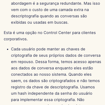
abordagem é a segurança redundante. Mas isso
15 de Agosto de 2025
vem com o custo de uma camada extra na
descriptografia quando as conversas são
8 de Agosto de 2025
exibidas ou usadas em buscas.
1 de Agosto de 2025
Esta é uma opção no Control Center para clientes
corporativos.
25 de Julho de 2025
Cada usuário pode manter as chaves de
18 de Julho de 2025
criptografia de seus próprios dados de conversa
em repouso. Dessa forma, temos acesso apenas
11 de Julho de 2025
aos dados de conversa enquanto eles estão
conectados ao nosso sistema. Quando eles
4 de Julho de 2025
saem, os dados são criptografados e não temos
27 de Junho de 2025
registro da chave de descriptografia. Usamos
um hash independente da senha do usuário
20 de Junho de 2025
para implementar essa criptografia. Não