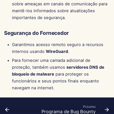
sobre ameaças em canais de comunicação para
27 de Setembro de 2024
mantê-los informados sobre atualizações
importantes de segurança.
20 de Setembro de 2024
Segurança do Fornecedor
13 de Setembro de 2024
Garantimos acesso remoto seguro a recursos
6 de Setembro de 2024
internos usando
WireGuard
.
23 de Agosto de 2024
Para fornecer uma camada adicional de
proteção, também usamos
servidores DNS de
16 de Agosto de 2024
bloqueio de malware
para proteger os
funcionários e seus pontos finais enquanto
9 de Agosto de 2024
navegam na internet.
2 de Agosto de 2024
Próximo
26 de Julho de 2024
Programa de Bug Bounty