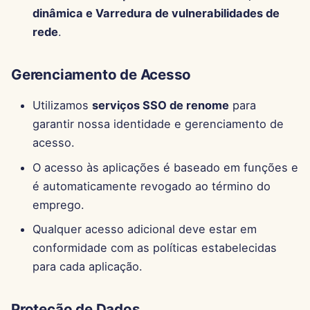
7 de Fevereiro de 2025
dinâmica e Varredura de vulnerabilidades de
rede
.
31 de Janeiro de 2025
24 de Janeiro de 2025
Gerenciamento de Acesso
17 de Janeiro de 2025
Utilizamos
serviços SSO de renome
para
garantir nossa identidade e gerenciamento de
10 de Janeiro de 2025
acesso.
O acesso às aplicações é baseado em funções e
3 de Janeiro de 2025
é automaticamente revogado ao término do
emprego.
27 de Dezembro de 2024
Qualquer acesso adicional deve estar em
20 de Dezembro de 2024
conformidade com as políticas estabelecidas
para cada aplicação.
13 de Dezembro de 2024
Proteção de Dados
6 de Dezembro de 2024