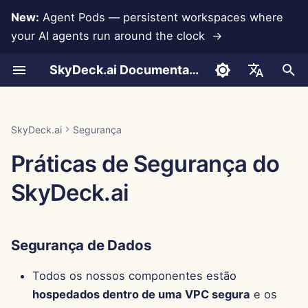
New:
Agent Pods — persistent workspaces where
your AI agents run around the clock →
I
SkyDeck.ai Documentation
n
Conversas
Run AI Agents Around the
Ferramentas de Admin e
LLMs e Bancos de
Desenvolva Suas
Termos de Uso
Jan 30th, 2026
Segurança de Dados
Relatório de Avaliação de
Programador em Par
Prevenção de Perda de
Configurar Conta
Teste Gratuito
Integração com Anthropi
Integração com
Formato JSON para
i
English
Clock
Proprietário
Dados
Próprias Ferramentas
LLM
Dados
Rememberizer
Ferramentas
c
Upload de Documentos
Política de Privacidade
Jan 23rd, 2026
Segurança Aprimorada das
Assistente SQL
Configurar Integrações
Comprar Crédito
Integração com Banco d
العربية
SkyDeck.ai
Segurança
Operate an Agent Together
Guia de Configuração
Integrações de
Conversas
Documentação Pronta para
Dados
Integração com Slack
Formato JSON para
i
Dansk
Práticas de Segurança do
Aplicativos
LLM do SkyDeck.ai
Ferramentas LLM
Compartilhamento e
Aviso de Cookies
Jan 16th, 2026
Revisão de Acordo Legal
Configurar Segurança
Planos e Atualizações
a
Colaboração
Deploy Agents to Your
Cobrança
Segurança do Produto
Gemini Integration
Deutsch
SkyDeck.ai
Whole Team
MCP Servers
Exemplo: Gerador de UI
Jan 9th, 2026
Me Ensine Qualquer
Organizar Equipes
Preços de Uso do Model
l
Español
Baseado em Texto
Sincronização com Slack
Gerenciamento de Acesso
Coisa
Integração com Groq
i
Français
Jan 2nd, 2026
Selecionar Ferramentas
Segurança de Dados
Formato JSON para
z
Instantâneas Públicas
Proteção de Dados
Consultor de Estratégia
Integração com
Italiano
Ferramentas Inteligentes
HuggingFace
Dec 26th, 2025
Gerenciar Membros
a
Todos os nossos componentes estão
日本語
Navegação na Web
Educação em Segurança
Gerador de Imagens
n
hospedados dentro de uma VPC segura
e os
Integração com Mistral
Dec 19th, 2025
한국어