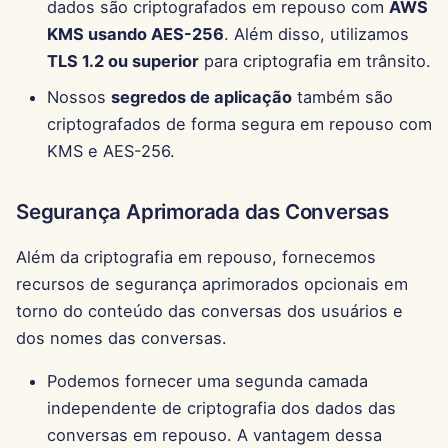
Pods
Segurança do Fornecedor
dados são criptografados em repouso com
AWS
d
Português
Integração com OpenAI
Dec 12th, 2025
KMS usando AES-256
. Além disso, utilizamos
o
Ferramentas
TLS 1.2 ou superior
para criptografia em trânsito.
Tiếng Việt
Integração com Perplexi
Dec 5th, 2025
a
Nossos
segredos de aplicação
também são
简体中文
Segurança de Dados
criptografados de forma segura em repouso com
p
Integração com Togethe
Nov 28th, 2025
繁體中文
KMS e AES-256.
AI
e
Nov 21st, 2025
s
Integração com Vertex A
Segurança Aprimorada das Conversas
Nov 14th, 2025
q
xAI Integration
Além da criptografia em repouso, fornecemos
u
31 de Outubro de 2025
recursos de segurança aprimorados opcionais em
i
torno do conteúdo das conversas dos usuários e
5 de Setembro de 2025
dos nomes das conversas.
s
29 de Agosto de 2025
a
Podemos fornecer uma segunda camada
independente de criptografia dos dados das
22 de Agosto de 2025
conversas em repouso. A vantagem dessa