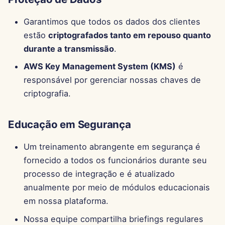
Garantimos que todos os dados dos clientes
29 de Novembro de 2024
estão
criptografados tanto em repouso quanto
22 de Novembro de 2024
durante a transmissão
.
AWS Key Management System (KMS)
é
15 de Novembro de 2024
responsável por gerenciar nossas chaves de
criptografia.
8 de Novembro de 2024
1 de Novembro de 2024
Educação em Segurança
25 de Outubro de 2024
Um treinamento abrangente em segurança é
fornecido a todos os funcionários durante seu
18 de Outubro de 2024
processo de integração e é atualizado
anualmente por meio de módulos educacionais
11 de Outubro de 2024
em nossa plataforma.
Nossa equipe compartilha briefings regulares
4 de Outubro de 2024