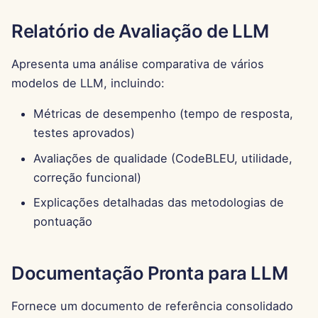
Pods
d
Português
Integração com OpenAI
Dec 12th, 2025
Relatório de Avaliação de LLM
o
Ferramentas
Tiếng Việt
Integração com Perplexi
Dec 5th, 2025
a
Apresenta uma análise comparativa de vários
简体中文
Segurança de Dados
modelos de LLM, incluindo:
p
Integração com Togethe
Nov 28th, 2025
繁體中文
AI
e
Métricas de desempenho (tempo de resposta,
Nov 21st, 2025
testes aprovados)
s
Integração com Vertex A
Avaliações de qualidade (CodeBLEU, utilidade,
Nov 14th, 2025
q
correção funcional)
xAI Integration
u
31 de Outubro de 2025
Explicações detalhadas das metodologias de
i
pontuação
5 de Setembro de 2025
s
29 de Agosto de 2025
a
Documentação Pronta para LLM
22 de Agosto de 2025
Fornece um documento de referência consolidado