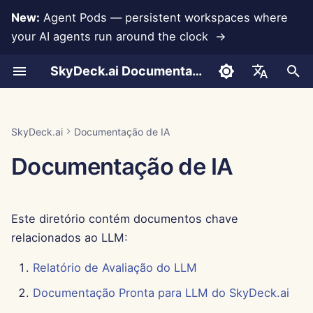
New:
Agent Pods — persistent workspaces where
your AI agents run around the clock →
I
SkyDeck.ai Documentation
n
Conversas
Run AI Agents Around the
Ferramentas de Admin e
LLMs e Bancos de
Desenvolva Suas
Termos de Uso
Jan 30th, 2026
Práticas de Segurança do
Programador em Par
Prevenção de Perda de
Configurar Conta
Teste Gratuito
Integração com Anthropi
Integração com
Formato JSON para
i
English
Clock
Proprietário
Dados
Próprias Ferramentas
SkyDeck.ai
Dados
Rememberizer
Ferramentas
c
Upload de Documentos
Política de Privacidade
Jan 23rd, 2026
Assistente SQL
Configurar Integrações
Comprar Crédito
Integração com Banco d
العربية
SkyDeck.ai
Documentação de IA
Operate an Agent Together
Guia de Configuração
Integrações de
Programa de Bug Bounty
Dados
Integração com Slack
Formato JSON para
i
Dansk
Documentação de IA
Aplicativos
Ferramentas LLM
Compartilhamento e
Aviso de Cookies
Jan 16th, 2026
Revisão de Acordo Legal
Configurar Segurança
Planos e Atualizações
a
Colaboração
Deploy Agents to Your
Cobrança
Gemini Integration
Deutsch
Whole Team
MCP Servers
Exemplo: Gerador de UI
Jan 9th, 2026
Me Ensine Qualquer
Organizar Equipes
Preços de Uso do Model
l
Español
Baseado em Texto
Sincronização com Slack
Coisa
Integração com Groq
Este diretório contém documentos chave
i
Français
Jan 2nd, 2026
Selecionar Ferramentas
relacionados ao LLM:
Formato JSON para
z
Instantâneas Públicas
Consultor de Estratégia
Integração com
Italiano
Ferramentas Inteligentes
HuggingFace
Dec 26th, 2025
Gerenciar Membros
Relatório de Avaliação do LLM
a
日本語
Navegação na Web
Gerador de Imagens
Documentação Pronta para LLM do SkyDeck.ai
n
Integração com Mistral
Dec 19th, 2025
한국어