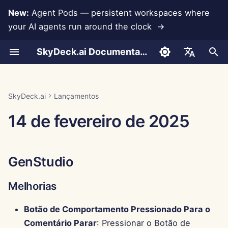
New:
Agent Pods — persistent workspaces where
your AI agents run around the clock →
I
SkyDeck.ai Documentation
n
Conversas
Run AI Agents Around the
Ferramentas de Admin e
LLMs e Bancos de
Desenvolva Suas
Termos de Uso
GenStudio
Práticas de Segurança do
Relatório de Avaliação de
Programador em Par
Prevenção de Perda de
Configurar Conta
Teste Gratuito
Integração com Anthropi
Integração com
Formato JSON para
i
English
Clock
Proprietário
Dados
Próprias Ferramentas
SkyDeck.ai
LLM
Dados
Rememberizer
Ferramentas
c
Upload de Documentos
Política de Privacidade
Melhorias
Assistente SQL
Configurar Integrações
Comprar Crédito
Integração com Banco d
العربية
SkyDeck.ai
Lançamentos
Operate an Agent Together
Guia de Configuração
Integrações de
Programa de Bug Bounty
Documentação Pronta para
Dados
Integração com Slack
Formato JSON para
i
Dansk
14 de fevereiro de 2025
Aplicativos
LLM do SkyDeck.ai
Ferramentas LLM
Compartilhamento e
Aviso de Cookies
Novas Funcionalidades
Revisão de Acordo Legal
Configurar Segurança
Planos e Atualizações
a
Colaboração
Deploy Agents to Your
Cobrança
Gemini Integration
Deutsch
Whole Team
MCP Servers
Exemplo: Gerador de UI
Correções de Bugs
Me Ensine Qualquer
Organizar Equipes
Preços de Uso do Model
l
Español
Baseado em Texto
Sincronização com Slack
Coisa
Integração com Groq
GenStudio
i
Français
Centro de Controle
Selecionar Ferramentas
Formato JSON para
z
Instantâneas Públicas
Consultor de Estratégia
Integração com
Melhorias
Italiano
Ferramentas Inteligentes
HuggingFace
Novas Funcionalidades
Gerenciar Membros
a
日本語
Navegação na Web
Gerador de Imagens
Botão de Comportamento Pressionado Para o
n
Integração com Mistral
Melhorias
Comentário Parar
: Pressionar o Botão de
한국어