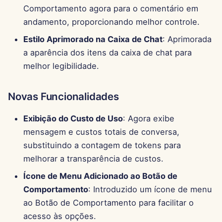
Pods
d
Comportamento agora para o comentário em
Português
Integração com OpenAI
Correções de Bugs
andamento, proporcionando melhor controle.
o
Ferramentas
Tiếng Việt
Estilo Aprimorado na Caixa de Chat
: Aprimorada
Integração com Perplexi
a
简体中文
Segurança de Dados
a aparência dos itens da caixa de chat para
p
Integração com Togethe
melhor legibilidade.
繁體中文
AI
e
Novas Funcionalidades
s
Integração com Vertex A
q
Exibição do Custo de Uso
: Agora exibe
xAI Integration
mensagem e custos totais de conversa,
u
substituindo a contagem de tokens para
i
melhorar a transparência de custos.
s
Ícone de Menu Adicionado ao Botão de
a
Comportamento
: Introduzido um ícone de menu
ao Botão de Comportamento para facilitar o
acesso às opções.