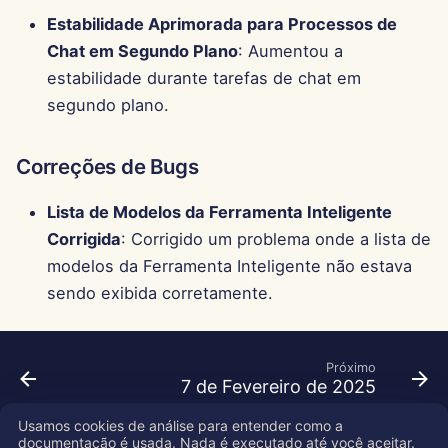
Estabilidade Aprimorada para Processos de
Chat em Segundo Plano
: Aumentou a
estabilidade durante tarefas de chat em
segundo plano.
Correções de Bugs
Lista de Modelos da Ferramenta Inteligente
Corrigida
: Corrigido um problema onde a lista de
modelos da Ferramenta Inteligente não estava
sendo exibida corretamente.
Próximo
7 de Fevereiro de 2025
Usamos cookies de análise para entender como a
documentação é usada. Nada é executado até você aceitar.
Copyright © 2026 SkyDeck AI Inc.