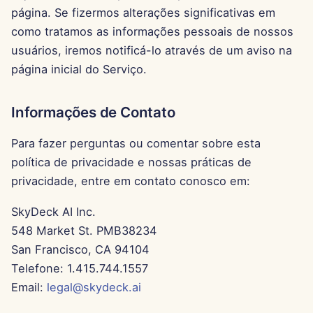
página. Se fizermos alterações significativas em
12 de Julho de 2024
como tratamos as informações pessoais de nossos
usuários, iremos notificá-lo através de um aviso na
5 de Julho de 2024
página inicial do Serviço.
28 de Junho de 2024
Informações de Contato
21 de Junho de 2024
Para fazer perguntas ou comentar sobre esta
12 de Novembro de 2023
política de privacidade e nossas práticas de
privacidade, entre em contato conosco em:
6 de Novembro de 2023
SkyDeck AI Inc.
30 de Outubro de 2023
548 Market St. PMB38234
San Francisco, CA 94104
23 de Outubro de 2023
Telefone: 1.415.744.1557
Email:
legal@skydeck.ai
16 de Outubro de 2023