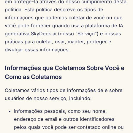
Seus Direitos
em protegê-la através do nosso cumprimento desta
Pods
d
Português
Integração com OpenAI
Dec 12th, 2025
política. Esta política descreve os tipos de
o
Segurança de Dados
Ferramentas
informações que podemos coletar de você ou que
Tiếng Việt
Integração com Perplexi
Dec 5th, 2025
você pode fornecer quando usa a plataforma de IA
a
简体中文
Alterações à Nossa
Segurança de Dados
generativa SkyDeck.ai (nosso "Serviço") e nossas
p
Política de Privacidade
Integração com Togethe
Nov 28th, 2025
繁體中文
práticas para coletar, usar, manter, proteger e
AI
e
divulgar essas informações.
Informações de Contato
Nov 21st, 2025
s
Integração com Vertex A
Informações que Coletamos Sobre Você e
Nov 14th, 2025
q
xAI Integration
Como as Coletamos
u
31 de Outubro de 2025
Coletamos vários tipos de informações de e sobre
i
5 de Setembro de 2025
usuários de nosso serviço, incluindo:
s
Informações pessoais, como seu nome,
29 de Agosto de 2025
a
endereço de email e outros identificadores
22 de Agosto de 2025
pelos quais você pode ser contatado online ou