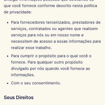
7 de Fevereiro de 2025
que você fornece conforme descrito nesta política
de privacidade:
31 de Janeiro de 2025
Para fornecedores terceirizados, prestadores de
24 de Janeiro de 2025
serviços, contratados ou agentes que realizem
serviços para nós ou em nosso nome e
17 de Janeiro de 2025
necessitem de acesso a essas informações para
10 de Janeiro de 2025
realizar esse trabalho.
Para cumprir o propósito para o qual você o
3 de Janeiro de 2025
fornece. Para qualquer outro propósito
divulgado por nós quando você fornece as
27 de Dezembro de 2024
informações.
20 de Dezembro de 2024
Com o seu consentimento.
13 de Dezembro de 2024
Seus Direitos
6 de Dezembro de 2024