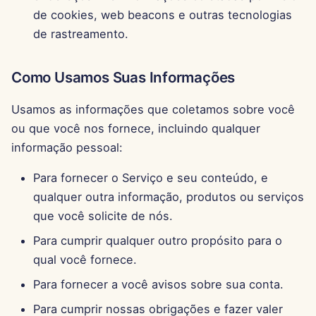
13 de Junho de 2025
de cookies, web beacons e outras tecnologias
de rastreamento.
6 de Junho de 2025
Como Usamos Suas Informações
30 de Maio de 2025
Usamos as informações que coletamos sobre você
23 de Maio de 2025
ou que você nos fornece, incluindo qualquer
informação pessoal:
16 de Maio de 2025
Para fornecer o Serviço e seu conteúdo, e
9 de Maio de 2025
qualquer outra informação, produtos ou serviços
que você solicite de nós.
2 de Maio de 2025
Para cumprir qualquer outro propósito para o
25 de Abril de 2025
qual você fornece.
Para fornecer a você avisos sobre sua conta.
18 de Abril de 2025
Para cumprir nossas obrigações e fazer valer