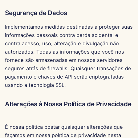
27 de Setembro de 2024
Segurança de Dados
Implementamos medidas destinadas a proteger suas
20 de Setembro de 2024
informações pessoais contra perda acidental e
13 de Setembro de 2024
contra acesso, uso, alteração e divulgação não
autorizados. Todas as informações que você nos
6 de Setembro de 2024
fornece são armazenadas em nossos servidores
seguros atrás de firewalls. Quaisquer transações de
23 de Agosto de 2024
pagamento e chaves de API serão criptografadas
usando a tecnologia SSL.
16 de Agosto de 2024
9 de Agosto de 2024
Alterações à Nossa Política de Privacidade
2 de Agosto de 2024
É nossa política postar quaisquer alterações que
26 de Julho de 2024
façamos em nossa política de privacidade nesta