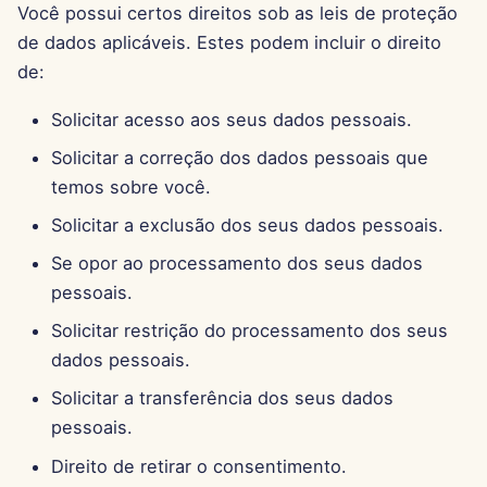
Você possui certos direitos sob as leis de proteção
de dados aplicáveis. Estes podem incluir o direito
29 de Novembro de 2024
de:
22 de Novembro de 2024
Solicitar acesso aos seus dados pessoais.
15 de Novembro de 2024
Solicitar a correção dos dados pessoais que
temos sobre você.
8 de Novembro de 2024
Solicitar a exclusão dos seus dados pessoais.
1 de Novembro de 2024
Se opor ao processamento dos seus dados
pessoais.
25 de Outubro de 2024
Solicitar restrição do processamento dos seus
dados pessoais.
18 de Outubro de 2024
Solicitar a transferência dos seus dados
11 de Outubro de 2024
pessoais.
Direito de retirar o consentimento.
4 de Outubro de 2024