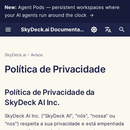
New:
Agent Pods — persistent workspaces where
your AI agents run around the clock →
I
SkyDeck.ai Documentation
n
Conversas
Run AI Agents Around the
Ferramentas de Admin e
LLMs e Bancos de
Desenvolva Suas
Política de Privacidade da
Jan 30th, 2026
Práticas de Segurança do
Relatório de Avaliação de
Programador em Par
Prevenção de Perda de
Configurar Conta
Teste Gratuito
Integração com Anthropi
Integração com
Formato JSON para
i
English
Clock
Proprietário
Dados
Próprias Ferramentas
SkyDeck AI Inc.
SkyDeck.ai
LLM
Dados
Rememberizer
Ferramentas
c
Upload de Documentos
Jan 23rd, 2026
Assistente SQL
Configurar Integrações
Comprar Crédito
Integração com Banco d
العربية
SkyDeck.ai
Avisos
Operate an Agent Together
Guia de Configuração
Integrações de
Programa de Bug Bounty
Documentação Pronta para
Informações que
Dados
Integração com Slack
Formato JSON para
i
Dansk
Política de Privacidade
Aplicativos
LLM do SkyDeck.ai
Coletamos Sobre Você e
Ferramentas LLM
Compartilhamento e
Jan 16th, 2026
Revisão de Acordo Legal
Configurar Segurança
Planos e Atualizações
a
Como as Coletamos
Colaboração
Deploy Agents to Your
Cobrança
Gemini Integration
Deutsch
Whole Team
MCP Servers
Exemplo: Gerador de UI
Jan 9th, 2026
Me Ensine Qualquer
Organizar Equipes
Preços de Uso do Model
l
Español
Como Usamos Suas
Baseado em Texto
Sincronização com Slack
Coisa
Integração com Groq
Política de Privacidade da
i
Informações
Français
Jan 2nd, 2026
Selecionar Ferramentas
SkyDeck AI Inc.
Formato JSON para
z
Instantâneas Públicas
Consultor de Estratégia
Integração com
Italiano
Divulgação de Suas
Ferramentas Inteligentes
HuggingFace
Dec 26th, 2025
Gerenciar Membros
a
SkyDeck AI Inc. ("SkyDeck AI", "nós", "nossa" ou
日本語
Informações
Navegação na Web
Gerador de Imagens
"nos") respeita a sua privacidade e está empenhada
n
Integração com Mistral
Dec 19th, 2025
한국어