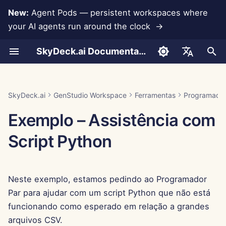
New:
Agent Pods — persistent workspaces where
your AI agents run around the clock →
I
SkyDeck.ai Documentation
n
Como Usar
Como Usar
Como Usar
Como Usar
Como Usar
Prevenção de Perda de
Run AI Agents Around the
Ferramentas de Admin e
LLMs e Bancos de
Desenvolva Suas
Termos de Uso
Jan 30th, 2026
Práticas de Segurança do
Relatório de Avaliação de
Configurar Conta
Teste Gratuito
Integração com Anthropi
Integração com
Formato JSON para
i
English
Dados
Clock
Proprietário
Dados
Próprias Ferramentas
SkyDeck.ai
LLM
Rememberizer
Ferramentas
c
Exemplo – Depuração de
Exemplo – Cláusula de
Exemplo – Introdução à
Exemplo – Retenção de
Exemplo – País das
Política de Privacidade
Jan 23rd, 2026
Configurar Integrações
Comprar Crédito
Integração com Banco d
العربية
SkyDeck.ai
GenStudio Workspace
Ferramentas
Programador
Consulta
NDA
Programação
Funcionários
Maravilhas de Inverno
Operate an Agent Together
Guia de Configuração
Integrações de
Programa de Bug Bounty
Documentação Pronta para
Dados
Integração com Slack
Formato JSON para
i
Dansk
Exemplo – Assistência com
Aplicativos
LLM do SkyDeck.ai
Ferramentas LLM
Aviso de Cookies
Jan 16th, 2026
Configurar Segurança
Planos e Atualizações
a
Deploy Agents to Your
Cobrança
Gemini Integration
Deutsch
Script Python
Whole Team
MCP Servers
Exemplo: Gerador de UI
Jan 9th, 2026
Organizar Equipes
Preços de Uso do Model
l
Español
Baseado em Texto
Integração com Groq
i
Français
Jan 2nd, 2026
Selecionar Ferramentas
Neste exemplo, estamos pedindo ao Programador
Formato JSON para
z
Integração com
Italiano
Ferramentas Inteligentes
HuggingFace
Dec 26th, 2025
Gerenciar Membros
Par para ajudar com um script Python que não está
a
日本語
funcionando como esperado em relação a grandes
n
Integração com Mistral
Dec 19th, 2025
arquivos CSV.
한국어