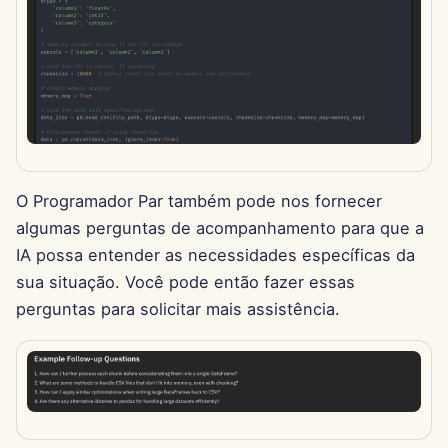
13 de Junho de 2025
6 de Junho de 2025
30 de Maio de 2025
23 de Maio de 2025
O Programador Par também pode nos fornecer
16 de Maio de 2025
algumas perguntas de acompanhamento para que a
IA possa entender as necessidades específicas da
9 de Maio de 2025
sua situação. Você pode então fazer essas
perguntas para solicitar mais assistência.
2 de Maio de 2025
25 de Abril de 2025
18 de Abril de 2025