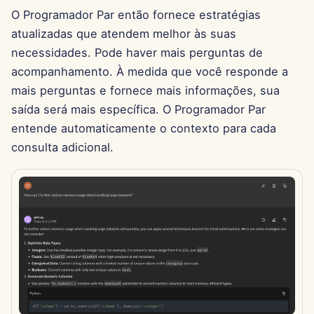
11 de Abril de 2025
O Programador Par então fornece estratégias
atualizadas que atendem melhor às suas
4 de Abril de 2025
necessidades. Pode haver mais perguntas de
acompanhamento. À medida que você responde a
28 de Março de 2025
mais perguntas e fornece mais informações, sua
saída será mais específica. O Programador Par
21 de Março de 2025
entende automaticamente o contexto para cada
14 de Março de 2025
consulta adicional.
7 de Março de 2025
28 de Fevereiro de 2025
21 de Fevereiro de 2025
14 de Fevereiro de 2025