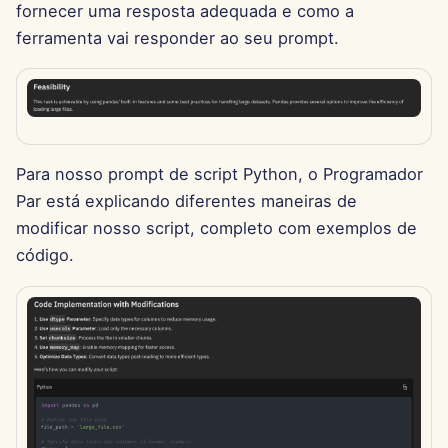
fornecer uma resposta adequada e como a
15 de Agosto de 2025
ferramenta vai responder ao seu prompt.
8 de Agosto de 2025
1 de Agosto de 2025
25 de Julho de 2025
Para nosso prompt de script Python, o Programador
Par está explicando diferentes maneiras de
18 de Julho de 2025
modificar nosso script, completo com exemplos de
código.
11 de Julho de 2025
4 de Julho de 2025
27 de Junho de 2025
20 de Junho de 2025