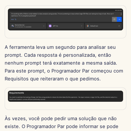
d
Português
Integração com OpenAI
Dec 12th, 2025
o
Tiếng Việt
Integração com Perplexi
Dec 5th, 2025
a
简体中文
p
Integração com Togethe
Nov 28th, 2025
繁體中文
AI
e
A ferramenta leva um segundo para analisar seu
Nov 21st, 2025
prompt. Cada resposta é personalizada, então
s
Integração com Vertex A
nenhum prompt terá exatamente a mesma saída.
Nov 14th, 2025
q
Para este prompt, o Programador Par começou com
xAI Integration
u
Requisitos que reiteraram o que pedimos.
31 de Outubro de 2025
i
5 de Setembro de 2025
s
29 de Agosto de 2025
a
Às vezes, você pode pedir uma solução que não
22 de Agosto de 2025
existe. O Programador Par pode informar se pode