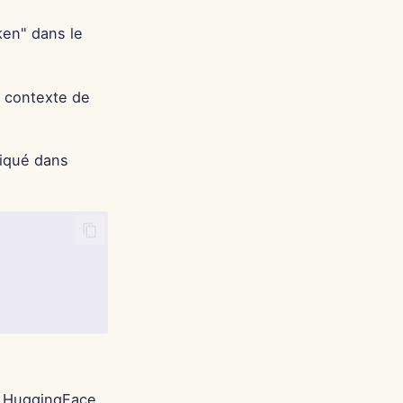
Português
ken" dans le
Tiếng Việt
简体中文
e contexte de
繁體中文
diqué dans
le HuggingFace