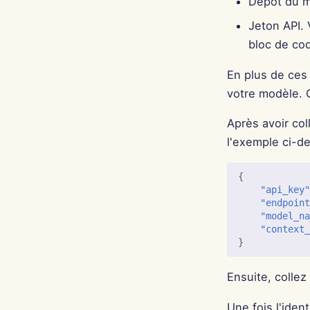
Dépôt du 
Jeton API. 
bloc de co
En plus de ces
votre modèle. C
Après avoir co
l'exemple ci-d
{
"api_key
"endpoin
"model_n
"context
}
Ensuite, collez
Une fois l'iden