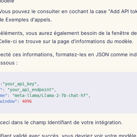
modèle
Vous pouvez le consulter en cochant la case "Add API to
de Exemples d'appels.
 éléments, vous aurez également besoin de la fenêtre d
elle-ci se trouve sur la page d'informations du modèle.
llecté ces informations, formatez-les en JSON comme in
essous :
"
:
"your_api_key"
,
t"
:
"your_api_endpoint"
,
ame"
:
"meta-llama/Llama-2-7b-chat-hf"
,
_window"
:
4096
 ceci dans le champ Identifiant de votre intégration.
tifiant validé avec succès, vous devriez voir votre modè