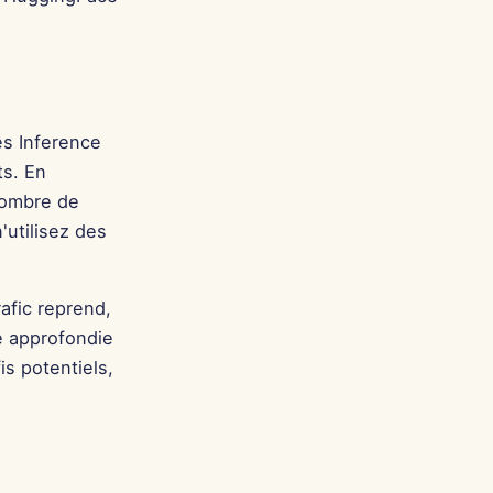
es Inference
ts. En
nombre de
'utilisez des
afic reprend,
e approfondie
s potentiels,