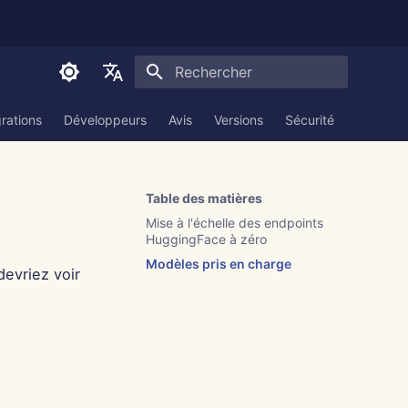
Initialisation de la recherche
English
grations
Développeurs
Avis
Versions
Sécurité
Documen
العربية
Dansk
Table des matières
Deutsch
Mise à l'échelle des endpoints
HuggingFace à zéro
Español
Modèles pris en charge
evriez voir
Français
Italiano
日本語
한국어