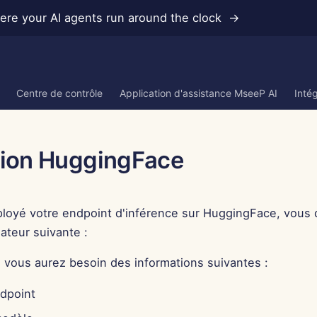
re your AI agents run around the clock →
Centre de contrôle
Application d'assistance MseeP AI
Inté
tion HuggingFace
ployé votre endpoint d'inférence sur HuggingFace, vous d
isateur suivante :
, vous aurez besoin des informations suivantes :
ndpoint