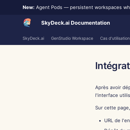
New:
Agent Pods — persistent workspaces whe
SkyDeck.ai Documentation
SkyDeck.ai
GenStudio Workspace
Cas d'utilisation
Intégra
Après avoir dé
l'interface util
Sur cette page
URL de l'e