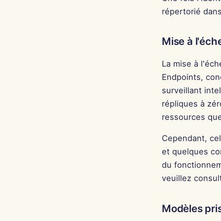
répertorié dans
Mise à l'éch
La mise à l'éch
Endpoints, conç
surveillant in
répliques à zér
ressources que
Cependant, cela
et quelques co
du fonctionneme
veuillez consul
Modèles pri