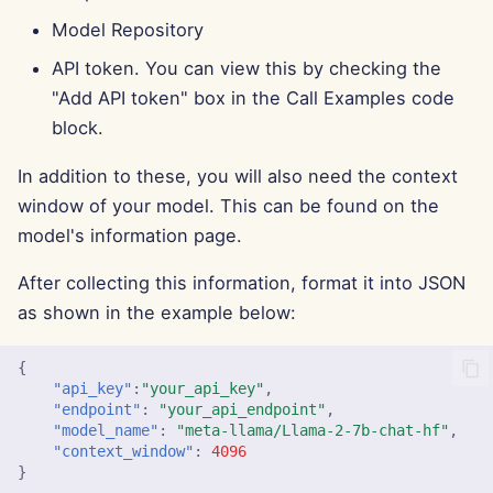
Pods
d
Português
Model Repository
Integração com OpenAI
Dec 12th, 2025
o
Ferramentas
Tiếng Việt
API token. You can view this by checking the
Integração com Perplexi
Dec 5th, 2025
a
"Add API token" box in the Call Examples code
简体中文
Segurança de Dados
block.
p
Integração com Togethe
Nov 28th, 2025
繁體中文
AI
In addition to these, you will also need the context
e
Nov 21st, 2025
window of your model. This can be found on the
s
Integração com Vertex A
model's information page.
Nov 14th, 2025
q
xAI Integration
After collecting this information, format it into JSON
u
31 de Outubro de 2025
as shown in the example below:
i
5 de Setembro de 2025
{
s
"api_key"
:
"your_api_key"
,
29 de Agosto de 2025
"endpoint"
:
"your_api_endpoint"
,
a
"model_name"
:
"meta-llama/Llama-2-7b-chat-hf"
,
"context_window"
:
4096
22 de Agosto de 2025
}