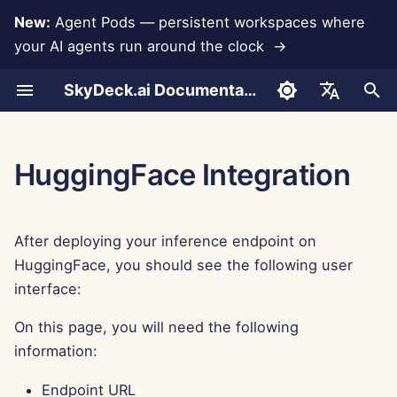
New:
Agent Pods — persistent workspaces where
your AI agents run around the clock →
I
SkyDeck.ai Documentation
n
Conversas
Run AI Agents Around the
Ferramentas de Admin e
LLMs e Bancos de
Desenvolva Suas
Termos de Uso
Jan 30th, 2026
Práticas de Segurança do
Relatório de Avaliação de
Programador em Par
Prevenção de Perda de
Configurar Conta
Teste Gratuito
Integração com Anthropi
Integração com
Formato JSON para
i
English
Clock
Proprietário
Dados
Próprias Ferramentas
SkyDeck.ai
LLM
Dados
Rememberizer
Ferramentas
c
Upload de Documentos
Política de Privacidade
Jan 23rd, 2026
Assistente SQL
Configurar Integrações
Comprar Crédito
Integração com Banco d
العربية
HuggingFace Integration
Operate an Agent Together
Guia de Configuração
Integrações de
Programa de Bug Bounty
Documentação Pronta para
Dados
Integração com Slack
Formato JSON para
i
Dansk
Aplicativos
LLM do SkyDeck.ai
Ferramentas LLM
Compartilhamento e
Aviso de Cookies
Jan 16th, 2026
Revisão de Acordo Legal
Configurar Segurança
Planos e Atualizações
a
Colaboração
Deploy Agents to Your
Cobrança
Gemini Integration
Deutsch
After deploying your inference endpoint on
Whole Team
MCP Servers
Exemplo: Gerador de UI
Jan 9th, 2026
Me Ensine Qualquer
Organizar Equipes
Preços de Uso do Model
l
Español
HuggingFace, you should see the following user
Baseado em Texto
Sincronização com Slack
Coisa
Integração com Groq
i
interface:
Français
Jan 2nd, 2026
Selecionar Ferramentas
Formato JSON para
z
Instantâneas Públicas
Consultor de Estratégia
Integração com
Italiano
On this page, you will need the following
Ferramentas Inteligentes
HuggingFace
Dec 26th, 2025
Gerenciar Membros
a
information:
日本語
Navegação na Web
Gerador de Imagens
n
Integração com Mistral
Dec 19th, 2025
한국어
Endpoint URL