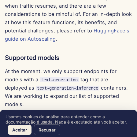
13 de Junho de 2025
when traffic resumes, and there are a few
considerations to be mindful of. For an in-depth look
6 de Junho de 2025
at how this feature functions, its benefits, and
potential challenges, please refer to
HuggingFace's
30 de Maio de 2025
guide on Autoscaling
.
23 de Maio de 2025
Supported models
16 de Maio de 2025
At the moment, we only support endpoints for
models with a
tag that are
9 de Maio de 2025
text-generation
deployed as
containers.
text-generation-inference
2 de Maio de 2025
We are working to expand our list of supported
models.
25 de Abril de 2025
Usamos cookies de análise para entender como a
documentação é usada. Nada é executado até você aceitar.
Copyright © 2026 SkyDeck AI Inc.
18 de Abril de 2025
Aceitar
Recusar