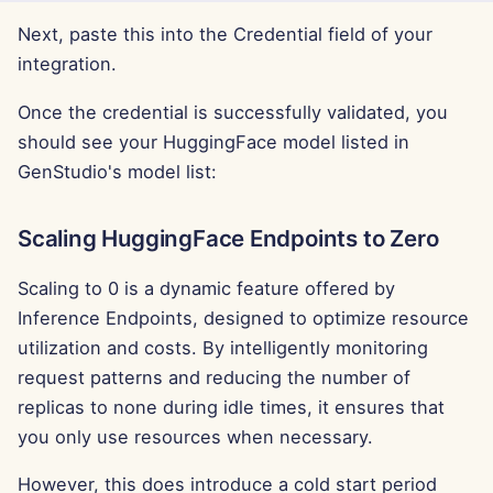
15 de Agosto de 2025
Next, paste this into the Credential field of your
integration.
8 de Agosto de 2025
Once the credential is successfully validated, you
1 de Agosto de 2025
should see your HuggingFace model listed in
GenStudio's model list:
25 de Julho de 2025
Scaling HuggingFace Endpoints to Zero
18 de Julho de 2025
Scaling to 0 is a dynamic feature offered by
11 de Julho de 2025
Inference Endpoints, designed to optimize resource
utilization and costs. By intelligently monitoring
4 de Julho de 2025
request patterns and reducing the number of
27 de Junho de 2025
replicas to none during idle times, it ensures that
you only use resources when necessary.
20 de Junho de 2025
However, this does introduce a cold start period