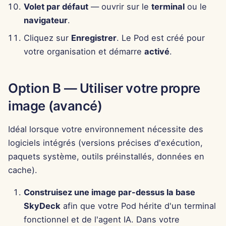
11 avr. 2025
Volet par défaut
— ouvrir sur le
terminal
ou le
navigateur
.
4 avr. 2025
Cliquez sur
Enregistrer
. Le Pod est créé pour
votre organisation et démarre
activé
.
28 mars 2025
21 mars 2025
Option B — Utiliser votre propre
image (avancé)
14 mars 2025
7 mars 2025
Idéal lorsque votre environnement nécessite des
logiciels intégrés (versions précises d'exécution,
28 févr. 2025
paquets système, outils préinstallés, données en
cache).
21 févr. 2025
Construisez une image par-dessus la base
14 févr. 2025
SkyDeck
afin que votre Pod hérite d'un terminal
fonctionnel et de l'agent IA. Dans votre