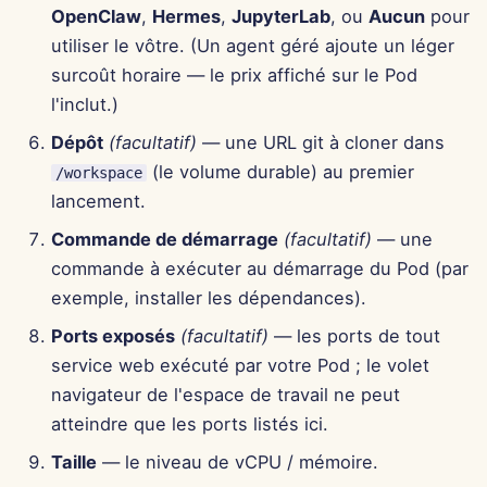
OpenClaw
,
Hermes
,
JupyterLab
, ou
Aucun
pour
13 juin 2025
utiliser le vôtre. (Un agent géré ajoute un léger
6 juin 2025
surcoût horaire — le prix affiché sur le Pod
l'inclut.)
30 mai 2025
Dépôt
(facultatif)
— une URL git à cloner dans
(le volume durable) au premier
/workspace
23 mai 2025
lancement.
16 mai 2025
Commande de démarrage
(facultatif)
— une
commande à exécuter au démarrage du Pod (par
9 mai 2025
exemple, installer les dépendances).
Ports exposés
(facultatif)
— les ports de tout
2 mai 2025
service web exécuté par votre Pod ; le volet
25 avr. 2025
navigateur de l'espace de travail ne peut
atteindre que les ports listés ici.
18 avr. 2025
Taille
— le niveau de vCPU / mémoire.