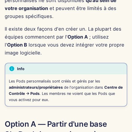
personnalisés ne sont disponibles
qu'au sein de
Pods
Intégration OpenAI
i
Português
votre organisation
et peuvent être limités à des
Dec 12th, 2025
o
Outils
groupes spécifiques.
Intégration Perplexity
Tiếng Việt
Dec 5th, 2025
n
简体中文
Il existe deux façons d'en créer un. La plupart des
Sécurité des données
Intégration Together AI
d
équipes commencent par l'
Option A
; utilisez
Nov 28th, 2025
繁體中文
l'
Option B
lorsque vous devez intégrer votre propre
Intégration Vertex AI
e
Nov 21st, 2025
image logicielle.
l
xAI Integration
Nov 14th, 2025
a
Info
r
31 oct. 2025
Les Pods personnalisés sont créés et gérés par les
administrateurs/propriétaires
de l'organisation dans
Centre de
e
Contrôle → Pods
. Les membres ne voient que les Pods que
5 sept. 2025
c
vous activez pour eux.
29 août 2025
h
e
Option A — Partir d'une base
22 août 2025
r