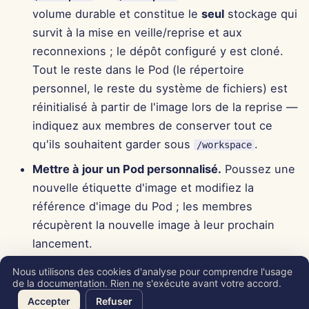
volume durable et constitue le
seul
stockage qui
18 sept. 2023
survit à la mise en veille/reprise et aux
8 sept. 2023
reconnexions ; le dépôt configuré y est cloné.
Tout le reste dans le Pod (le répertoire
personnel, le reste du système de fichiers) est
réinitialisé à partir de l'image lors de la reprise —
indiquez aux membres de conserver tout ce
qu'ils souhaitent garder sous
.
/workspace
Mettre à jour un Pod personnalisé.
Poussez une
nouvelle étiquette d'image et modifiez la
référence d'image du Pod ; les membres
récupèrent la nouvelle image à leur prochain
lancement.
Nous utilisons des cookies d'analyse pour comprendre l'usage
de la documentation. Rien ne s'exécute avant votre accord.
Copyright © 2026 SkyDeck AI Inc.
Accepter
Refuser