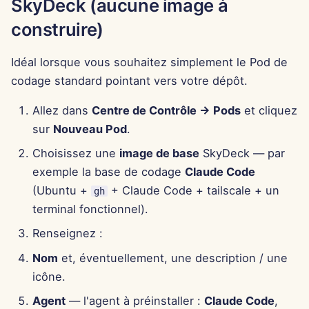
SkyDeck (aucune image à
15 août 2025
c
construire)
h
8 août 2025
Idéal lorsque vous souhaitez simplement le Pod de
e
codage standard pointant vers votre dépôt.
1er août 2025
Allez dans
Centre de Contrôle → Pods
et cliquez
25 juil. 2025
sur
Nouveau Pod
.
18 juil. 2025
Choisissez une
image de base
SkyDeck — par
exemple la base de codage
Claude Code
11 juil. 2025
(Ubuntu +
+ Claude Code + tailscale + un
gh
terminal fonctionnel).
4 juil. 2025
Renseignez :
27 juin 2025
Nom
et, éventuellement, une description / une
icône.
20 juin 2025
Agent
— l'agent à préinstaller :
Claude Code
,