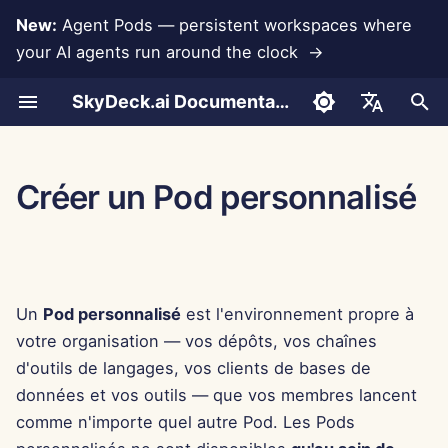
New:
Agent Pods — persistent workspaces where
your AI agents run around the clock →
I
SkyDeck.ai Documentation
n
Conversations
Run AI Agents Around the
Outils Admin & Propriétaire
LLMs et bases de
Développez vos propres
Conditions d'utilisation
Jan 30th, 2026
Pratiques de sécurité
Rapport d'évaluation LLM
Programmeur de paire
Prévention de la perte d
Configurer le compte
Essai gratuit
Intégration Anthropic
Intégration Rememberize
Format JSON pour les
i
English
Clock
données
outils
SkyDeck.ai
données
outils
t
Téléchargement de
Guide de configuration
Politique de confidentialité
Jan 23rd, 2026
Documentation prête pour
Assistant SQL
Configurer les
Acheter des crédits
Intégration de base de
Intégration Slack
العربية
Créer un Pod personnalisé
documents
Operate an Agent Together
Intégrations
Programme de récompense
LLM de SkyDeck.ai
intégrations
données
Format JSON pour les
i
Dansk
d'applications
de bugs
outils LLM
Facturation
Avis sur les cookies
Jan 16th, 2026
Révision d'accord légal
Plans et mises à niveau
a
Partage et collaboration
Deploy Agents to Your
Configurer la sécurité
Gemini Integration
Deutsch
Whole Team
MCP Servers
Exemple : Générateur
Jan 9th, 2026
Apprends-moi n'importe
Prix d'utilisation des
l
Español
d'interface utilisateur ba
Synchronisation Slack
quoi
Organiser les équipes
modèles
Intégration Groq
Un
Pod personnalisé
est l'environnement propre à
i
sur du texte
Français
Jan 2nd, 2026
votre organisation — vos dépôts, vos chaînes
s
Instantanés publics
Consultant stratégique
Curater des outils
Intégration HuggingFace
Italiano
d'outils de langages, vos clients de bases de
Format JSON pour les
Dec 26th, 2025
a
données et vos outils — que vos membres lancent
日本語
outils intelligents
Navigation Web
Générateur d'images
Gérer les membres
Intégration Mistral
comme n'importe quel autre Pod. Les Pods
t
Dec 19th, 2025
한국어