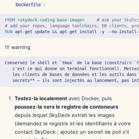
7 févr. 2025
:
Dockerfile
31 janv. 2025
FROM
<skydeck-coding-base-image>
# ask your SkyDe
# add your repos, language toolchains, DB clients, pr
24 janv. 2025
RUN
apt-get
update
&&
apt-get
install
-y
--no-install
17 janv. 2025
!!! warning
10 janv. 2025
Conservez le shell et `tmux` de la base (construire `F
   c'est ce qui donne un terminal fonctionnel). Mettez
   les clients de bases de données et les outils dans 
3 janv. 2025
27 déc. 2024
Testez-la localement
avec Docker, puis
poussez-la vers le registre de conteneurs
20 déc. 2024
depuis lequel SkyDeck extrait les images
13 déc. 2024
(demandez le registre et les identifiants à votre
contact SkyDeck ; ajoutez un secret de pull s'il
6 déc. 2024