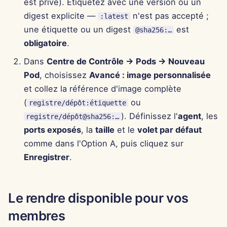
est privé). Étiquetez avec une version ou un
digest explicite —
n'est pas accepté ;
:latest
29 nov. 2024
une étiquette ou un digest
est
@sha256:…
obligatoire
.
22 nov. 2024
Dans
Centre de Contrôle → Pods → Nouveau
15 nov. 2024
Pod
, choisissez
Avancé : image personnalisée
et collez la référence d'image complète
8 nov. 2024
(
ou
registre/dépôt:étiquette
). Définissez l'
agent
, les
registre/dépôt@sha256:…
1er nov. 2024
ports exposés
, la
taille
et le
volet par défaut
comme dans l'Option A, puis cliquez sur
25 oct. 2024
Enregistrer
.
18 oct. 2024
Le rendre disponible pour vos
11 oct. 2024
membres
4 oct. 2024