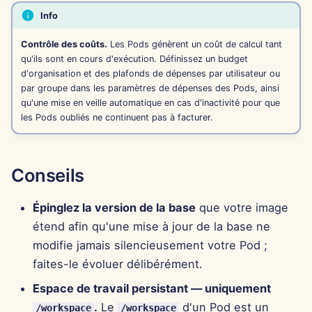
Info
12 juil. 2024
Contrôle des coûts.
Les Pods génèrent un coût de calcul tant
5 juil. 2024
qu'ils sont en cours d'exécution. Définissez un budget
d'organisation et des plafonds de dépenses par utilisateur ou
28 juin 2024
par groupe dans les paramètres de dépenses des Pods, ainsi
qu'une mise en veille automatique en cas d'inactivité pour que
les Pods oubliés ne continuent pas à facturer.
21 juin 2024
12 nov. 2023
Conseils
6 nov. 2023
Épinglez la version de la base
que votre image
30 oct. 2023
étend afin qu'une mise à jour de la base ne
modifie jamais silencieusement votre Pod ;
23 oct. 2023
faites-le évoluer délibérément.
Espace de travail persistant — uniquement
16 oct. 2023
.
Le
d'un Pod est un
/workspace
/workspace