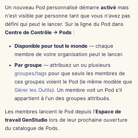
Un nouveau Pod personnalisé démarre
activé
mais
27 sept. 2024
n'est visible par personne tant que vous n'avez pas
défini qui peut le lancer. Sur la ligne du Pod dans
20 sept. 2024
Centre de Contrôle → Pods
:
13 sept. 2024
Disponible pour tout le monde
— chaque
membre de votre organisation peut le lancer.
6 sept. 2024
Par groupe
— attribuez un ou plusieurs
23 août 2024
groupes/tags
pour que seuls les membres de
ces groupes voient le Pod (le même modèle que
16 août 2024
Gérer les Outils
). Un membre voit un Pod s'il
appartient à l'un des groupes attribués.
9 août 2024
Les membres lancent le Pod depuis l'
Espace de
2 août 2024
travail GenStudio
lors de leur prochaine ouverture
du catalogue de Pods.
26 juil. 2024