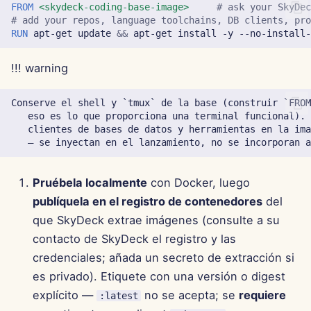
7 de febrero de 2025
FROM
<skydeck-coding-base-image>
# ask your SkyDe
# add your repos, language toolchains, DB clients, pr
RUN
apt-get
update
&&
apt-get
install
-y
--no-install
31 de enero de 2025
!!! warning
24 de enero de 2025
17 de enero de 2025
Conserve el shell y `tmux` de la base (construir `FROM
   eso es lo que proporciona una terminal funcional). 
   clientes de bases de datos y herramientas en la ima
10 de enero de 2025
3 de enero de 2025
Pruébela localmente
con Docker, luego
publíquela en el registro de contenedores
del
27 de diciembre de 2024
que SkyDeck extrae imágenes (consulte a su
contacto de SkyDeck el registro y las
20 de diciembre de 2024
credenciales; añada un secreto de extracción si
13 de diciembre de 2024
es privado). Etiquete con una versión o digest
explícito —
no se acepta; se
requiere
:latest
6 de diciembre de 2024