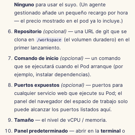
Ninguno
para usar el suyo. (Un agente
13 de junio de 2025
gestionado añade un pequeño recargo por hora
6 de junio de 2025
— el precio mostrado en el pod ya lo incluye.)
Repositorio
(opcional)
— una URL de git que se
30 de mayo de 2025
clona en
(el volumen duradero) en el
/workspace
primer lanzamiento.
23 de mayo de 2025
Comando de inicio
(opcional)
— un comando
16 de mayo de 2025
que se ejecutará cuando el Pod arranque (por
ejemplo, instalar dependencias).
9 de mayo de 2025
Puertos expuestos
(opcional)
— puertos para
cualquier servicio web que ejecute su Pod; el
2 de mayo de 2025
panel del navegador del espacio de trabajo solo
25 de abril de 2025
puede alcanzar los puertos listados aquí.
Tamaño
— el nivel de vCPU / memoria.
18 de abril de 2025
Panel predeterminado
— abrir en la
terminal
o