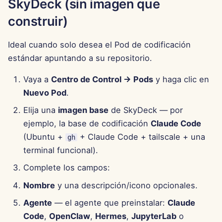
SkyDeck (sin imagen que
15 de agosto de 2025
construir)
8 de agosto de 2025
Ideal cuando solo desea el Pod de codificación
estándar apuntando a su repositorio.
1 de agosto de 2025
Vaya a
Centro de Control → Pods
y haga clic en
25 de julio de 2025
Nuevo Pod
.
18 de julio de 2025
Elija una
imagen base
de SkyDeck — por
ejemplo, la base de codificación
Claude Code
11 de julio de 2025
(Ubuntu +
+ Claude Code + tailscale + una
gh
terminal funcional).
4 de julio de 2025
Complete los campos:
27 de junio de 2025
Nombre
y una descripción/icono opcionales.
Agente
— el agente que preinstalar:
Claude
20 de junio de 2025
Code
,
OpenClaw
,
Hermes
,
JupyterLab
o