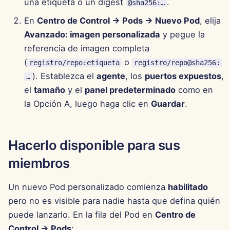
una etiqueta o un digest
.
@sha256:…
En
Centro de Control → Pods → Nuevo Pod
, elija
29 de noviembre de 2024
Avanzado: imagen personalizada
y pegue la
referencia de imagen completa
22 de noviembre de 2024
(
o
registro/repo:etiqueta
registro/repo@sha256:
15 de noviembre de 2024
). Establezca el
agente
, los
puertos expuestos
,
…
el
tamaño
y el
panel predeterminado
como en
8 de noviembre de 2024
la Opción A, luego haga clic en
Guardar
.
1 de noviembre de 2024
Hacerlo disponible para sus
25 de octubre de 2024
miembros
18 de octubre de 2024
Un nuevo Pod personalizado comienza
habilitado
11 de octubre de 2024
pero no es visible para nadie hasta que defina quién
puede lanzarlo. En la fila del Pod en
Centro de
4 de octubre de 2024
Control → Pods
: