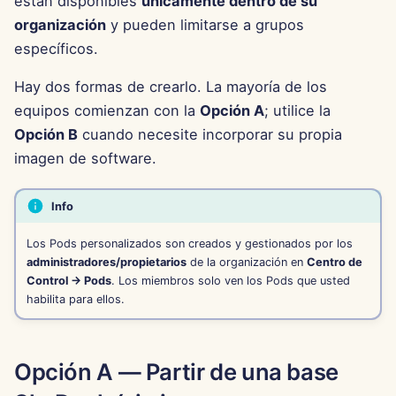
están disponibles
únicamente dentro de su
d
Português
organización
y pueden limitarse a grupos
Integración de OpenAI
Herramientas
Dec 12th, 2025
o
específicos.
Tiếng Việt
Integración de Perplexity
Seguridad de Datos
Dec 5th, 2025
b
简体中文
Hay dos formas de crearlo. La mayoría de los
ú
equipos comienzan con la
Opción A
; utilice la
Integración de Together 
Nov 28th, 2025
繁體中文
Opción B
cuando necesite incorporar su propia
s
Integración de Vertex AI
Nov 21st, 2025
imagen de software.
q
xAI Integration
Nov 14th, 2025
u
Info
e
31 de octubre de 2025
Los Pods personalizados son creados y gestionados por los
administradores/propietarios
de la organización en
Centro de
d
Control → Pods
. Los miembros solo ven los Pods que usted
5 de septiembre de 2025
a
habilita para ellos.
29 de agosto de 2025
Opción A — Partir de una base
22 de agosto de 2025