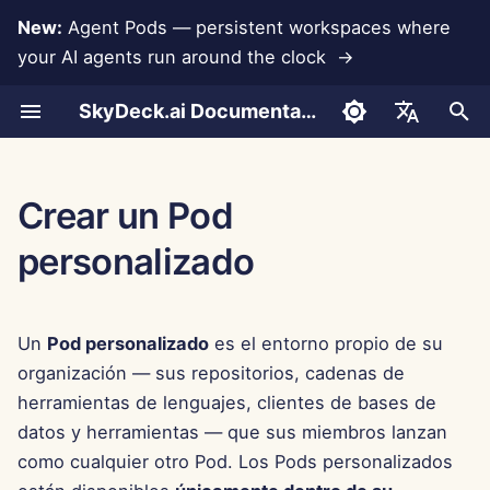
New:
Agent Pods — persistent workspaces where
your AI agents run around the clock →
I
SkyDeck.ai Documentation
n
Conversaciones
Run AI Agents Around the
Herramientas para
LLMs y Bases de Datos
Desarrolla Tus Propias
Términos de Uso
Jan 30th, 2026
Prácticas de Seguridad de
Informe de Evaluación de
Programador en Pareja
Prevención de Pérdida d
Configurar Cuenta
Prueba Gratuita
Integración de Anthropic
Integración de
Formato JSON para
i
English
Clock
Administradores y
Herramientas
SkyDeck.ai
LLM
Datos
Rememberizer
Herramientas
c
Propietarios
Carga de Documentos
Integraciones de
Política de Privacidad
Jan 23rd, 2026
Asistente SQL
Configurar Integraciones
Comprar Crédito
Integración de Base de
العربية
Crear un Pod
Operate an Agent Together
Aplicaciones
Programa de Recompensas
Documentación Lista para
Datos
Integración de Slack
Formato JSON para
i
Dansk
personalizado
Guía de Configuración
por Errores
LLM de SkyDeck.ai
Herramientas LLM
Compartir y Colaborar
Aviso de Cookies
Jan 16th, 2026
Revisión de Acuerdos
Configurar Seguridad
Planes y Mejoras
a
Deploy Agents to Your
MCP Servers
Legales
Gemini Integration
Deutsch
Whole Team
Facturación
Ejemplo: Generador de U
Sincronización con Slack
Jan 9th, 2026
Organizar Equipos
Precios de Uso del Mode
l
Español
Basado en Texto
Enséñame Cualquier
Integración de Groq
Un
Pod personalizado
es el entorno propio de su
i
Français
Cosa
Instantáneas Públicas
Jan 2nd, 2026
Curar Herramientas
organización — sus repositorios, cadenas de
Formato JSON para
z
Integración de
Italiano
herramientas de lenguajes, clientes de bases de
Herramientas Inteligente
Consultor Estratégico
HuggingFace
Navegación Web
Dec 26th, 2025
Gestionar Miembros
a
datos y herramientas — que sus miembros lanzan
日本語
como cualquier otro Pod. Los Pods personalizados
n
Generador de Imágenes
Integración de Mistral
Pods
Dec 19th, 2025
한국어