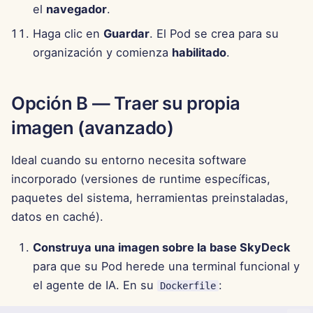
11 de abril de 2025
el
navegador
.
Haga clic en
Guardar
. El Pod se crea para su
4 de abril de 2025
organización y comienza
habilitado
.
28 de marzo de 2025
Opción B — Traer su propia
21 de marzo de 2025
imagen (avanzado)
14 de marzo de 2025
Ideal cuando su entorno necesita software
7 de marzo de 2025
incorporado (versiones de runtime específicas,
paquetes del sistema, herramientas preinstaladas,
28 de febrero de 2025
datos en caché).
21 de febrero de 2025
Construya una imagen sobre la base SkyDeck
para que su Pod herede una terminal funcional y
14 de febrero de 2025
el agente de IA. En su
:
Dockerfile