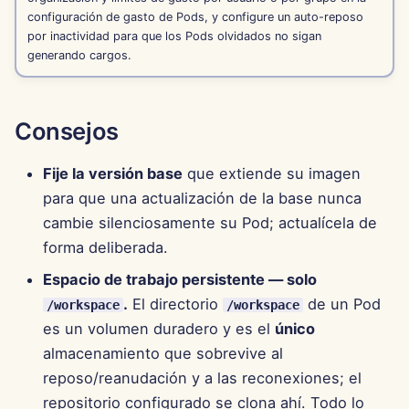
configuración de gasto de Pods, y configure un auto-reposo
12 de julio de 2024
por inactividad para que los Pods olvidados no sigan
generando cargos.
5 de julio de 2024
28 de junio de 2024
Consejos
21 de junio de 2024
Fije la versión base
que extiende su imagen
para que una actualización de la base nunca
12 de noviembre de 2023
cambie silenciosamente su Pod; actualícela de
forma deliberada.
6 de noviembre de 2023
Espacio de trabajo persistente — solo
30 de octubre de 2023
.
El directorio
de un Pod
/workspace
/workspace
es un volumen duradero y es el
único
23 de octubre de 2023
almacenamiento que sobrevive al
reposo/reanudación y a las reconexiones; el
16 de octubre de 2023
repositorio configurado se clona ahí. Todo lo