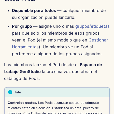
27 de septiembre de 2024
Disponible para todos
— cualquier miembro de
su organización puede lanzarlo.
20 de septiembre de 2024
Por grupo
— asigne uno o más
grupos/etiquetas
para que solo los miembros de esos grupos
13 de septiembre de 2024
vean el Pod (el mismo modelo que en
Gestionar
Herramientas
). Un miembro ve un Pod si
6 de septiembre de 2024
pertenece a alguno de los grupos asignados.
23 de agosto de 2024
Los miembros lanzan el Pod desde el
Espacio de
trabajo GenStudio
la próxima vez que abran el
16 de agosto de 2024
catálogo de Pods.
9 de agosto de 2024
Info
2 de agosto de 2024
Control de costes.
Los Pods acumulan costes de cómputo
mientras están en ejecución. Establezca un presupuesto de
26 de julio de 2024
organización y límites de gasto por usuario o por grupo en la