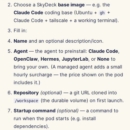
Choose a SkyDeck
base image
— e.g. the
15 tháng 8 năm 2025
Claude Code
coding base (Ubuntu +
+
gh
Claude Code + tailscale + a working terminal).
8 tháng 8 năm 2025
Fill in:
1 tháng 8 năm 2025
Name
and an optional description/icon.
25 tháng 7 năm 2025
Agent
— the agent to preinstall:
Claude Code
,
OpenClaw
,
Hermes
,
JupyterLab
, or
None
to
18 tháng 7 năm 2025
bring your own. (A managed agent adds a small
hourly surcharge — the price shown on the pod
11 tháng 7 năm 2025
includes it.)
4 tháng 7 năm 2025
Repository
(optional)
— a git URL cloned into
(the durable volume) on first launch.
/workspace
27 tháng 6 năm 2025
Startup command
(optional)
— a command to
run when the pod starts (e.g. install
20 tháng 6 năm 2025
dependencies).