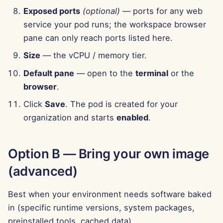
13 tháng 6 năm 2025
Exposed ports
(optional)
— ports for any web
service your pod runs; the workspace browser
6 tháng 6 năm 2025
pane can only reach ports listed here.
Size
— the vCPU / memory tier.
30 tháng 5 năm 2025
Default pane
— open to the
terminal
or the
23 tháng 5 năm 2025
browser
.
Click
Save
. The pod is created for your
16 tháng 5 năm 2025
organization and starts
enabled
.
9 tháng 5 năm 2025
Option B — Bring your own image
2 tháng 5 năm 2025
(advanced)
25 tháng 4 năm 2025
Best when your environment needs software baked
18 tháng 4 năm 2025
in (specific runtime versions, system packages,
preinstalled tools, cached data).