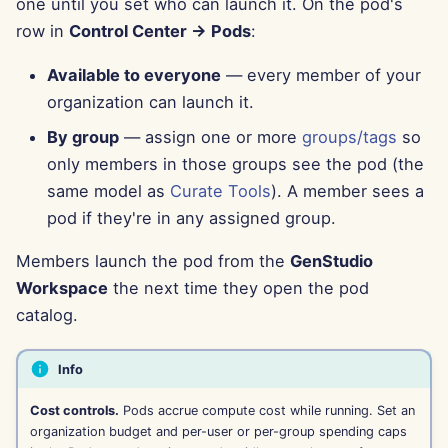
one until you set who can launch it. On the pod's
row in
Control Center → Pods
:
29 tháng 11 năm 2024
Available to everyone
— every member of your
22 tháng 11 năm 2024
organization can launch it.
By group
— assign one or more
groups/tags
so
15 tháng 11 năm 2024
only members in those groups see the pod (the
same model as
Curate Tools
). A member sees a
8 tháng 11 năm 2024
pod if they're in any assigned group.
1 tháng 11 năm 2024
Members launch the pod from the
GenStudio
Workspace
the next time they open the pod
25 tháng 10 năm 2024
catalog.
18 tháng 10 năm 2024
Info
11 tháng 10 năm 2024
Cost controls.
Pods accrue compute cost while running. Set an
organization budget and per-user or per-group spending caps
4 tháng 10 năm 2024