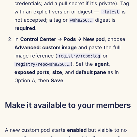
7 tháng 2 năm 2025
credentials; add a pull secret if it's private). Tag
with an explicit version or digest —
is
:latest
31 tháng 1 năm 2025
not accepted; a tag or
digest is
@sha256:…
required
.
24 tháng 1 năm 2025
In
Control Center → Pods → New pod
, choose
17 tháng 1 năm 2025
Advanced: custom image
and paste the full
image reference (
or
registry/repo:tag
10 tháng 1 năm 2025
). Set the
agent
,
registry/repo@sha256:…
exposed ports
,
size
, and
default pane
as in
3 tháng 1 năm 2025
Option A, then
Save
.
27 tháng 12 năm 2024
Make it available to your members
20 tháng 12 năm 2024
13 tháng 12 năm 2024
A new custom pod starts
enabled
but visible to no
6 tháng 12 năm 2024