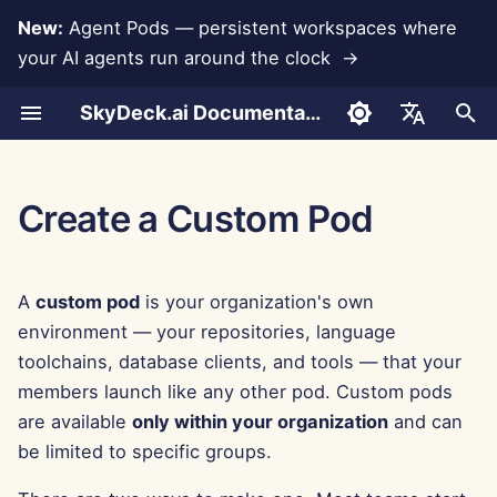
New:
Agent Pods — persistent workspaces where
your AI agents run around the clock →
I
SkyDeck.ai Documentation
n
Cuộc trò chuyện
Run AI Agents Around the
Công cụ quản trị & chủ sở
LLMs và Cơ sở dữ liệu
Phát triển công cụ của
Điều khoản sử dụng
Jan 30th, 2026
Thực hành bảo mật
Báo cáo đánh giá LLM
Lập trình cặp
Ngăn ngừa mất dữ liệu
Thiết lập tài khoản
Dùng thử miễn phí
Tích hợp Anthropic
Tích hợp Rememberizer
Định dạng JSON cho Cô
i
English
Clock
hữu
riêng bạn
SkyDeck.ai
cụ
t
Tải tài liệu lên
Tích hợp ứng dụng
Chính sách bảo mật
Jan 23rd, 2026
Tài liệu sẵn sàng LLM
Trợ lý SQL
Thiết lập tích hợp
Mua tín dụng
Tích hợp Cơ sở dữ liệu
Tích hợp Slack
العربية
Create a Custom Pod
Operate an Agent Together
Hướng dẫn thiết lập
Chương trình thưởng lỗi
SkyDeck.ai
Định dạng JSON cho Cô
i
Dansk
cụ LLM
Chia sẻ và Hợp tác
MCP Servers
Thông báo về cookie
Jan 16th, 2026
Xem xét hợp đồng pháp
Thiết lập bảo mật
Gói và nâng cấp
Gemini Integration
a
Deploy Agents to Your
Thanh toán
lý
Deutsch
A
custom pod
is your organization's own
Whole Team
Ví dụ: Tạo giao diện ngư
Đồng bộ hóa Slack
Jan 9th, 2026
Tổ chức nhóm
Giá sử dụng mô hình
Tích hợp Groq
l
Español
environment — your repositories, language
dùng dựa trên văn bản
Dạy tôi bất cứ điều gì
i
toolchains, database clients, and tools — that your
Français
Ảnh chụp công khai
Jan 2nd, 2026
Tổ chức công cụ
Tích hợp HuggingFace
members launch like any other pod. Custom pods
Định dạng JSON cho Cô
z
Tư vấn chiến lược
Italiano
cụ Thông minh
are available
only within your organization
and can
Duyệt web
Dec 26th, 2025
Quản lý thành viên
Tích hợp Mistral
i
日本語
Tạo hình ảnh
be limited to specific groups.
n
Pods
Dec 19th, 2025
Tích hợp OpenAI
한국어