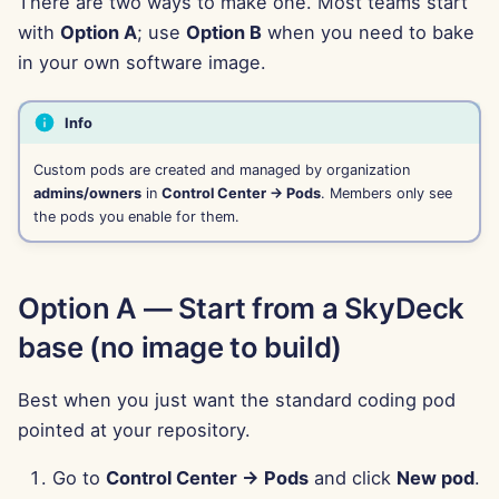
There are two ways to make one. Most teams start
g
Português
with
Option A
; use
Option B
when you need to bake
Công cụ
Dec 12th, 2025
Tích hợp Perplexity
s
in your own software image.
Tiếng Việt
Bảo mật dữ liệu
Dec 5th, 2025
Tích hợp Together AI
e
简体中文
Info
a
Nov 28th, 2025
Tích hợp Vertex AI
繁體中文
Custom pods are created and managed by organization
r
admins/owners
in
Control Center → Pods
. Members only see
Nov 21st, 2025
xAI Integration
c
the pods you enable for them.
Nov 14th, 2025
h
Option A — Start from a SkyDeck
31 tháng 10 năm 2025
base (no image to build)
5 tháng 9 năm 2025
Best when you just want the standard coding pod
29 tháng 8 năm 2025
pointed at your repository.
22 tháng 8 năm 2025
Go to
Control Center → Pods
and click
New pod
.