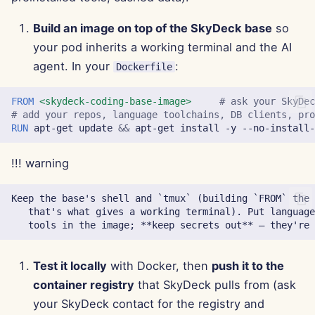
11 tháng 4 năm 2025
Build an image on top of the SkyDeck base
so
4 tháng 4 năm 2025
your pod inherits a working terminal and the AI
agent. In your
:
Dockerfile
28 tháng 3 năm 2025
FROM
<skydeck-coding-base-image>
# ask your SkyDe
21 tháng 3 năm 2025
# add your repos, language toolchains, DB clients, pr
RUN
apt-get
update
&&
apt-get
install
-y
--no-install
14 tháng 3 năm 2025
!!! warning
7 tháng 3 năm 2025
Keep the base's shell and `tmux` (building `FROM` the 
   that's what gives a working terminal). Put language
28 tháng 2 năm 2025
21 tháng 2 năm 2025
Test it locally
with Docker, then
push it to the
14 tháng 2 năm 2025
container registry
that SkyDeck pulls from (ask
your SkyDeck contact for the registry and