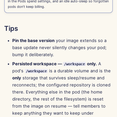
in the Pods spend settings, and an idle auto-sleep so forgotten
pods don't keep billing.
27 tháng 9 năm 2024
20 tháng 9 năm 2024
Tips
13 tháng 9 năm 2024
Pin the base version
your image extends so a
base update never silently changes your pod;
6 tháng 9 năm 2024
bump it deliberately.
23 tháng 8 năm 2024
Persisted workspace —
only.
A
/workspace
pod's
is a durable volume and is the
/workspace
16 tháng 8 năm 2024
only
storage that survives sleep/resume and
reconnects; the configured repository is cloned
9 tháng 8 năm 2024
there. Everything else in the pod (the home
directory, the rest of the filesystem) is reset
2 tháng 8 năm 2024
from the image on resume — tell members to
26 tháng 7 năm 2024
keep anything they want to keep under