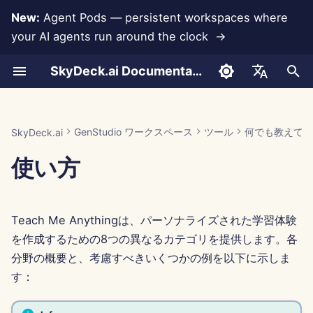
New:
Agent Pods — persistent workspaces where
your AI agents run around the clock →
検
SkyDeck.ai Documentation
索
使い方
使い方
使い方
/plan
使い方
使い方
データ損失防止
Run AI Agents Around the
管理者 & オーナーツール
LLM とデータベース
独自のツールを開発する
利用規約
Jan 30th, 2026
SkyDeck.ai セキュリティプ
LLM 評価レポート
アカウントの設定
無料トライアル
Anthropic 統合
Rememberizer 統合
ツールのための JSON 形
を
English
Clock
ラクティス
初
例 – Python スクリプト支援
例 – クエリデバッグ
例 – NDA 条項
/change
例 – 従業員の定着
例 – 冬のワンダーランド
セットアップガイド
アプリ統合
プライバシーポリシー
Jan 23rd, 2026
SkyDeck.ai LLM 用意された
統合の設定
クレジットの購入
データベース統合
Slack 統合
LLM ツールのための JSO
العربية
GenStudio ワークスペース
ツール
何でも教えて
SkyDeck.ai
Operate an Agent Together
バグバウンティプログラム
ドキュメンテーション
形式
期
Dansk
使い方
/skip
請求
MCP Servers
クッキーノーティス
Jan 16th, 2026
セキュリティの設定
プランとアップグレード
Gemini Integration
化
Deploy Agents to Your
例: テキストベースの UI 
Deutsch
Whole Team
ェネレーター
/start
Jan 9th, 2026
チームの整理
モデル使用料金
Groq 統合
Español
Teach Me Anythingは、パーソナライズされた学習体験
Français
スマートツールのための
/continue
Jan 2nd, 2026
ツールのキュレーション
HuggingFace 統合
を作成するための8つの異なるカテゴリを提供します。各
JSON 形式
Italiano
分野の概要と、考慮すべきいくつかの例を以下に示しま
/test
Dec 26th, 2025
メンバーの管理
Mistral 統合
す：
日本語
Dec 19th, 2025
OpenAI 統合
한국어