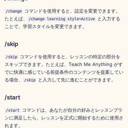
2024年9月27日
コマンドを使用すると、設定を変更できます。
/change
たとえば、
と入力する
/change learning style=Active
2024年9月20日
ことで、学習スタイルを変更できます。
2024年9月13日
/skip
2024年9月6日
コマンドを使用すると、レッスンの特定の部分を
/skip
スキップできます。たとえば、Teach Me Anything がす
2024年8月23日
でに快適に感じている前提条件のコンテンツを提案してい
る場合、
と入力して先に進むことができます。
/skip
2024年8月16日
2024年8月9日
/start
2024年8月2日
コマンドは、あなたが自分の好みとレッスンプラ
/start
ンに満足したら、レッスンを正式に開始するために使用さ
2024年7月26日
れます。