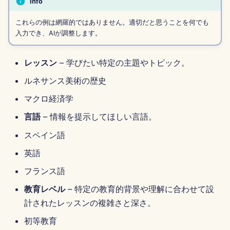
Info
Português
Dec 12th, 2025
Perplexity 統合
これらの例は網羅的ではありません。適切だと思うことを何でも
Tiếng Việt
入力でき、AIが調整します。
Dec 5th, 2025
Together AI 統合
简体中文
レッスン
– 学びたい特定の主題やトピック。
Nov 28th, 2025
Vertex AI 統合
繁體中文
ルネサンス美術の歴史
Nov 21st, 2025
xAI Integration
マクロ経済学
Nov 14th, 2025
言語
– 情報を提示してほしい言語。
スペイン語
2025年10月31日
英語
2025年9月5日
フランス語
教育レベル
– 特定の教育的背景や理解に合わせて設
2025年8月29日
計されたレッスンの複雑さと深さ。
2025年8月22日
初等教育