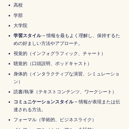
高校
2025年8月15日
学部
2025年8月8日
大学院
2025年8月1日
学習スタイル
– 情報を最もよく理解し、保持するた
めの好ましい方法やアプローチ。
2025年7月25日
視覚的（インフォグラフィック、チャート）
2025年7月18日
聴覚的（口頭説明、ポッドキャスト）
身体的（インタラクティブな演習、シミュレーショ
2025年7月11日
ン）
読書/執筆（テキストコンテンツ、ワークシート）
2025年7月4日
コミュニケーションスタイル
– 情報が表現または伝
2025年6月27日
達される方法。
フォーマル（学術的、ビジネスライク）
2025年6月20日