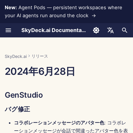
New:
Agent Pods — persistent workspaces where
your AI agents run around the clock →
検
SkyDeck.ai Documentation
索
会話
Run AI Agents Around the
管理者 & オーナーツール
LLM とデータベース
独自のツールを開発する
利用規約
GenStudio
SkyDeck.ai セキュリティプ
LLM 評価レポート
ペアプログラマー
データ損失防止
アカウントの設定
無料トライアル
Anthropic 統合
Rememberizer 統合
ツールのための JSON 形
を
English
Clock
ラクティス
初
ドキュメントのアップロード
セットアップガイド
アプリ統合
プライバシーポリシー
SkyDeck.ai LLM 用意された
バグ修正
SQL アシスタント
統合の設定
クレジットの購入
データベース統合
Slack 統合
LLM ツールのための JSO
العربية
リリース
SkyDeck.ai
Operate an Agent Together
バグバウンティプログラム
ドキュメンテーション
形式
期
Dansk
2024年6月28日
共有とコラボレーション
請求
MCP Servers
クッキーノーティス
コントロールセンター
法的契約レビュー
セキュリティの設定
プランとアップグレード
Gemini Integration
化
Deploy Agents to Your
例: テキストベースの UI 
Deutsch
Whole Team
ェネレーター
Slack 同期
新機能
何でも教えて
チームの整理
モデル使用料金
Groq 統合
Español
GenStudio
Français
スマートツールのための
公開スナップショット
改善
戦略コンサルタント
ツールのキュレーション
HuggingFace 統合
JSON 形式
バグ修正
Italiano
ウェブブラウジング
画像生成器
メンバーの管理
Mistral 統合
日本語
コラボレーションメッセージのアバター色
: コラボレ
Pods
OpenAI 統合
한국어
ーションメッセージが会話で間違ったアバター色を表