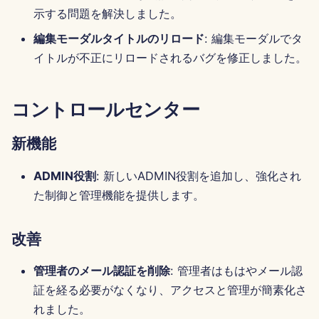
示する問題を解決しました。
Português
ツール
Perplexity 統合
編集モーダルタイトルのリロード
: 編集モーダルでタ
Tiếng Việt
データセキュリティ
Together AI 統合
イトルが不正にリロードされるバグを修正しました。
简体中文
Vertex AI 統合
繁體中文
コントロールセンター
xAI Integration
新機能
ADMIN役割
: 新しいADMIN役割を追加し、強化され
た制御と管理機能を提供します。
改善
管理者のメール認証を削除
: 管理者はもはやメール認
証を経る必要がなくなり、アクセスと管理が簡素化さ
れました。