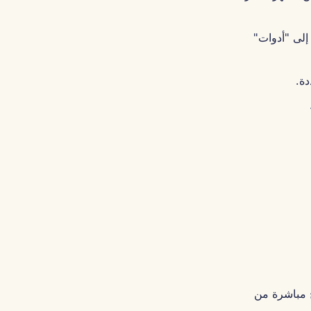
Português
Tiếng Việt
"خوادم MCP" و"وظائف" إلى "أدوات"
简体中文
繁體中文
دة.
ج مباشرة من