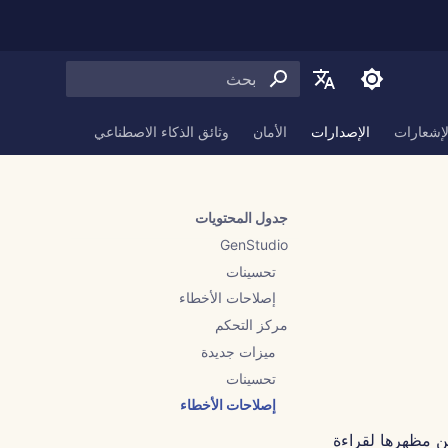
بدء البحث
English
لإشعارات
الإصدارات
الأمان
وثائق الذكاء الاصطناعي
العربية
Dansk
جدول المحتويات
Deutsch
GenStudio
Español
تحسينات
إصلاحات الأخطاء
Français
مركز التحكم
Italiano
ميزات جديدة
日本語
تحسينات
إصلاحات الأخطاء
한국어
 مظهرها لقراءة