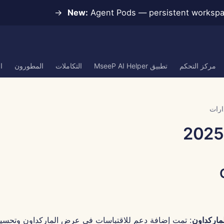
New:
Agent Pods — persistent workspace
مركز التحكم
تطبيق MseeP AI Helper
التكاملات
المطورون
ا
ارات
ماركداون
: تمت إضافة دعم للاقتباسات في عرض الماركداون وتحسين