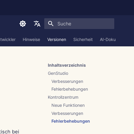
Suche wird initialisiert
English
twickler
Hinweise
Versionen
Sicherheit
AI-Dokumentatio
العربية
Dansk
Inhaltsverzeichnis
Deutsch
GenStudio
Español
Verbesserungen
Fehlerbehebungen
Français
Kontrollzentrum
Italiano
Neue Funktionen
日本語
Verbesserungen
Fehlerbehebungen
한국어
tisch bei