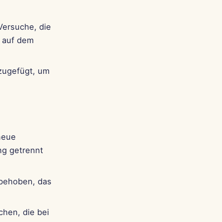
Português
Tiếng Việt
Versuche, die
简体中文
t auf dem
繁體中文
zugefügt, um
neue
ng getrennt
behoben, das
chen, die bei