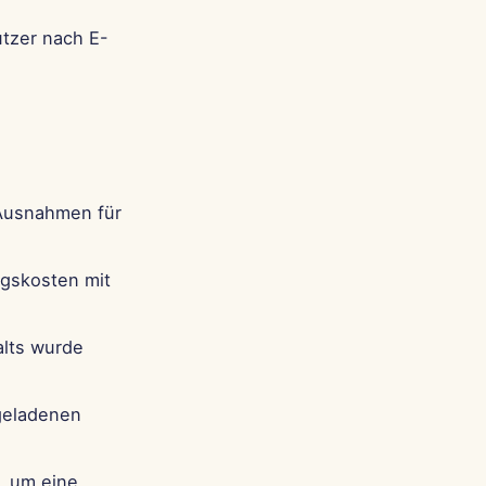
tzer nach E-
Ausnahmen für
ngskosten mit
alts wurde
hgeladenen
, um eine