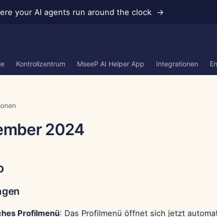
re your AI agents run around the clock →
le
Kontrollzentrum
MseeP AI Helper App
Integrationen
En
ionen
zember 2024
o
ngen
hes Profilmenü
: Das Profilmenü öffnet sich jetzt automa