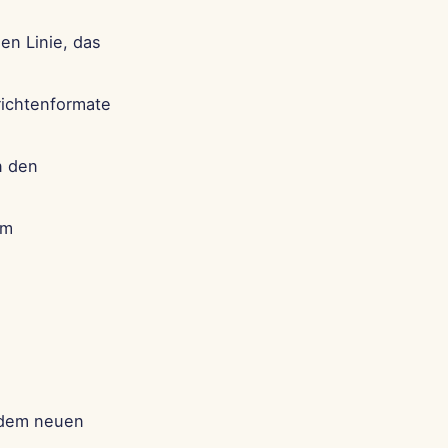
en Linie, das
richtenformate
n den
em
t dem neuen