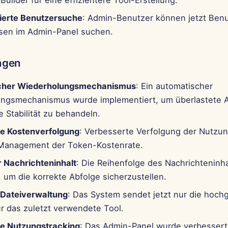
Builder für eine effizientere Tool-Erstellung.
ierte Benutzersuche
: Admin-Benutzer können jetzt Benu
sen im Admin-Panel suchen.
ngen
cher Wiederholungsmechanismus
: Ein automatischer
ngsmechanismus wurde implementiert, um überlastete 
 Stabilität zu behandeln.
e Kostenverfolgung
: Verbesserte Verfolgung der Nutzu
Management der Token-Kostenrate.
 Nachrichteninhalt
: Die Reihenfolge des Nachrichteninh
 um die korrekte Abfolge sicherzustellen.
 Dateiverwaltung
: Das System sendet jetzt nur die hoc
r das zuletzt verwendete Tool.
e Nutzungstracking
: Das Admin-Panel wurde verbessert