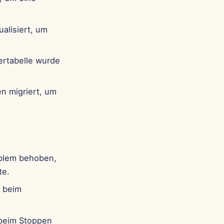
alisiert, um
ertabelle wurde
.
n migriert, um
oblem behoben,
te.
e beim
beim Stoppen